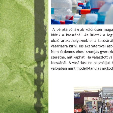
A pénztárzónáknak különösen magas
időzik a kasszánál. Az üzletek a leg
olcsó árukathelyeznek el a kasszáná
vásárlásra bírni. Kis akaraterővel az
Nem érdemes éhes, szomjas gyerekkel
szeretne, mit kaphat. Ha választott v
kasszánál. A vásárlást ne használjuk 
valójában mint modell-tanulás működ