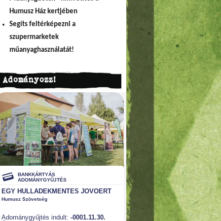
Humusz Ház kertjében
Segíts feltérképezni a
szupermarketek
műanyaghasználatát!
Adományozz!