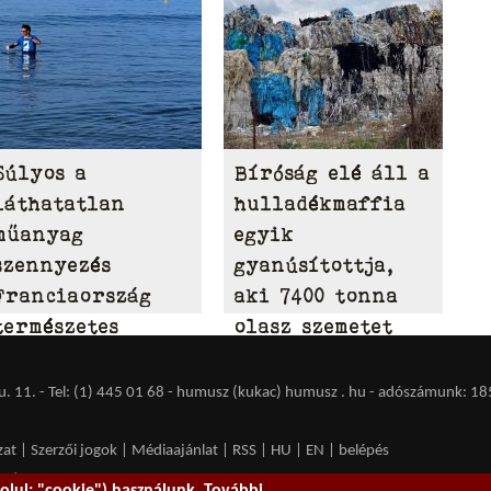
Súlyos a
Bíróság elé áll a
láthatatlan
hulladékmaffia
műanyag
egyik
szennyezés
gyanúsítottja,
Franciaország
aki 7400 tonna
természetes
olasz szemetet
vizeiben
hordott Tamásiba
 11. - Tel: (1) 445 01 68 - humusz (kukac) humusz . hu -
adószámunk: 18
zat
|
Szerzői jogok
|
Médiaajánlat
|
RSS
|
HU
|
EN
|
belépés
ent spam.