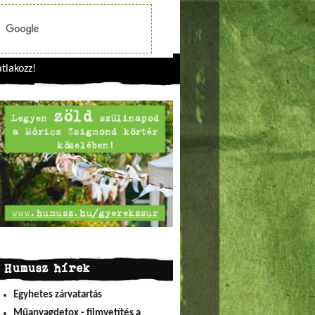
tlakozz!
Humusz hírek
Egyhetes zárvatartás
Műanyagdetox - filmvetítés a