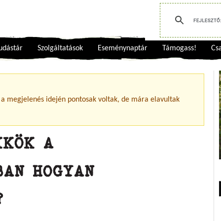
udástár
Szolgáltatások
Eseménynaptár
Támogass!
Csa
 a megjelenés idején pontosak voltak, de mára elavultak
KKÖK A
BAN HOGYAN
?