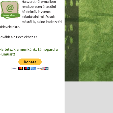
Ha szeretnél e-mailben
rendszeresen értesülni
híreinkről, ingyenes
előadásainkról, és sok
másról is, akkor iratkozz fel
hírleveleinkre.
Tovább a hírlevelekhez >>
Ha tetszik a munkánk, támogasd a
Humuszt!