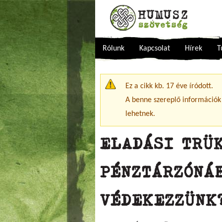
Rólunk
Kapcsolat
Hírek
T
Figyelmeztető üzenet
Ez a cikk kb. 17 éve íródott.
A benne szereplő információk
lehetnek.
ELADÁSI TRÜ
PÉNZTÁRZÓNÁ
VÉDEKEZZÜNK