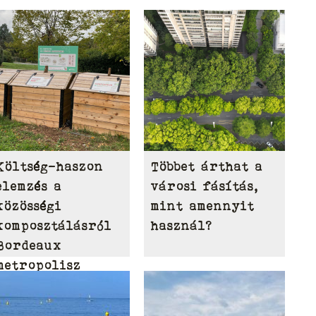
Költség-haszon
Többet árthat a
elemzés a
városi fásítás,
közösségi
mint amennyit
komposztálásról
használ?
Bordeaux
metropolisz
területén