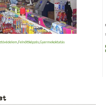
ztóvédelem
Felnőttképzés
Gyermekoktatás
et