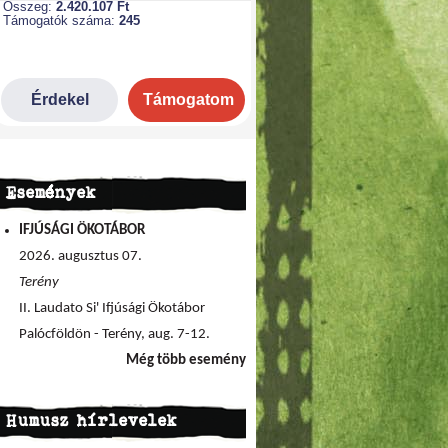
Események
IFJÚSÁGI ÖKOTÁBOR
2026. augusztus 07.
Terény
II. Laudato Si' Ifjúsági Ökotábor
Palócföldön - Terény, aug. 7-12.
Még több esemény
Humusz hírlevelek