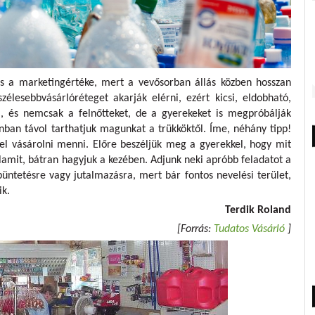
 a marketingértéke, mert a vevősorban állás közben hosszan
szélesebbvásárlóréteget akarják elérni, ezért kicsi, eldobható,
l, és nemcsak a felnőtteket, de a gyerekeket is megpróbálják
onban távol tarthatjuk magunkat a trükköktől. Íme, néhány tipp!
 vásárolni menni. Előre beszéljük meg a gyerekkel, hogy mit
alamit, bátran hagyjuk a kezében. Adjunk neki apróbb feladatot a
büntetésre vagy jutalmazásra, mert bár fontos nevelési terület,
ik.
Terdik Roland
[Forrás:
Tudatos Vásárló
]