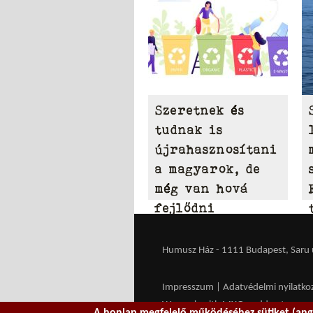
Szeretnek és
tudnak is
újrahasznosítani
a magyarok, de
még van hová
fejlődni
Humusz Ház - 1111 Budapest, Saru u.
Impresszum
|
Adatvédelmi nyilatko
We work with
MXGuarddog
to prev