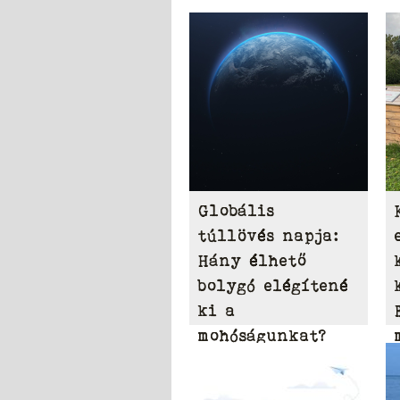
Globális
túllövés napja:
Hány élhető
bolygó elégítené
ki a
mohóságunkat?