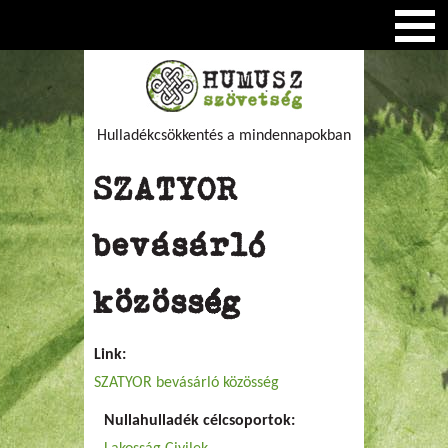
Hulladékcsökkentés a mindennapokban
SZATYOR
bevásárló
közösség
Link:
SZATYOR bevásárló közösség
Nullahulladék célcsoportok: