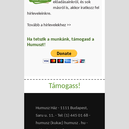
előadásainkról, és sok
másról is, akkor iratkozz fel
hírleveleinkre.
Tovább a hírlevelekhez >>
Ha tetszik a munkánk, támogasd a
Humuszt!
Támogass!
Humusz Ház - 1111 Budapest,
Saru u. 11. - Tel: (1) 445 01 68 -
humusz (kukac) humusz . hu -