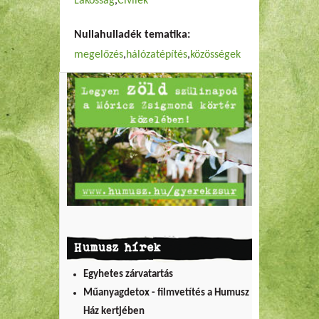
Lakosság
Civilek
Nullahulladék tematika:
megelőzés
hálózatépítés
közösségek
Humusz hírek
Egyhetes zárvatartás
Műanyagdetox - filmvetítés a Humusz
Ház kertjében