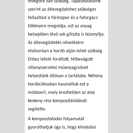
levegőre van szükség. Tapasztalataink
szerint az átlevegőzéshez szükséges
fellazítást a fűrészpor és a faforgács
többnyire megoldja, ezt az anyag
belsejében lévő sok giliszta is bizonyítja.
Az átlevegőztetés növelésére
elsősorban a hordó alján lehet szükség.
Ehhez lefelé fordított, félbevágott
villanyszerelési műanyagcsövet
helyeztünk átlósan a tartályba. Néhány
hordóciklusban használtuk ezt a
módszert, mely érezhetően az alsó
keskeny rész komposztálódását
segítette.
A komposztálódás folyamatát
gyorsíthatjuk úgy is, hogy kiindulási