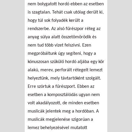
nem bolygatott hordó ebben az esetben
is szagtalan. Tehát csak utólag derült ki,
hogy túl sok folyadék került a
rendszerbe. Az alsó fűrészpor réteg az
anyag súlya alatt összetömörödik és
nem tud több vizet felszívni. Ezen
megpróbáltunk úgy segíteni, hogy a
kónuszosan szűkülő hordó aljába egy kör
alakú, merev, perforált rétegelt lemezt
helyeztünk, mely távtartóként szolgált.
Erre szórtuk a fűrészport. Ebben az
esetben a komposztálódás ugyan nem
volt akadályozott, de minden esetben
muslicák jelentek meg a hordóban. A
muslicák megjelenése szigorúan a
lemez behelyezésével mutatott