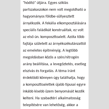
"hódító" útjára. Egyes sziklás
partszakaszokon nem volt megoldható a
hagyományos földbe-süllyesztett
árnyékszék. A fekália elkomposztálására
speciális faládikát konstruáltak, ez volt
az első ún. komposzttoalett. Azóta több
fajtája született az árnyékszékutánzattól
az emeletes építményig. A legtöbb
megoldásban közös a szén/nitrogén
arány beállítása, a levegőztetés, esetleg
elszívás és forgatás. A téma iránt
érdeklődő könnyen úgy találhatja, hogy
a komposzttoalettek újabb típusai egyre
inkább kisebb üzem benyomását kezdik
kelteni. Ha szabadtéri alkalmatosság
telepítésére van lehetőség, akkor a