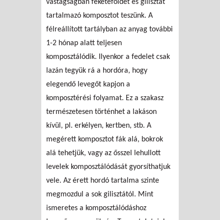
vastagságban feketeföldet és gilisztát
tartalmazó komposztot teszünk. A
félreállított tartályban az anyag további
1-2 hónap alatt teljesen
komposztálódik. Ilyenkor a fedelet csak
lazán tegyük rá a hordóra, hogy
elegendő levegőt kapjon a
komposztérési folyamat. Ez a szakasz
természetesen történhet a lakáson
kívül, pl. erkélyen, kertben, stb. A
megérett komposztot fák alá, bokrok
alá tehetjük, vagy az ősszel lehullott
levelek komposztálódását gyorsíthatjuk
vele. Az érett hordó tartalma szinte
megmozdul a sok gilisztától. Mint
ismeretes a komposztálódáshoz