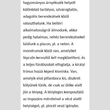
hagyományos árnyékszék helyett
különböző tartályos, szivárogtatós,
adagolós berendezések közül
választhatunk. Ha beltéri
alkalmatosságról álmodunk, akkor
pedig hatalmas, nehéz berendezéseket
találunk a piacon, pl. a neten. A
monstrumok közül van, amelyiket
lépcsőn keresztül kell megközelíteni, és
a teljes fürdőszobát elfoglalja, a királyi
trónus hozzá képest kismiska. Van,
amelyik első pillantásra kis, diszkrét
kütyünek tűnik, de csak az ülőke alatt
jön a lényeg. A tényleges komposztáló
az impozáns méreteivel a vécé alatti
helyiséget, pl. pincét veszi igénybe.