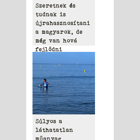
Szeretnek és
tudnak is
újrahasznosítani
a magyarok, de
még van hová
fejlődni
Súlyos a
láthatatlan
műanyag