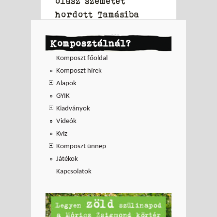
olasz szemetet
hordott Tamásiba
Komposztálnál?
Komposzt főoldal
Komposzt hírek
Alapok
GYIK
Kiadványok
Videók
Kviz
Komposzt ünnep
Játékok
Kapcsolatok