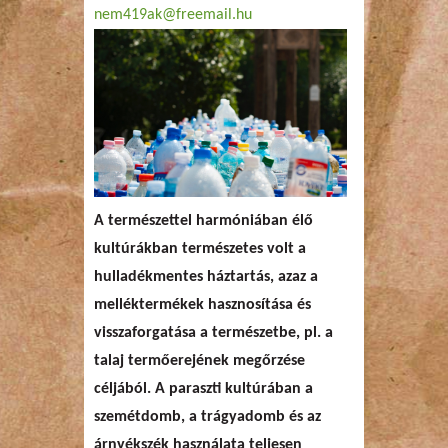
nem419ak@freemail.hu
A természettel harmóniában élő
kultúrákban természetes volt a
hulladékmentes háztartás, azaz a
melléktermékek hasznosítása és
visszaforgatása a természetbe, pl. a
talaj termőerejének megőrzése
céljából. A paraszti kultúrában a
szemétdomb, a trágyadomb és az
árnyékszék használata teljesen