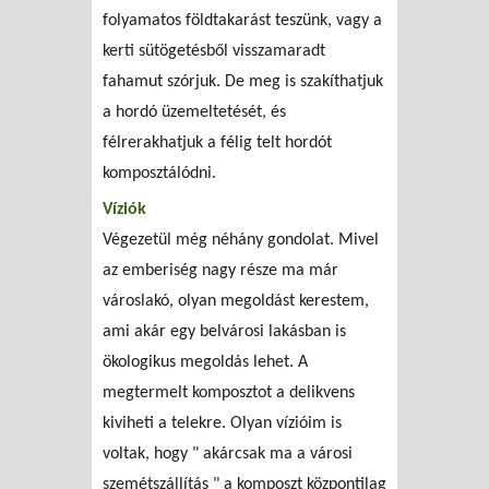
folyamatos földtakarást teszünk, vagy a
kerti sütögetésből visszamaradt
fahamut szórjuk. De meg is szakíthatjuk
a hordó üzemeltetését, és
félrerakhatjuk a félig telt hordót
komposztálódni.
Víziók
Végezetül még néhány gondolat. Mivel
az emberiség nagy része ma már
városlakó, olyan megoldást kerestem,
ami akár egy belvárosi lakásban is
ökologikus megoldás lehet. A
megtermelt komposztot a delikvens
kiviheti a telekre. Olyan vízióim is
voltak, hogy " akárcsak ma a városi
szemétszállítás " a komposzt központilag