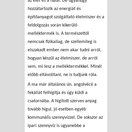
az élet és a halál. De ugyanúgy
hozzátartozik az energiát és
építőanyagot szolgáltató élelmiszer és a
feldolgozás során kikerülő
melléktermék is. A természettől
nemcsak fizikailag, de szellemileg is
elszakadt ember nem akar tudni arról,
hogyan készül az élelmiszer, de arról
sem, mi lesz a melléktermékkel. Minél
előbb eltávolítani, ne is tudjunk róla.
A ma már általános ún. angolvécé a
fekáliát felhigítja és úgy küldi a
csatornába. A higított szerves anyag
tovább hígul, jó esetben egyéb
kommunális szennyvízzel. De sokszor az
ipari szennyvíz is ugyanebbe a