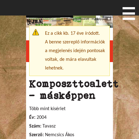
Főoldal
»
Szakmai cikkek
» Komposzttoalett - másképpen
Jelenlegi hely
Ez a cikk kb. 17 éve íródott.
Figyelmeztető üzenet
A benne szereplő információk
a megjelenés idején pontosak
Menu
voltak, de mára elavultak
lehetnek.
Komposzttoalett
- másképpen
Több mint kísérlet
Év:
2004
Szám:
Tavasz
Szerző:
Nemcsics Ákos