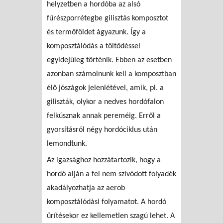
helyzetben a hordóba az alsó
fűrészporrétegbe gilisztás komposztot
és termőföldet ágyazunk. Így a
komposztálódás a töltődéssel
egyidejűleg történik. Ebben az esetben
azonban számolnunk kell a komposztban
élő jószágok jelenlétével, amik, pl. a
giliszták, olykor a nedves hordófalon
felkúsznak annak pereméig. Erről a
gyorsításról négy hordóciklus után
lemondtunk.
Az igazsághoz hozzátartozik, hogy a
hordó alján a fel nem szívódott folyadék
akadályozhatja az aerob
komposztálódási folyamatot. A hordó
ürítésekor ez kellemetlen szagú lehet. A