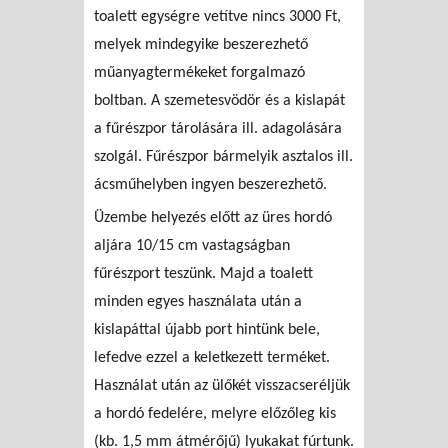
toalett egységre vetítve nincs 3000 Ft,
melyek mindegyike beszerezhető
műanyagtermékeket forgalmazó
boltban. A szemetesvödör és a kislapát
a fűrészpor tárolására ill. adagolására
szolgál. Fűrészpor bármelyik asztalos ill.
ácsműhelyben ingyen beszerezhető.
Üzembe helyezés előtt az üres hordó
aljára 10/15 cm vastagságban
fűrészport teszünk. Majd a toalett
minden egyes használata után a
kislapáttal újabb port hintünk bele,
lefedve ezzel a keletkezett terméket.
Használat után az ülőkét visszacseréljük
a hordó fedelére, melyre előzőleg kis
(kb. 1,5 mm átmérőjű) lyukakat fúrtunk.