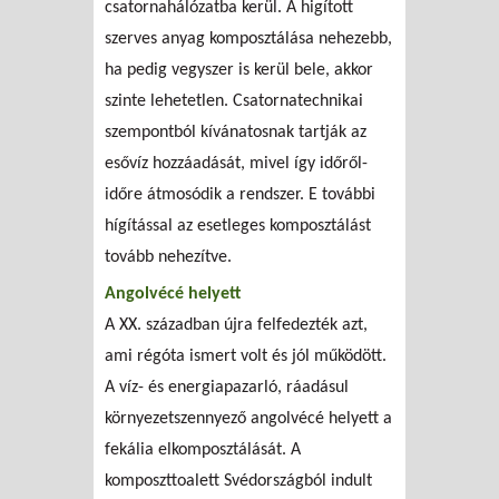
csatornahálózatba kerül. A higított
szerves anyag komposztálása nehezebb,
ha pedig vegyszer is kerül bele, akkor
szinte lehetetlen. Csatornatechnikai
szempontból kívánatosnak tartják az
esővíz hozzáadását, mivel így időről-
időre átmosódik a rendszer. E további
hígítással az esetleges komposztálást
tovább nehezítve.
Angolvécé helyett
A XX. században újra felfedezték azt,
ami régóta ismert volt és jól működött.
A víz- és energiapazarló, ráadásul
környezetszennyező angolvécé helyett a
fekália elkomposztálását. A
komposzttoalett Svédországból indult