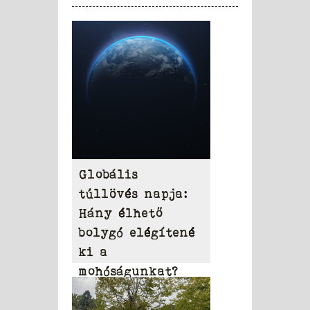
Globális
túllövés napja:
Hány élhető
bolygó elégítené
ki a
mohóságunkat?