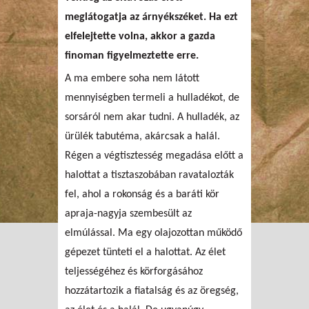
meglátogatja az árnyékszéket. Ha ezt
elfelejtette volna, akkor a gazda
finoman figyelmeztette erre.
A ma embere soha nem látott
mennyiségben termeli a hulladékot, de
sorsáról nem akar tudni. A hulladék, az
ürülék tabutéma, akárcsak a halál.
Régen a végtisztesség megadása előtt a
halottat a tisztaszobában ravatalozták
fel, ahol a rokonság és a baráti kör
apraja-nagyja szembesült az
elmúlással. Ma egy olajozottan működő
gépezet tünteti el a halottat. Az élet
teljességéhez és körforgásához
hozzátartozik a fiatalság és az öregség,