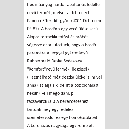
l-es műanyag hordó rápattanós fedéllel
nevű termék, melyet a debreceni
Pannon-Effekt kft gyárt (4001 Debrecen
Pf. 87). A hordóra egy vécé ülőke kerül.
Alapos termékkutatást és próbát
végezve arra jutottunk, hogy a hordó
peremére a lengyel gyártmányú
Rubbermaid Deska Sedesowa
"Komfort"nevű termék illeszkedik.
(Használható még deszka ülőke is, mivel
annak az alja sík, de itt a pozicionálást
nekünk kell megoldani, pl.
facsavarokkal.) A berendezéshez
tartozik még egy fedeles
szemetesvödör és egy homokozólapát.
A beruházás nagysága egy komplett