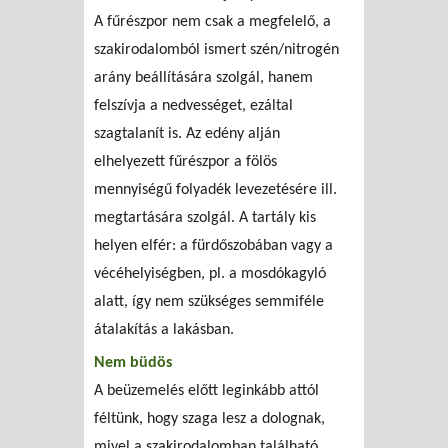
A fűrészpor nem csak a megfelelő, a
szakirodalomból ismert szén/nitrogén
arány beállítására szolgál, hanem
felszívja a nedvességet, ezáltal
szagtalanít is. Az edény alján
elhelyezett fűrészpor a fölös
mennyiségű folyadék levezetésére ill.
megtartására szolgál. A tartály kis
helyen elfér: a fürdőszobában vagy a
vécéhelyiségben, pl. a mosdókagyló
alatt, így nem szükséges semmiféle
átalakítás a lakásban.
Nem büdös
A beüzemelés előtt leginkább attól
féltünk, hogy szaga lesz a dolognak,
mivel a szakirodalomban található