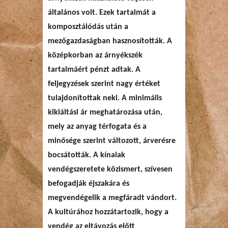
általános volt. Ezek tartalmát a
komposztálódás után a
mezőgazdaságban hasznosították. A
középkorban az árnyékszék
tartalmáért pénzt adtak. A
feljegyzések szerint nagy értéket
tulajdonítottak neki. A minimális
kikiáltási ár meghatározása után,
mely az anyag térfogata és a
minősége szerint változott, árverésre
bocsátották. A kínaiak
vendégszeretete közismert, szívesen
befogadják éjszakára és
megvendégelik a megfáradt vándort.
A kultúrához hozzátartozik, hogy a
vendég az eltávozás előtt