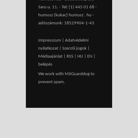
Saru u. 11. - Tel: (1) 445 01 68 -
humusz (kukac) humusz . hu -
adószámunk: 18529904-1-43
Impresszum
|
Adatvédelmi
nyilatkozat
|
Szerzői jogok
|
Médiaajánlat
|
RSS
|
HU
|
EN
|
belépés
We work with
MXGuarddog
to
prevent spam.