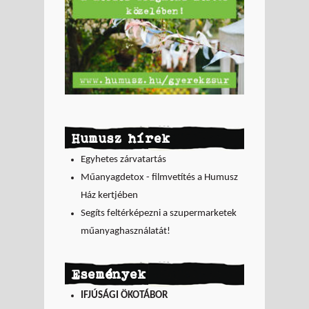
Humusz hírek
Egyhetes zárvatartás
Műanyagdetox - filmvetítés a Humusz
Ház kertjében
Segíts feltérképezni a szupermarketek
műanyaghasználatát!
Események
IFJÚSÁGI ÖKOTÁBOR