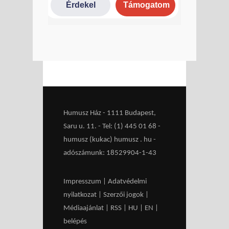
Humusz Ház - 1111 Budapest,
Saru u. 11. - Tel: (1) 445 01 68 -
humusz (kukac) humusz . hu -
adószámunk: 18529904-1-43
Impresszum
|
Adatvédelmi
nyilatkozat
|
Szerzői jogok
|
Médiaajánlat
|
RSS
|
HU
|
EN
|
belépés