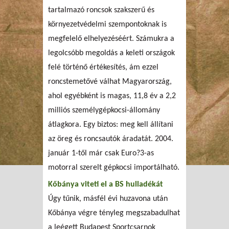
tartalmazó roncsok szakszerű és
környezetvédelmi szempontoknak is
megfelelő elhelyezéséért. Számukra a
legolcsóbb megoldás a keleti országok
felé történő értékesítés, ám ezzel
roncstemetővé válhat Magyarország,
ahol egyébként is magas, 11,8 év a 2,2
milliós személygépkocsi-állomány
átlagkora. Egy biztos: meg kell állítani
az öreg és roncsautók áradatát. 2004.
január 1-től már csak Euro?3-as
motorral szerelt gépkocsi importálható.
Kőbánya viteti el a BS hulladékát
Úgy tűnik, másfél évi huzavona után
Kőbánya végre tényleg megszabadulhat
a leégett Budapest Sportcsarnok