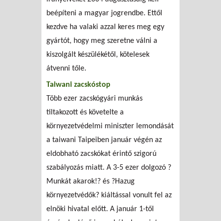
beépíteni a magyar jogrendbe. Ettől
kezdve ha valaki azzal keres meg egy
gyártót, hogy meg szeretne válni a
kiszolgált készülékétől, kötelesek
átvenni tőle.
Taiwani zacskóstop
Több ezer zacskógyári munkás
tiltakozott és követelte a
környezetvédelmi miniszter lemondását
a taiwani Taipeiben január végén az
eldobható zacskókat érintő szigorú
szabályozás miatt. A 3-5 ezer dolgozó ?
Munkát akarok!? és ?Hazug
környezetvédők? kiáltással vonult fel az
elnöki hivatal előtt. A január 1-től