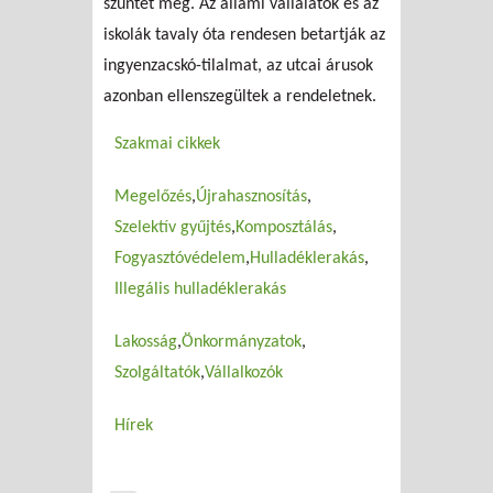
szüntet meg. Az állami vállalatok és az
iskolák tavaly óta rendesen betartják az
ingyenzacskó-tilalmat, az utcai árusok
azonban ellenszegültek a rendeletnek.
Szakmai cikkek
Megelőzés
Újrahasznosítás
Szelektív gyűjtés
Komposztálás
Fogyasztóvédelem
Hulladéklerakás
Illegális hulladéklerakás
Lakosság
Önkormányzatok
Szolgáltatók
Vállalkozók
Hírek