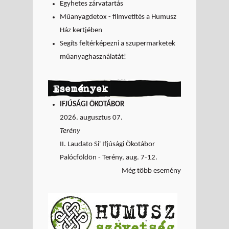
Egyhetes zárvatartás
Műanyagdetox - filmvetítés a Humusz
Ház kertjében
Segíts feltérképezni a szupermarketek
műanyaghasználatát!
Események
IFJÚSÁGI ÖKOTÁBOR
2026. augusztus 07.
Terény
II. Laudato Si' Ifjúsági Ökotábor
Palócföldön - Terény, aug. 7-12.
Még több esemény