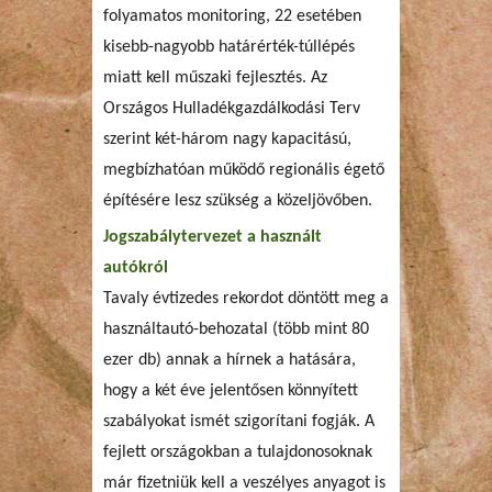
folyamatos monitoring, 22 esetében
kisebb-nagyobb határérték-túllépés
miatt kell műszaki fejlesztés. Az
Országos Hulladékgazdálkodási Terv
szerint két-három nagy kapacitású,
megbízhatóan működő regionális égető
építésére lesz szükség a közeljövőben.
Jogszabálytervezet a használt
autókról
Tavaly évtizedes rekordot döntött meg a
használtautó-behozatal (több mint 80
ezer db) annak a hírnek a hatására,
hogy a két éve jelentősen könnyített
szabályokat ismét szigorítani fogják. A
fejlett országokban a tulajdonosoknak
már fizetniük kell a veszélyes anyagot is