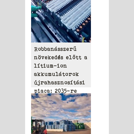
Robbanásszerű
növekedés előtt a
lítium-ion
akkumulátorok
újrahasznosítási
piaca: 2035-re
elérheti a 31,95
milliárd dollárt