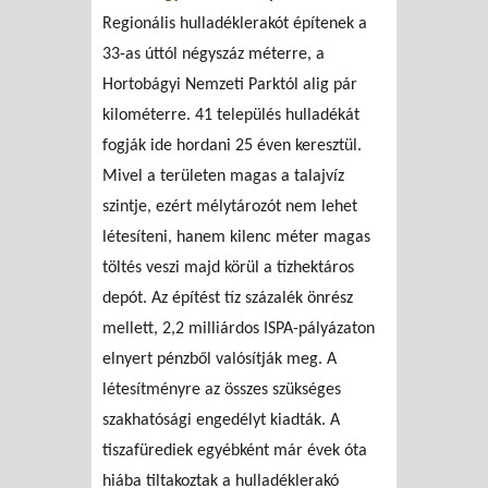
Regionális hulladéklerakót építenek a
33-as úttól négyszáz méterre, a
Hortobágyi Nemzeti Parktól alig pár
kilométerre. 41 település hulladékát
fogják ide hordani 25 éven keresztül.
Mivel a területen magas a talajvíz
szintje, ezért mélytározót nem lehet
létesíteni, hanem kilenc méter magas
töltés veszi majd körül a tízhektáros
depót. Az építést tíz százalék önrész
mellett, 2,2 milliárdos ISPA-pályázaton
elnyert pénzből valósítják meg. A
létesítményre az összes szükséges
szakhatósági engedélyt kiadták. A
tiszafürediek egyébként már évek óta
hiába tiltakoztak a hulladéklerakó