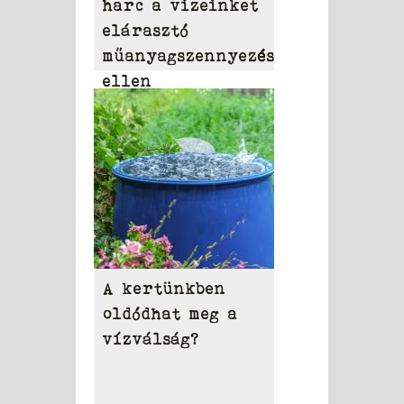
harc a vizeinket
elárasztó
műanyagszennyezés
ellen
A kertünkben
oldódhat meg a
vízválság?