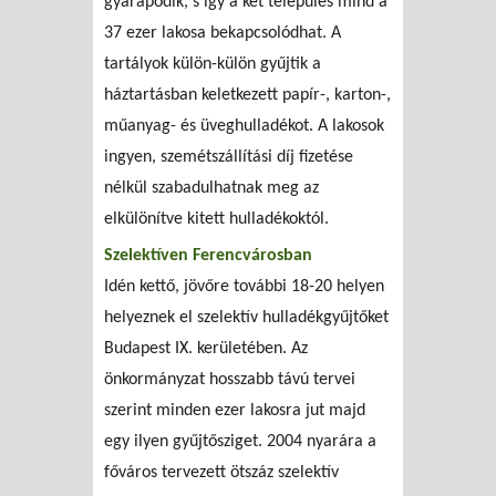
gyarapodik, s így a két település mind a
37 ezer lakosa bekapcsolódhat. A
tartályok külön-külön gyűjtik a
háztartásban keletkezett papír-, karton-,
műanyag- és üveghulladékot. A lakosok
ingyen, szemétszállítási díj fizetése
nélkül szabadulhatnak meg az
elkülönítve kitett hulladékoktól.
Szelektíven Ferencvárosban
Idén kettő, jövőre további 18-20 helyen
helyeznek el szelektív hulladékgyűjtőket
Budapest IX. kerületében. Az
önkormányzat hosszabb távú tervei
szerint minden ezer lakosra jut majd
egy ilyen gyűjtősziget. 2004 nyarára a
főváros tervezett ötszáz szelektív