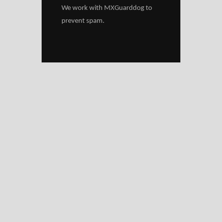
We work with
MXGuarddog
to
prevent spam.