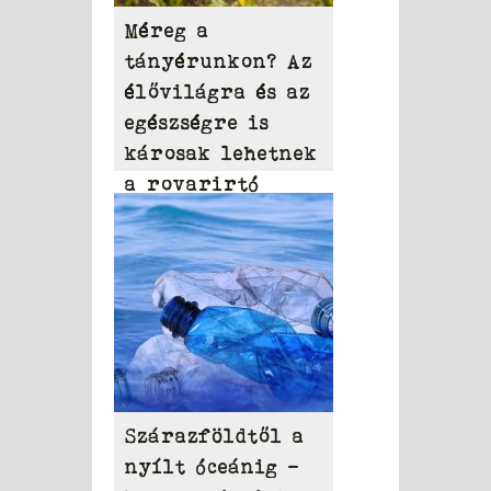
Méreg a
tányérunkon? Az
élővilágra és az
egészségre is
károsak lehetnek
a rovarirtó
szerek
Szárazföldtől a
nyílt óceánig –