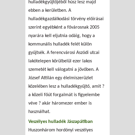
hulladékgyűjtőjéből húsz lesz majd
ebben a kerületben. A
hulladékgazdálkodási törvény előírásai
szerint egyébként a fővárosnak 2005
nyarára kell eljutnia odáig, hogy a
kommunális hulladék felét külön
gyűjtsék. A ferencvárosi Aszódi utcai
lakótelepen körülbelül ezer lakos
szemetét kell válogatni a jövőben. A
József Attilán egy élelmiszerüzlet
közelében lesz a hulladékgyűjtő, amit ?
a közeli főút forgalmát is figyelembe
véve ? akár háromezer ember is
használhat.
Veszélyes hulladék Jászapátiban
Huszonhárom hordónyi veszélyes