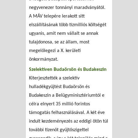
negyvenezer tonnányi maradványától.
A MÁV telepére lerakott sitt
elszállításának több tízmilliós költségét
ugyanis, amit nem vállalt se annak
tulajdonosa, se az állam, most
megelőlegezi a X. kerületi
önkormányzat.
Szelektíven Budaörsön és Budakeszin
Kiterjesztették a szelektív
hulladékgyűjtést Budaörsön és
Budakeszin a Belügyminisztériumtól e
célra elnyert 35 millió forintos
támogatás felhasználásával. A két éve
indult kezdeményezés az eddigi ötön túl
további tizenöt gyűjtőszigettel