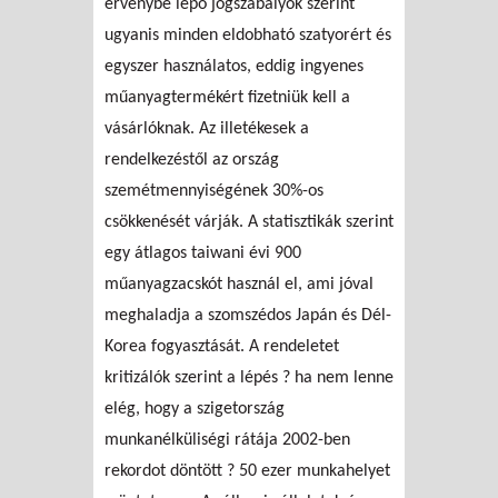
érvénybe lépő jogszabályok szerint
ugyanis minden eldobható szatyorért és
egyszer használatos, eddig ingyenes
műanyagtermékért fizetniük kell a
vásárlóknak. Az illetékesek a
rendelkezéstől az ország
szemétmennyiségének 30%-os
csökkenését várják. A statisztikák szerint
egy átlagos taiwani évi 900
műanyagzacskót használ el, ami jóval
meghaladja a szomszédos Japán és Dél-
Korea fogyasztását. A rendeletet
kritizálók szerint a lépés ? ha nem lenne
elég, hogy a szigetország
munkanélküliségi rátája 2002-ben
rekordot döntött ? 50 ezer munkahelyet