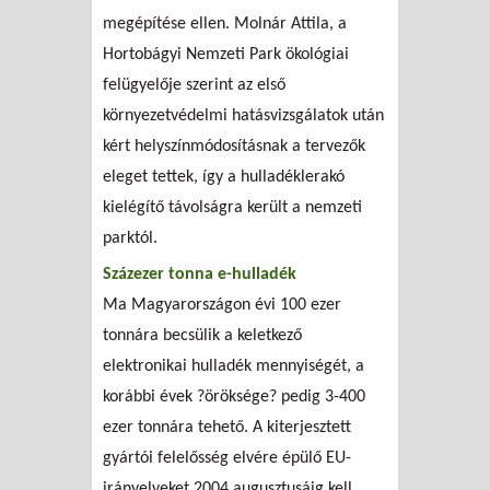
megépítése ellen. Molnár Attila, a
Hortobágyi Nemzeti Park ökológiai
felügyelője szerint az első
környezetvédelmi hatásvizsgálatok után
kért helyszínmódosításnak a tervezők
eleget tettek, így a hulladéklerakó
kielégítő távolságra került a nemzeti
parktól.
Százezer tonna e-hulladék
Ma Magyarországon évi 100 ezer
tonnára becsülik a keletkező
elektronikai hulladék mennyiségét, a
korábbi évek ?öröksége? pedig 3-400
ezer tonnára tehető. A kiterjesztett
gyártói felelősség elvére épülő EU-
irányelveket 2004 augusztusáig kell