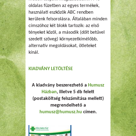
oldalas füzetben az egyes termékek,
használati eszközök ABC rendben
kerülenk felsorolásra. Általában minden
címszóhoz két blokk tartozik: az első
tényeket közöl, a második (dőlt betűvel
szedett szöveg) környezetkímélőbb,
alternatív megoldásokat, ötleteket
kínál.
KIADVÁNY LETÖLTÉSE
A kiadvány beszerezhető a
Humusz
Házban
, illetve 5 db felett
(postaköltség felszámítása mellett)
megrendelhető a
humusz@humusz.hu
címen.