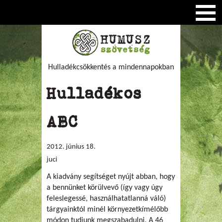
Hulladékcsökkentés a mindennapokban
Hulladékos
ABC
2012. június 18.
juci
A kiadvány segítséget nyújt abban, hogy
a bennünket körülvevő (így vagy úgy
feleslegessé, használhatatlanná váló)
tárgyainktól minél környezetkímélőbb
módon tudjunk megszabadulni. A 46