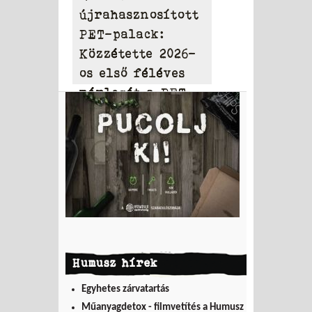
újrahasznosított
PET-palack:
Közzétette 2026-
os első féléves
mérlegét a PET
to PET
Humusz hírek
Egyhetes zárvatartás
Műanyagdetox - filmvetítés a Humusz