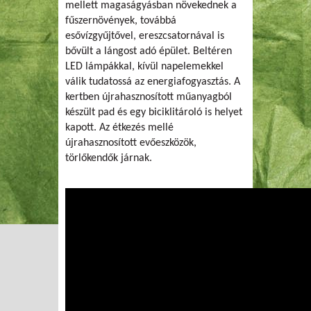
mellett magaságyásban növekednek a
fűszernövények, továbbá
esővízgyűjtővel, ereszcsatornával is
bővült a lángost adó épület. Beltéren
LED lámpákkal, kívül napelemekkel
válik tudatossá az energiafogyasztás. A
kertben újrahasznosított műanyagból
készült pad és egy biciklitároló is helyet
kapott. Az étkezés mellé
újrahasznosított evőeszközök,
törlőkendők járnak.