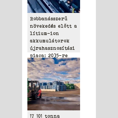
Robbanásszerű
növekedés előtt a
lítium-ion
akkumulátorok
újrahasznosítási
piaca: 2035-re
elérheti a 31,95
milliárd dollárt
17 101 tonna