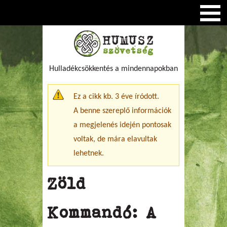
Hulladékcsökkentés a mindennapokban
Figyelmeztető üzenet
Ez a cikk kb. 3 éve íródott.
A benne szereplő információk
a megjelenés idején pontosak
voltak, de mára elavultak
lehetnek.
Zöld
Kommandó: A