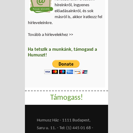
híreinkről, ingyenes
előadásainkról, és sok
másról is, akkor iratkozz fel
hírleveleinkre.
Tovább a hírlevelekhez >>
Ha tetszik a munkánk, támogasd a
Humuszt!
Támogass!
Humusz Ház - 1111 Budapest,
Saru u. 11. - Tel: (1) 445 01 68 -