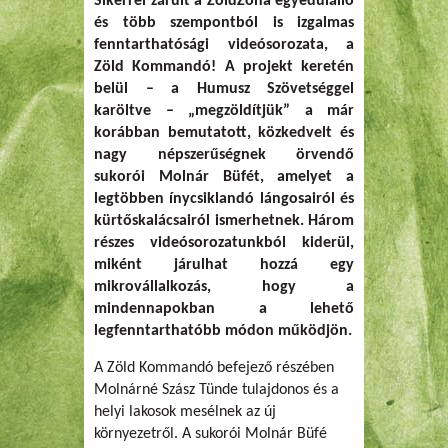
Sikerrel zárult a ZöldZóna egyedülálló
és több szempontból is izgalmas
fenntarthatósági videósorozata, a
Zöld Kommandó! A projekt keretén
belül – a Humusz Szövetséggel
karöltve – „megzöldítjük” a már
korábban bemutatott, közkedvelt és
nagy népszerűségnek örvendő
sukorói Molnár Büfét, amelyet a
legtöbben ínycsiklandó lángosairól és
kürtőskalácsairól ismerhetnek. Három
részes videósorozatunkból kiderül,
miként járulhat hozzá egy
mikrovállalkozás, hogy a
mindennapokban a lehető
legfenntarthatóbb módon működjön.
A Zöld Kommandó befejező részében
Molnárné Szász Tünde tulajdonos és a
helyi lakosok mesélnek az új
környezetről. A sukorói Molnár Büfé