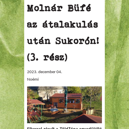
Molnár Büfé
az átalakulás
után Sukorón!
(3. rész)
2023. december 04.
Noémi