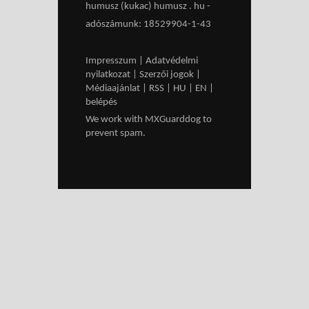
humusz (kukac) humusz . hu -
adószámunk: 18529904-1-43
Impresszum
|
Adatvédelmi
nyilatkozat
|
Szerzői jogok
|
Médiaajánlat
|
RSS
|
HU
|
EN
|
belépés
We work with
MXGuarddog
to
prevent spam.