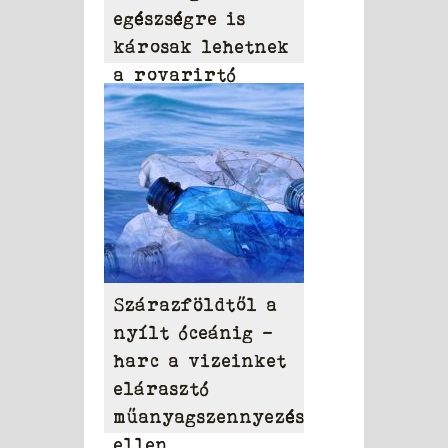
egészségre is
károsak lehetnek
a rovarirtó
szerek
Szárazföldtől a
nyílt óceánig –
harc a vizeinket
elárasztó
műanyagszennyezés
ellen