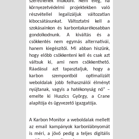
szeretnének működni. Nem elég, ha
környezetvédelmi projektekben való
részvétellel legalizáljuk változatlan
kibocsátásunkat. Változtatni kell a
szokásainkon és karbontakarékosabban
gondolkodnunk. A kiváltás és a
csökkentés nem egymás alternatívái,
hanem kiegészítői. Mi abban hiszünk,
hogy előbb csökkenteni kell és csak azt
váltsuk ki, ami nem csökkenthető.
Ráadásul azt tapasztaljuk, hogy a
karbon szempontból optimalizált
weboldalak jobb felhasználói élményt
nyújtanak, vagyis a hatékonyság nő” –
emelte ki Huszics György, a Crane
alapítója és ügyvezető igazgatója.
A Karbon Monitor a weboldalak mellett
az email kampányok karbonlábnyomát
is méri, a jövő pedig a teljes digitális