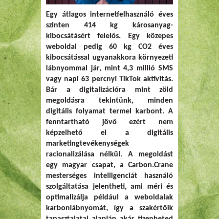
Egy átlagos internetfelhasználó éves
szinten 414 kg károsanyag-
kibocsátásért felelős. Egy közepes
weboldal pedig 60 kg CO2 éves
kibocsátással ugyanakkora környezeti
lábnyommal jár, mint 4,3 millió SMS
vagy napi 63 percnyi TikTok aktivitás.
Bár a digitalizációra mint zöld
megoldásra tekintünk, minden
digitális folyamat termel karbont. A
fenntartható jövő ezért nem
képzelhető el a digitális
marketingtevékenységek
racionalizálása nélkül. A megoldást
egy magyar csapat, a Carbon.Crane
mesterséges intelligenciát használó
szolgáltatása jelentheti, ami méri és
optimalizálja például a weboldalak
karbonlábnyomát, így a szakértőik