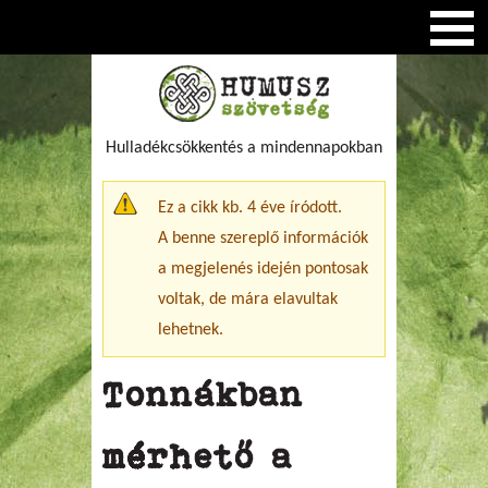
Hulladékcsökkentés a mindennapokban
Figyelmeztető üzenet
Ez a cikk kb. 4 éve íródott.
A benne szereplő információk
a megjelenés idején pontosak
voltak, de mára elavultak
lehetnek.
Tonnákban
mérhető a