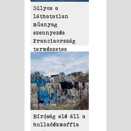
Súlyos a
láthatatlan
műanyag
szennyezés
Franciaország
természetes
vizeiben
Bíróság elé áll a
hulladékmaffia