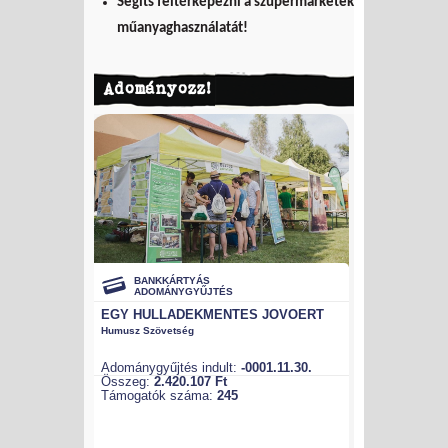
Segíts feltérképezni a szupermarketek
műanyaghasználatát!
Adományozz!