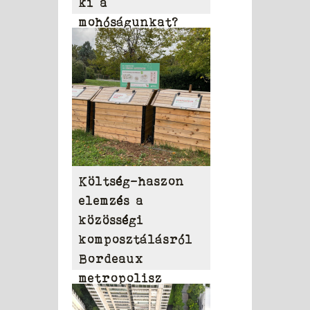
ki a
mohóságunkat?
Költség-haszon
elemzés a
közösségi
komposztálásról
Bordeaux
metropolisz
területén