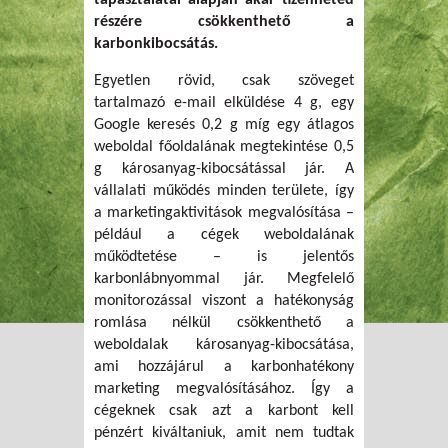
tapasztalatai alapján akár tizenheted
részére csökkenthető a
karbonkibocsátás.
Egyetlen rövid, csak szöveget
tartalmazó e-mail elküldése 4 g, egy
Google keresés 0,2 g míg egy átlagos
weboldal főoldalának megtekintése 0,5
g károsanyag-kibocsátással jár. A
vállalati működés minden területe, így
a marketingaktivitások megvalósítása –
például a cégek weboldalának
működtetése – is jelentős
karbonlábnyommal jár. Megfelelő
monitorozással viszont a hatékonyság
romlása nélkül csökkenthető a
weboldalak károsanyag-kibocsátása,
ami hozzájárul a karbonhatékony
marketing megvalósításához. Így a
cégeknek csak azt a karbont kell
pénzért kiváltaniuk, amit nem tudtak