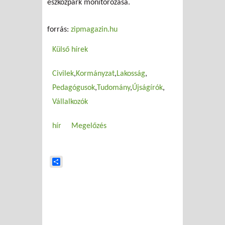
eszközpark monitorozása.
forrás:
zipmagazin.hu
Külső hírek
Civilek
Kormányzat
Lakosság
Pedagógusok
Tudomány
Újságírók
Vállalkozók
hír
Megelőzés
Share