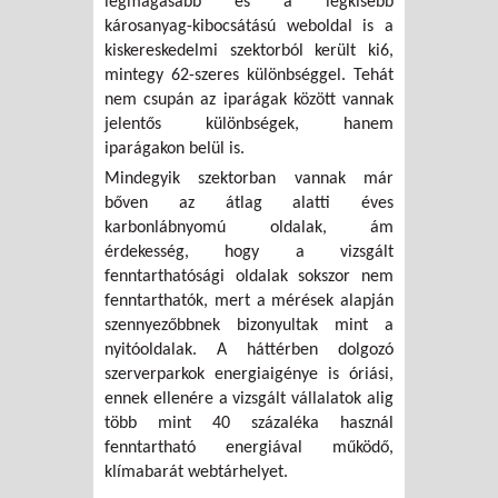
legmagasabb és a legkisebb
károsanyag-kibocsátású weboldal is a
kiskereskedelmi szektorból került ki6,
mintegy 62-szeres különbséggel. Tehát
nem csupán az iparágak között vannak
jelentős különbségek, hanem
iparágakon belül is.
Mindegyik szektorban vannak már
bőven az átlag alatti éves
karbonlábnyomú oldalak, ám
érdekesség, hogy a vizsgált
fenntarthatósági oldalak sokszor nem
fenntarthatók, mert a mérések alapján
szennyezőbbnek bizonyultak mint a
nyitóoldalak. A háttérben dolgozó
szerverparkok energiaigénye is óriási,
ennek ellenére a vizsgált vállalatok alig
több mint 40 százaléka használ
fenntartható energiával működő,
klímabarát webtárhelyet.