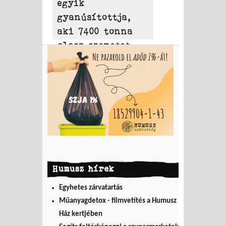
egyik
gyanúsítottja,
aki 7400 tonna
olasz szemetet
hordott Tamásiba
Humusz hírek
Egyhetes zárvatartás
Műanyagdetox - filmvetítés a Humusz
Ház kertjében