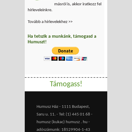
másról is, akkor iratkozz fel
hírleveleinkre.
Tovább a hírlevelekhez >>
Ha tetszik a munkánk, támogasd a
Humuszt!
Támogass!
Humusz Ház - 1111 Budapest,
Saru u. 11. - Tel: (1) 445 01 68 -
humusz (kukac) humusz . hu -
adószámunk: 18529904-1-43