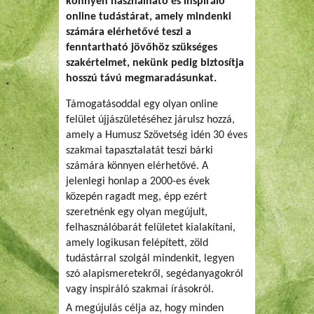
könnyen használható és inspiráló
online tudástárat, amely mindenki
számára elérhetővé teszi a
fenntartható jövőhöz szükséges
szakértelmet, nekünk pedig biztosítja
hosszú távú megmaradásunkat.
Támogatásoddal egy olyan online
felület újjászületéséhez járulsz hozzá,
amely a Humusz Szövetség idén 30 éves
szakmai tapasztalatát teszi bárki
számára könnyen elérhetővé. A
jelenlegi honlap a 2000-es évek
közepén ragadt meg, épp ezért
szeretnénk egy olyan megújult,
felhasználóbarát felületet kialakítani,
amely logikusan felépített, zöld
tudástárral szolgál mindenkit, legyen
szó alapismeretekről, segédanyagokról
vagy inspiráló szakmai írásokról.
A megújulás célja az, hogy minden