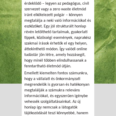
érdeklődő – legyen az pedagógus, civil
szervezet vagy a zero waste életmód
iránt elkötelezett polgár – könnyen
megtalálja a neki való információkat és
eszközöket. Egy jól strukturált honlap
révén letölthető tartalmak, gyakorlati
tippek, közösségi események, naprakész
szakmai írások érhetők el egy helyen,
áttekinthető módon. Így valódi online
tudástár jön létre, amely hozzásegít,
hogy minél többen elindulhassanak a
fenntartható életmód útján.
Emellett kiemelten fontos számunkra,
hogy a vállalati és önkormányzati
megrendelők is gyorsan és hatékonyan
megtalálják a számukra releváns
információkat, és egyszerűen igénybe
vehessék szolgáltatásainkat. Az új
honlap így nemcsak a látogatók
tájékozódását teszi könnyebbé, hanem