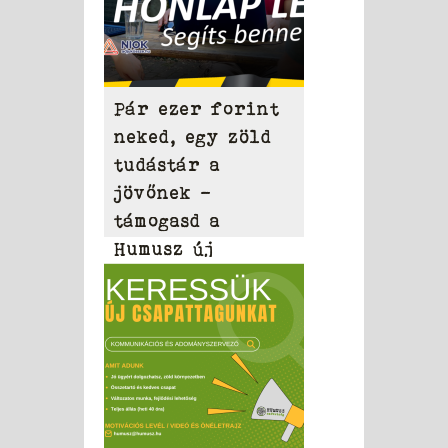
Pár ezer forint
neked, egy zöld
tudástár a
jövőnek –
támogasd a
Humusz új
honlapját!