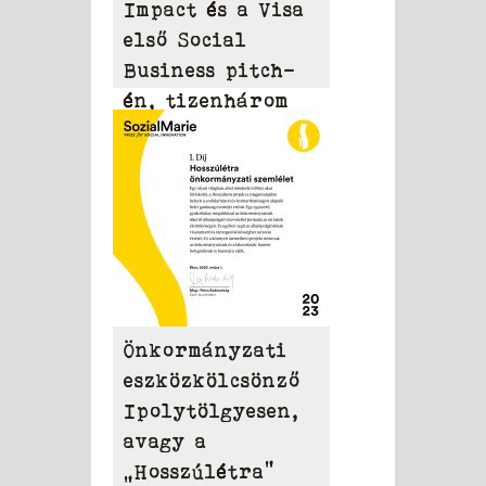
Impact és a Visa
első Social
Business pitch-
én, tizenhárom
nonprofit
szervezet
mutatta be a
legizgalmasabb
projektjeit
Önkormányzati
eszközkölcsönző
Ipolytölgyesen,
avagy a
„Hosszúlétra”