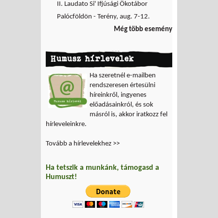
II. Laudato Si' Ifjúsági Ökotábor
Palócföldön - Terény, aug. 7-12.
Még több esemény
Humusz hírlevelek
Ha szeretnél e-mailben
rendszeresen értesülni
híreinkről, ingyenes
előadásainkról, és sok
másról is, akkor iratkozz fel
hírleveleinkre.
Tovább a hírlevelekhez >>
Ha tetszik a munkánk, támogasd a
Humuszt!