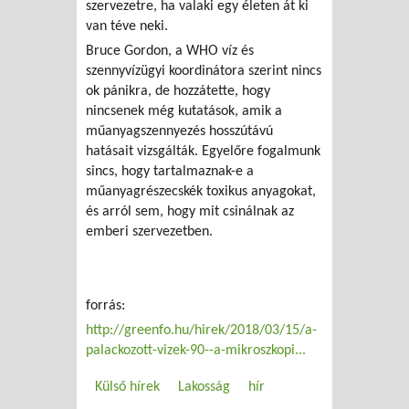
szervezetre, ha valaki egy életen át ki
van téve neki.
Bruce Gordon, a WHO víz és
szennyvízügyi koordinátora szerint nincs
ok pánikra, de hozzátette, hogy
nincsenek még kutatások, amik a
műanyagszennyezés hosszútávú
hatásait vizsgálták. Egyelőre fogalmunk
sincs, hogy tartalmaznak-e a
műanyagrészecskék toxikus anyagokat,
és arról sem, hogy mit csinálnak az
emberi szervezetben.
forrás:
http://greenfo.hu/hirek/2018/03/15/a-
palackozott-vizek-90--a-mikroszkopi...
Külső hírek
Lakosság
hír