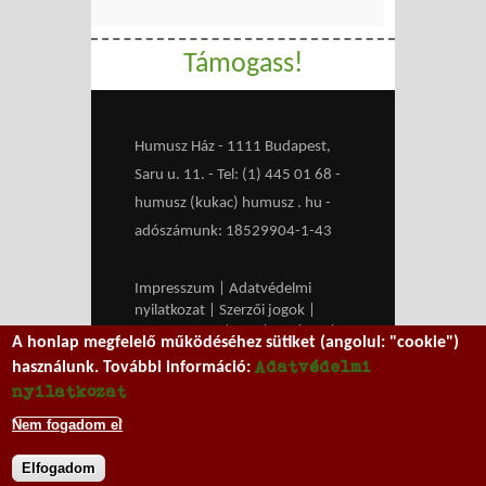
Támogass!
Humusz Ház - 1111 Budapest,
Saru u. 11. - Tel: (1) 445 01 68 -
humusz (kukac) humusz . hu -
adószámunk: 18529904-1-43
Impresszum
|
Adatvédelmi
nyilatkozat
|
Szerzői jogok
|
Médiaajánlat
|
RSS
|
HU
|
EN
|
A honlap megfelelő működéséhez sütiket (angolul: "cookie")
belépés
Adatvédelmi
használunk. További információ:
We work with
MXGuarddog
to
nyilatkozat
prevent spam.
Nem fogadom el
Elfogadom