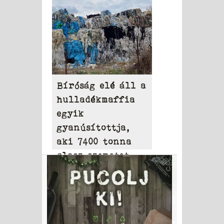
Bíróság elé áll a
hulladékmaffia
egyik
gyanúsítottja,
aki 7400 tonna
olasz szemetet
hordott Tamásiba