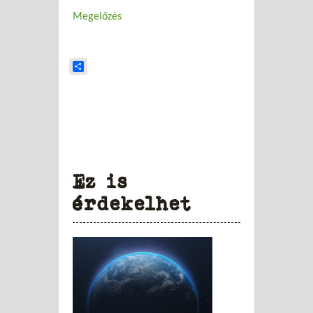
Megelőzés
Share
Ez is
érdekelhet