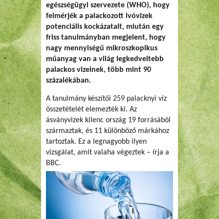
egészségügyi szervezete (WHO), hogy
felmérjék a palackozott ivóvizek
potenciális kockázatait, miután egy
friss tanulmányban megjelent, hogy
nagy mennyiségű mikroszkopikus
műanyag van a világ legkedveltebb
palackos vizeinek, több mint 90
százalékában.
A tanulmány készítői 259 palacknyi víz
összetételét elemezték ki. Az
ásványvizek kilenc ország 19 forrásából
származtak, és 11 különböző márkához
tartoztak. Ez a legnagyobb ilyen
vizsgálat, amit valaha végeztek – írja a
BBC.