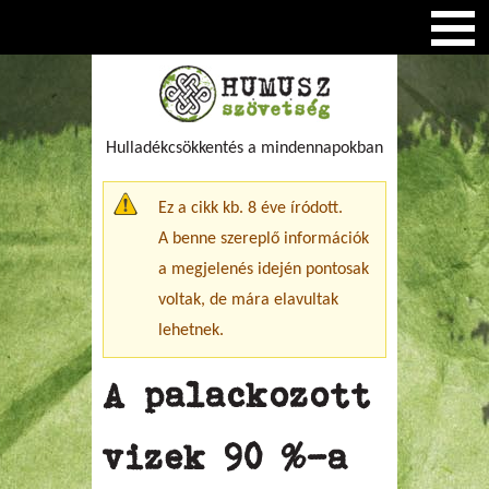
Hulladékcsökkentés a mindennapokban
Figyelmeztető üzenet
Ez a cikk kb. 8 éve íródott.
A benne szereplő információk
a megjelenés idején pontosak
voltak, de mára elavultak
lehetnek.
A palackozott
vizek 90 %-a