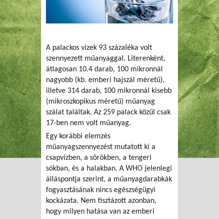
A palackos vizek 93 százaléka volt
szennyezett műanyaggal. Literenként,
átlagosan 10.4 darab, 100 mikronnál
nagyobb (kb. emberi hajszál méretű),
illetve 314 darab, 100 mikronnál kisebb
(mikroszkopikus méretű) műanyag
szálat találtak. Az 259 palack közül csak
17-ben nem volt műanyag.
Egy korábbi elemzés
műanyagszennyezést mutatott ki a
csapvízben, a sörökben, a tengeri
sókban, és a halakban. A WHO jelenlegi
álláspontja szerint, a műanyagdarabkák
fogyasztásának nincs egészségügyi
kockázata. Nem tisztázott azonban,
hogy milyen hatása van az emberi