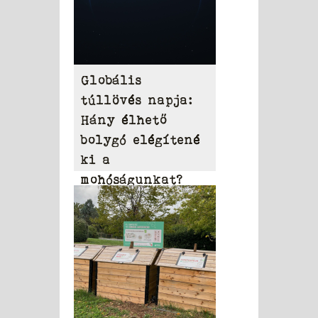
Globális
túllövés napja:
Hány élhető
bolygó elégítené
ki a
mohóságunkat?