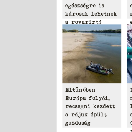
egészségre is
károsak lehetnek
a rovarirtó
szerek
Eltűnőben
Európa folyói,
recsegni kezdett
a rájuk épült
gazdaság