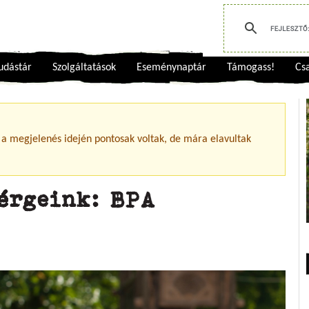
udástár
Szolgáltatások
Eseménynaptár
Támogass!
Csa
 a megjelenés idején pontosak voltak, de mára elavultak
érgeink: BPA