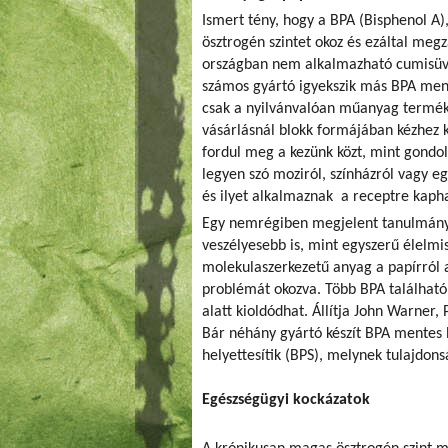
Ismert tény, hogy a BPA (Bisphenol A
ösztrogén szintet okoz és ezáltal meg
országban nem alkalmazható cumisüve
számos gyártó igyekszik más BPA me
csak a nyilvánvalóan műanyag termék
vásárlásnál blokk formájában kézhez 
fordul meg a kezünk közt, mint gondol
legyen szó moziról, színházról vagy 
és ilyet alkalmaznak a receptre kaph
Egy nemrégiben megjelent tanulmány 
veszélyesebb is, mint egyszerű élelmis
molekulaszerkezetű anyag a papírról 
problémát okozva. Több BPA találhat
alatt kioldódhat. Állítja John Warner
Bár néhány gyártó készít BPA mentes 
helyettesítik (BPS), melynek tulajdons
Egészségügyi kockázatok