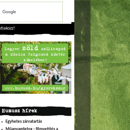
tlakozz!
Humusz hírek
Egyhetes zárvatartás
Műanyagdetox - filmvetítés a