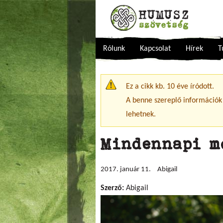
Rólunk
Kapcsolat
Hírek
T
Figyelmeztető üzenet
Ez a cikk kb. 10 éve íródott.
A benne szereplő információk
lehetnek.
Mindennapi m
2017. január 11.
Abigail
Szerző:
Abigail