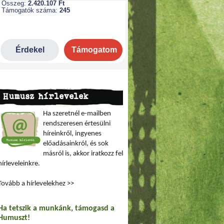
Humusz hírlevelek
Ha szeretnél e-mailben
rendszeresen értesülni
híreinkről, ingyenes
előadásainkról, és sok
másról is, akkor iratkozz fel
hírleveleinkre.
Tovább a hírlevelekhez >>
Ha tetszik a munkánk, támogasd a
Humuszt!