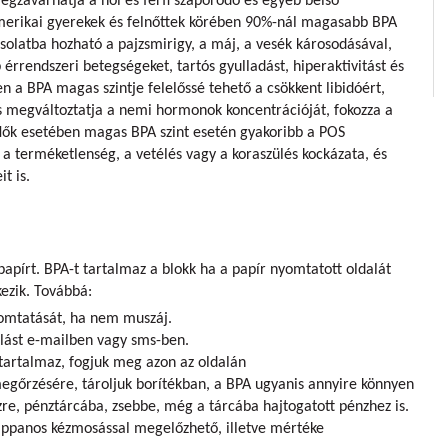
gzavarhatja a női és férfi szaporodó és egyéb belső
amerikai gyerekek és felnőttek körében 90%-nál magasabb BPA
solatba hozható a pajzsmirigy, a máj, a vesék károsodásával,
b érrendszeri betegségeket, tartós gyulladást, hiperaktivitást és
n a BPA magas szintje felelőssé tehető a csökkent libidóért,
 megváltoztatja a nemi hormonok koncentrációját, fokozza a
 Nők esetében magas BPA szint esetén gyakoribb a POS
a terméketlenség, a vetélés vagy a koraszülés kockázata, és
t is.
 papírt. BPA-t tartalmaz a blokk ha a papír nyomtatott oldalát
ezik. Továbbá:
yomtatását, ha nem muszáj.
olást e-mailben vagy sms-ben.
tartalmaz, fogjuk meg azon az oldalán
megőrzésére, tároljuk borítékban, a BPA ugyanis annyire könnyen
re, pénztárcába, zsebbe, még a tárcába hajtogatott pénzhez is.
zappanos kézmosással megelőzhető, illetve mértéke