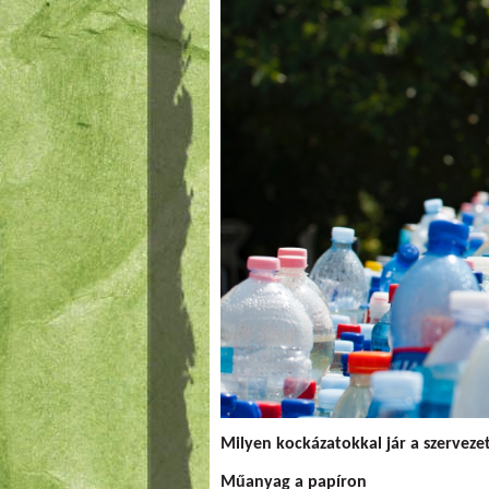
Milyen kockázatokkal jár a szerveze
Műanyag a papíron