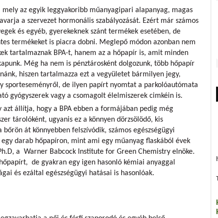
), mely az egyik leggyakoribb műanyagipari alapanyag, magas
zavarja a szervezet hormonális szabályozását. Ezért már számos
gek és egyéb, gyerekeknek szánt termékek esetében, de
ntes termékeket is piacra dobni. Meglepő módon azonban nem
ek tartalmaznak BPA-t, hanem az a hőpapír is, amit minden
kapunk. Még ha nem is pénztárosként dolgozunk, több hőpapír
nánk, hiszen tartalmazza ezt a vegyületet bármilyen jegy,
egy sporteseményről, de ilyen papírt nyomtat a parkolóautómata
ató gyógyszerek vagy a csomagolt élelmiszerek cimkéin is.
azt állítja, hogy a BPA ebben a formájában pedig még
zer tárolóként, ugyanis ez a könnyen dörzsölödő, kis
a bőrön át könnyebben felszívódik, számos egészségügyi
ó egy darab hőpapíron, mint ami egy műanyag flaskából évek
, Ph.D, a Warner Babcock Institute for Green Chemistry elnöke.
hőpapírt, de gyakran egy igen hasonló kémiai anyaggal
ágai és ezáltal egészségügyi hatásai is hasonlóak.