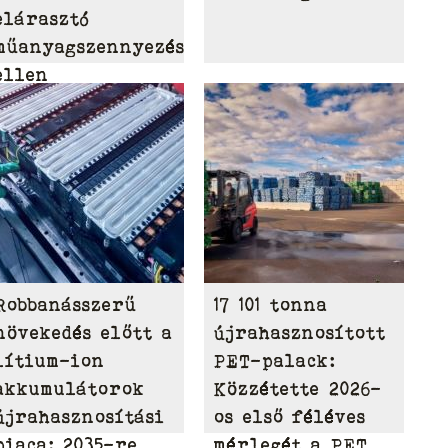
elárasztó
műanyagszennyezés
ellen
Robbanásszerű
17 101 tonna
növekedés előtt a
újrahasznosított
lítium-ion
PET-palack:
akkumulátorok
Közzétette 2026-
újrahasznosítási
os első féléves
piaca: 2035-re
mérlegét a PET