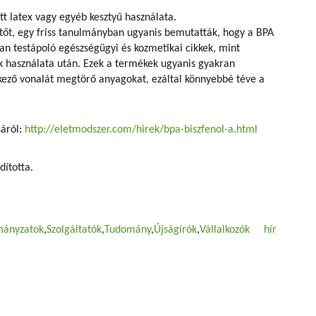
t latex vagy egyéb kesztyű használata.
ítőt, egy friss tanulmányban ugyanis bemutatták, hogy a BPA
an testápoló egészségügyi és kozmetikai cikkek, mint
ók használata után. Ezek a termékek ugyanis gyakran
ező vonalát megtörő anyagokat, ezáltal könnyebbé téve a
sáról:
http://eletmodszer.com/hirek/bpa-biszfenol-a.html
dította.
ányzatok
Szolgáltatók
Tudomány
Újságírók
Vállalkozók
hír