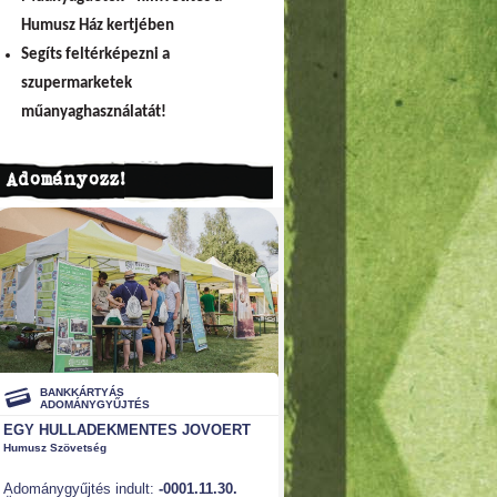
Humusz Ház kertjében
Segíts feltérképezni a
szupermarketek
műanyaghasználatát!
Adományozz!