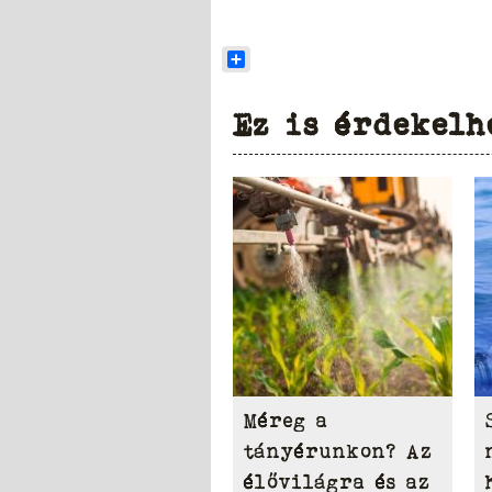
Share
Ez is érdekelh
Méreg a
tányérunkon? Az
élővilágra és az