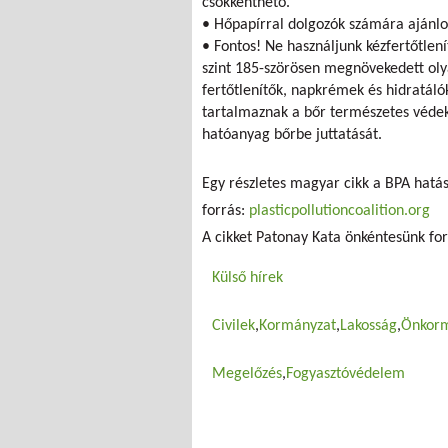
csökkenthető.
• Hőpapírral dolgozók számára ajánlot
• Fontos! Ne használjunk kézfertőtlen
szint 185-szörösen megnövekedett oly
fertőtlenítők, napkrémek és hidratál
tartalmaznak a bőr természetes védek
hatóanyag bőrbe juttatását.
Egy részletes magyar cikk a BPA hatá
forrás:
plasticpollutioncoalition.org
A cikket Patonay Kata önkéntesünk for
Külső hírek
Civilek
Kormányzat
Lakosság
Önkorm
Megelőzés
Fogyasztóvédelem