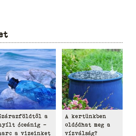
et
Szárazföldtől a
A kertünkben
nyílt óceánig –
oldódhat meg a
harc a vizeinket
vízválság?