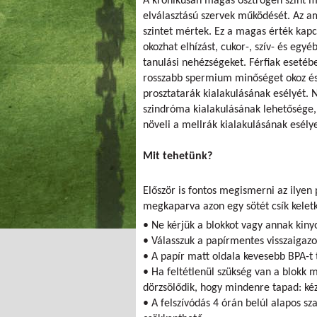
A krónikusan magas ösztrogén szint me
elválasztású szervek működését. Az 
szintet mértek. Ez a magas érték kapc
okozhat elhízást, cukor-, szív- és egyé
tanulási nehézségeket. Férfiak esetébe
rosszabb spermium minőséget okoz és
prosztatarák kialakulásának esélyét.
szindróma kialakulásának lehetősége, 
növeli a mellrák kialakulásának esélyei
Mit tehetünk?
Először is fontos megismerni az ilyen
megkaparva azon egy sötét csík keletk
• Ne kérjük a blokkot vagy annak kin
• Válasszuk a papírmentes visszaigaz
• A papír matt oldala kevesebb BPA-t 
• Ha feltétlenül szükség van a blokk 
dörzsölődik, hogy mindenre tapad: kéz
• A felszívódás 4 órán belúl alapos s