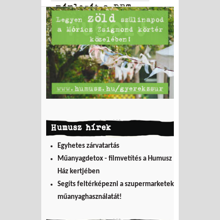
mérlegét a PET
to PET
Humusz hírek
Egyhetes zárvatartás
Műanyagdetox - filmvetítés a Humusz
Ház kertjében
Segíts feltérképezni a szupermarketek
műanyaghasználatát!