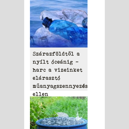
Szárazföldtől a
nyílt óceánig –
harc a vizeinket
elárasztó
műanyagszennyezés
ellen