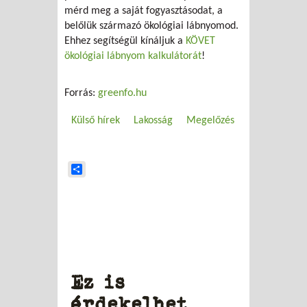
mérd meg a saját fogyasztásodat, a
belőlük származó ökológiai lábnyomod.
Ehhez segítségül kínáljuk a
KÖVET
ökológiai lábnyom kalkulátorát
!
Forrás:
greenfo.hu
Külső hírek
Lakosság
Megelőzés
Share
Ez is
érdekelhet