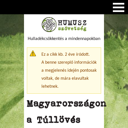
Hulladékcsökkentés a mindennapokban
Figyelmeztető üzenet
Ez a cikk kb. 2 éve íródott.
A benne szereplő információk
a megjelenés idején pontosak
voltak, de mára elavultak
lehetnek.
Magyarországon
a Túllövés