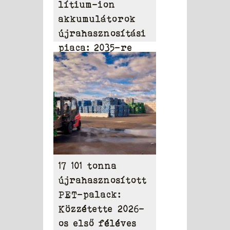
lítium-ion
akkumulátorok
újrahasznosítási
piaca: 2035-re
elérheti a 31,95
milliárd dollárt
17 101 tonna
újrahasznosított
PET-palack:
Közzétette 2026-
os első féléves