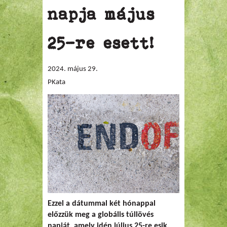
napja május
25-re esett!
2024. május 29.
PKata
Ezzel a dátummal két hónappal
előzzük meg a globális túllövés
napját, amely idén július 25-re esik.