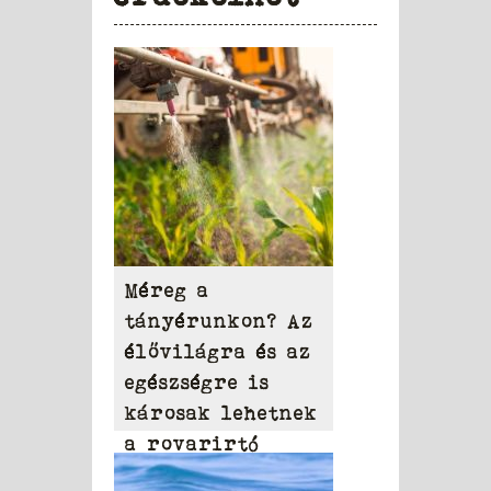
Méreg a
tányérunkon? Az
élővilágra és az
egészségre is
károsak lehetnek
a rovarirtó
szerek