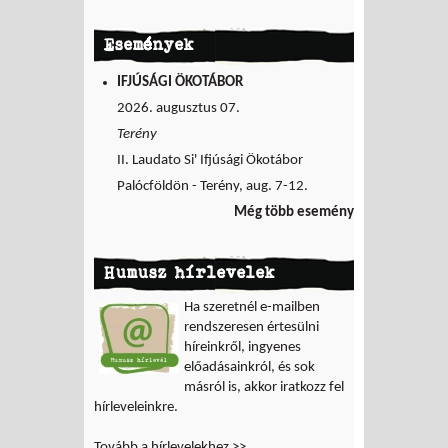
Események
IFJÚSÁGI ÖKOTÁBOR
2026. augusztus 07.
Terény
II. Laudato Si' Ifjúsági Ökotábor
Palócföldön - Terény, aug. 7-12.
Még több esemény
Humusz hírlevelek
Ha szeretnél e-mailben
rendszeresen értesülni
híreinkről, ingyenes
előadásainkról, és sok
másról is, akkor iratkozz fel
hírleveleinkre.
Tovább a hírlevelekhez >>