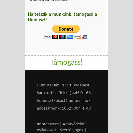
Ha tetszik a munkánk, támogasd a
Humuszt!
Támogass!
Humusz Ház - 1111 Budapest,
Saru u. 11. - Tel: (1) 445 01 68 -
humusz (kukac) humusz . hu -
adószámunk: 18529904-1-43
Impresszum
|
Adatvédelmi
nyilatkozat
|
Szerzői jogok
|