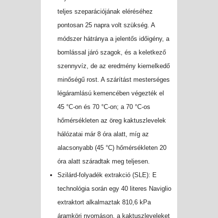
teljes szeparációjának eléréséhez
pontosan 25 napra volt szükség. A
módszer hátránya a jelentős időigény, a
bomlással járó szagok, és a keletkező
szennyvíz, de az eredmény kiemelkedő
minőségű rost. A szárítást mesterséges
légáramlású kemencében végezték el
45 °C-on és 70 °C-on; a 70 °C-os
hőmérsékleten az öreg
kaktuszlevelek
hálózatai már 8 óra alatt, míg az
alacsonyabb (45 °C) hőmérsékleten 20
óra alatt száradtak meg teljesen.
Szilárd-folyadék extrakció (SLE): E
technológia során egy 40 literes Naviglio
extraktort alkalmaztak 810,6 kPa
áramköri nyomáson, a
kaktuszleveleket