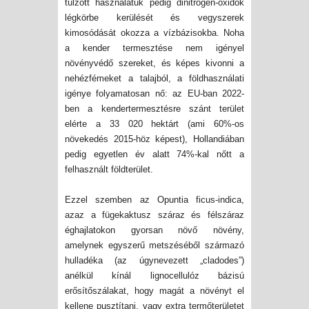
túlzott használatuk pedig dinitrogén-oxidok
légkörbe kerülését és vegyszerek
kimosódását okozza a vízbázisokba. Noha
a kender termesztése nem igényel
növényvédő szereket, és képes kivonni a
nehézfémeket a talajból, a földhasználati
igénye folyamatosan nő: az EU-ban 2022-
ben a
kendertermesztésre
szánt terület
elérte a 33 020 hektárt (ami 60%-os
növekedés 2015-höz képest), Hollandiában
pedig egyetlen év alatt 74%-kal nőtt a
felhasznált földterület.
Ezzel szemben az Opuntia ficus-indica,
azaz a fügekaktusz száraz és félszáraz
éghajlatokon gyorsan növő növény,
amelynek egyszerű metszéséből származó
hulladéka (az úgynevezett „cladodes”)
anélkül kínál lignocellulóz bázisú
erősítőszálakat
, hogy magát a növényt el
kellene pusztítani, vagy extra termőterületet