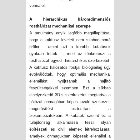
vonna el.
A hierarchikus háromdimenziós
rosthálózat mechanikai szerepe
A tanulmány egyik legfőbb megállapítása,
hogy a kaktusz leveleit nem szabad porrá
őrölni – amint azt a korábbi kutatások
gyakran tették –, mert ez tönkreteszi a
rosthálózat egyedi, hierarchikus szerkezetét.
A kaktusz hálózatos rostjai biológiailag úgy
evolválódtak
, hogy optimális mechanikai
ellenállást nyújtsanak a hajlító
feszültségekkel szemben. Ezt a síkban
elhelyezkedő 3D-s szerkezetet megtartva a
hálózat önmagában képes kiváló szerkezeti
megerősítést biztosítani a
biokompozitokban
. A kutatók szerint ez a
tulajdonság alkalmassá teszi olyan
építészeti és civil elemek létrehozására,
amelyek önmagukban képesek ellenállni a