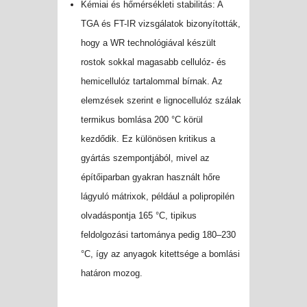
Kémiai és hőmérsékleti stabilitás: A
TGA és FT-IR vizsgálatok bizonyították,
hogy a WR technológiával készült
rostok sokkal magasabb cellulóz- és
hemicellulóz tartalommal bírnak. Az
elemzések szerint e lignocellulóz szálak
termikus bomlása 200 °C körül
kezdődik. Ez különösen kritikus a
gyártás szempontjából, mivel az
építőiparban gyakran használt hőre
lágyuló mátrixok, például a polipropilén
olvadáspontja 165 °C, tipikus
feldolgozási tartománya pedig 180–230
°C, így az anyagok kitettsége a bomlási
határon mozog.