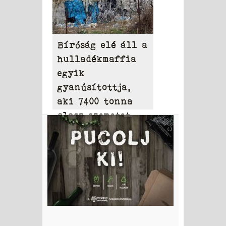
Bíróság elé áll a
hulladékmaffia
egyik
gyanúsítottja,
aki 7400 tonna
olasz szemetet
hordott Tamásiba