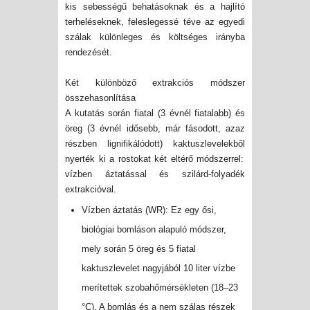
kis sebességű behatásoknak és a hajlító
terheléseknek
, feleslegessé téve az egyedi
szálak különleges és költséges irányba
rendezését.
Két különböző extrakciós módszer
összehasonlítása
A kutatás során fiatal (3 évnél fiatalabb) és
öreg (3 évnél idősebb, már fásodott, azaz
részben lignifikálódott)
kaktuszlevelekből
nyerték ki a rostokat két eltérő módszerrel:
vízben áztatással és szilárd-folyadék
extrakcióval.
Vízben áztatás (WR): Ez egy ősi,
biológiai bomláson alapuló módszer,
mely során 5 öreg és 5 fiatal
kaktuszlevelet
nagyjából 10 liter vízbe
merítettek szobahőmérsékleten (18–23
°C). A bomlás és a nem szálas részek