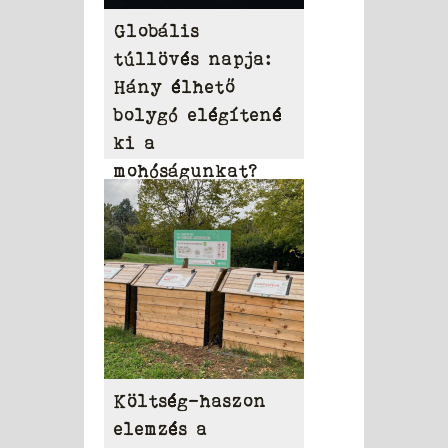
Globális
túllövés napja:
Hány élhető
bolygó elégítené
ki a
mohóságunkat?
Költség-haszon
elemzés a