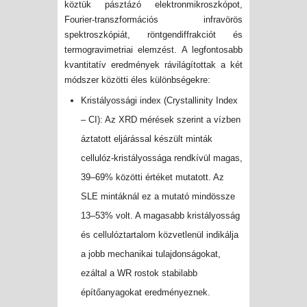
köztük pásztázó elektronmikroszkópot,
Fourier-transzformációs infravörös
spektroszkópiát, röntgendiffrakciót és
termogravimetriai elemzést. A legfontosabb
kvantitatív eredmények rávilágítottak a két
módszer közötti éles különbségekre:
Kristályossági index (Crystallinity Index
– CI): Az XRD mérések szerint a vízben
áztatott eljárással készült minták
cellulóz-kristályossága rendkívül magas,
39–69% közötti értéket mutatott. Az
SLE mintáknál ez a mutató mindössze
13–53% volt. A magasabb kristályosság
és cellulóztartalom közvetlenül
indikálja
a jobb mechanikai tulajdonságokat,
ezáltal a WR rostok stabilabb
építőanyagokat eredményeznek.