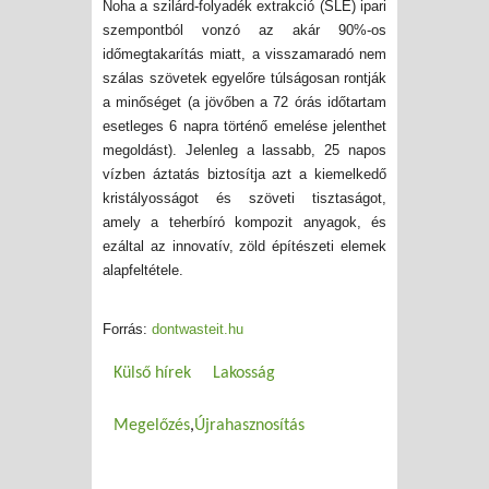
Noha a szilárd-folyadék extrakció (SLE) ipari
szempontból vonzó az akár 90%-os
időmegtakarítás miatt, a visszamaradó nem
szálas szövetek egyelőre túlságosan rontják
a minőséget (a jövőben a 72 órás időtartam
esetleges 6 napra történő emelése jelenthet
megoldást). Jelenleg a lassabb, 25 napos
vízben áztatás biztosítja azt a kiemelkedő
kristályosságot és szöveti tisztaságot,
amely a teherbíró kompozit anyagok, és
ezáltal az innovatív, zöld építészeti elemek
alapfeltétele.
Forrás:
dontwasteit.hu
Külső hírek
Lakosság
Megelőzés
Újrahasznosítás