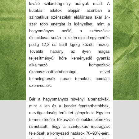
kiváló szilárdság-súly
arányuk
miatt. A
kutatási adatok alapján azonban a
szintetikus szénszálak előállítása akár 14-
szer több energiát is igényelhet, mint a
hagyományos acélé, a szénszálak
életciklusa során a szén-dioxid-egyenérték
pedig 12,2 és 55,8 kg/kg között mozog.
További hátrány az ilyen magas
teljesítményű, hőre keményedő gyantát
alkalmazó kompozitok
újrahasznosíthatatlansága, mivel
felmelegítésük során termikus bomlást
szenvednek.
Bár a hagyományos növényi alternatívák,
mint a len és a kender
fenntarthatóbbak
,
mezőgazdasági területet igényelnek. Egy len
termesztésére fókuszáló életciklus-elemzés
rámutatott, hogy a szintetikus műtrágyák
felelősek a környezeti hatások 70–90%-áért,