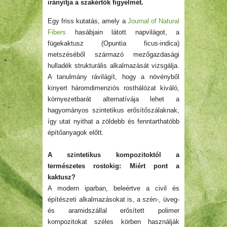
irányítja a szakértők figyelmét.
Egy friss kutatás, amely a
Journal of Natural
Fibers
hasábjain látott napvilágot, a
fügekaktusz (Opuntia ficus-indica)
metszéséből származó mezőgazdasági
hulladék strukturális alkalmazását vizsgálja.
A tanulmány rávilágít, hogy a növényből
kinyert háromdimenziós rosthálózat kiváló,
környezetbarát alternatívája lehet a
hagyományos szintetikus
erősítőszálaknak
,
így utat nyithat a zöldebb és fenntarthatóbb
építőanyagok előtt.
A szintetikus
kompozitoktól
a
természetes
rostokig
: Miért pont a
kaktusz?
A modern iparban, beleértve a civil és
építészeti alkalmazásokat is, a szén-, üveg-
és aramidszállal erősített polimer
kompozitokat széles körben használják