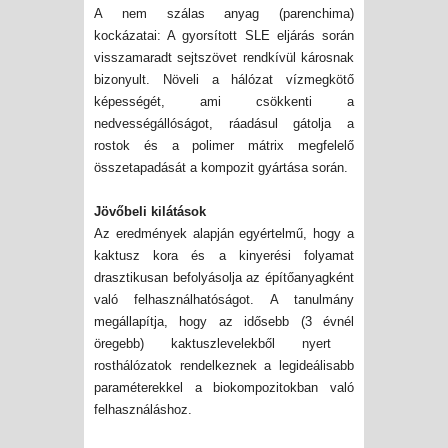
A nem szálas anyag (parenchima)
kockázatai: A gyorsított SLE eljárás során
visszamaradt sejtszövet rendkívül károsnak
bizonyult. Növeli a hálózat vízmegkötő
képességét, ami csökkenti a
nedvességállóságot, ráadásul gátolja a
rostok és a polimer mátrix megfelelő
összetapadását a kompozit gyártása során.
Jövőbeli kilátások
Az eredmények alapján egyértelmű, hogy a
kaktusz kora és a kinyerési folyamat
drasztikusan befolyásolja az építőanyagként
való felhasználhatóságot. A tanulmány
megállapítja, hogy az idősebb (3
évnél
öregebb) kaktuszlevelekből nyert
rosthálózatok rendelkeznek a legideálisabb
paraméterekkel a biokompozitokban való
felhasználáshoz.