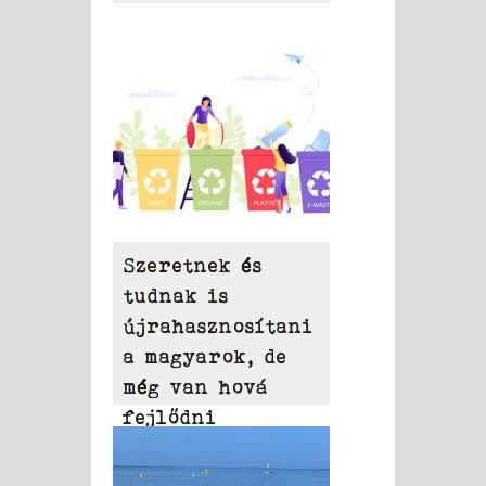
Szeretnek és
tudnak is
újrahasznosítani
a magyarok, de
még van hová
fejlődni