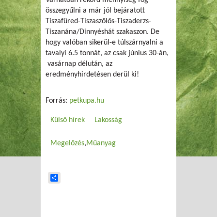
Várhatóan rekord mennyiség fog
összegyűlni a már jól bejáratott
Tiszafüred-Tiszaszőlős-Tiszaderzs-
Tiszanána/Dinnyéshát szakaszon. De
hogy valóban sikerül-e túlszárnyalni a
tavalyi 6.5 tonnát, az csak június 30-án,
vasárnap délután, az
eredményhirdetésen derül ki!
Forrás:
petkupa.hu
Külső hírek
Lakosság
Megelőzés
Műanyag
Share