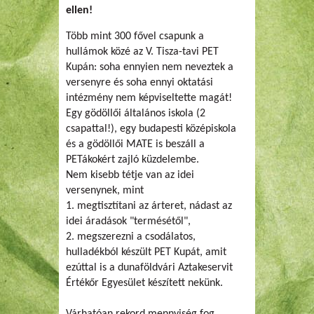
ellen!
Több mint 300 fővel csapunk a
hullámok közé az V. Tisza-tavi PET
Kupán: soha ennyien nem neveztek a
versenyre és soha ennyi oktatási
intézmény nem képviseltette magát!
Egy gödöllői általános iskola (2
csapattal!), egy budapesti középiskola
és a gödöllői MATE is beszáll a
PETákokért zajló küzdelembe.
Nem kisebb tétje van az idei
versenynek, mint
1. megtisztítani az árteret, nádast az
idei áradások "termésétől",
2. megszerezni a csodálatos,
hulladékból készült PET Kupát, amit
ezúttal is a dunaföldvári Aztakeservit
Értékőr Egyesület készített nekünk.