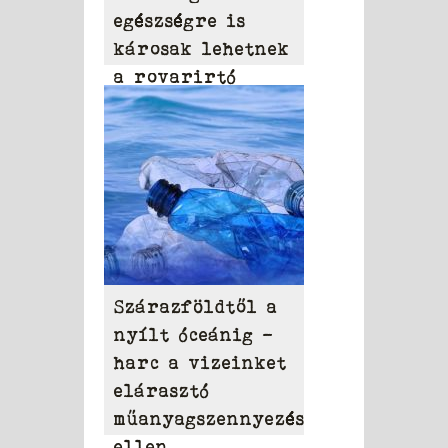
egészségre is
károsak lehetnek
a rovarirtó
szerek
Szárazföldtől a
nyílt óceánig –
harc a vizeinket
elárasztó
műanyagszennyezés
ellen