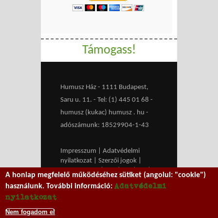
Támogass!
Humusz Ház - 1111 Budapest,
Saru u. 11. - Tel: (1) 445 01 68 -
humusz (kukac) humusz . hu -
adószámunk: 18529904-1-43
Impresszum
|
Adatvédelmi
nyilatkozat
|
Szerzői jogok
|
Médiaajánlat
|
RSS
|
HU
|
EN
|
A honlap megfelelő működéséhez sütiket (angolul: "cookie")
belépés
Adatvédelmi
használunk. További információ:
We work with
MXGuarddog
to
nyilatkozat
prevent spam.
Nem fogadom el