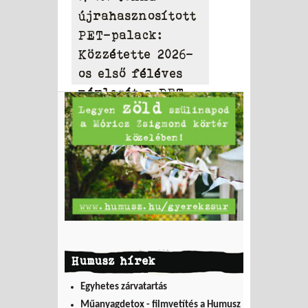
újrahasznosított
PET-palack:
Közzétette 2026-
os első féléves
mérlegét a PET
to PET
Humusz hírek
Egyhetes zárvatartás
Műanyagdetox - filmvetítés a Humusz