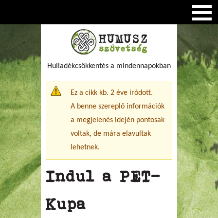
Hulladékcsökkentés a mindennapokban
Figyelmeztető üzenet
Ez a cikk kb. 2 éve íródott.
A benne szereplő információk
a megjelenés idején pontosak
voltak, de mára elavultak
lehetnek.
Indul a PET-
Kupa