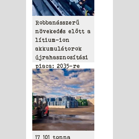
Robbanásszerű
növekedés előtt a
lítium-ion
akkumulátorok
újrahasznosítási
piaca: 2035-re
elérheti a 31,95
milliárd dollárt
17 101 tonna