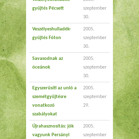
gyűjtés Pécsett
szeptember
30.
Veszélyeshulladék-
2005.
gyűjtés Fóton
szeptember
30.
Savasodnak az
2005.
óceánok
szeptember
30.
Egyszerűsíti az unió a
2005.
szemétgyűjtésre
szeptember
vonatkozó
29.
szabályokat
Újrahasznosítás: jók
2005.
vagyunk Persányi
szeptember