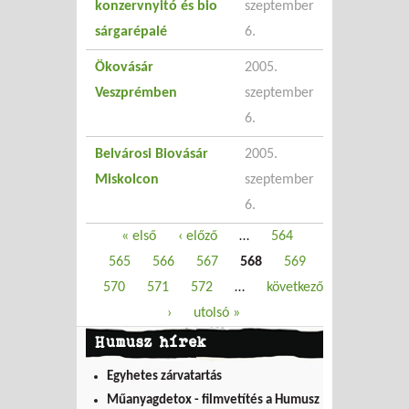
konzervnyitó és bio
szeptember
sárgarépalé
6.
Ökovásár
2005.
Veszprémben
szeptember
6.
Belvárosi Biovásár
2005.
Miskolcon
szeptember
6.
Oldalak
« első
‹ előző
…
564
565
566
567
568
569
570
571
572
…
következő
›
utolsó »
Humusz hírek
Egyhetes zárvatartás
Műanyagdetox - filmvetítés a Humusz