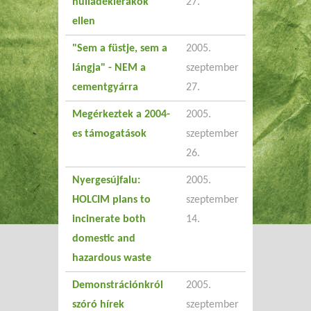
hulladéklerakók
27.
ellen
"Sem a füstje, sem a
2005.
lángja" - NEM a
szeptember
cementgyárra
27.
Megérkeztek a 2004-
2005.
es támogatások
szeptember
26.
Nyergesújfalu:
2005.
HOLCIM plans to
szeptember
incinerate both
14.
domestic and
hazardous waste
Demonstrációnkról
2005.
szóró hírek
szeptember