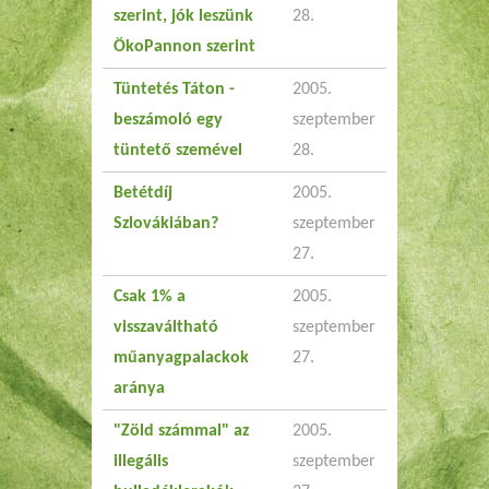
szerint, jók leszünk
28.
ÖkoPannon szerint
Tüntetés Táton -
2005.
beszámoló egy
szeptember
tüntető szemével
28.
Betétdíj
2005.
Szlovákiában?
szeptember
27.
Csak 1% a
2005.
visszaváltható
szeptember
műanyagpalackok
27.
aránya
"Zöld számmal" az
2005.
illegális
szeptember