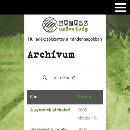
Hulladékcsökkentés a mindennapokban
Archívum
Cím
Dátum
A gyermekjátékokról
2005.
október 3.
Veszélyeshulladék-
2005.