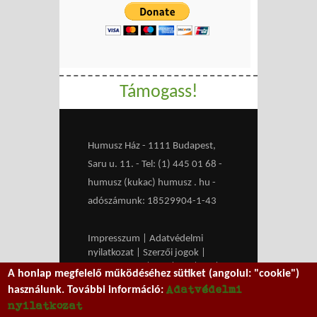
Támogass!
Humusz Ház - 1111 Budapest,
Saru u. 11. - Tel: (1) 445 01 68 -
humusz (kukac) humusz . hu -
adószámunk: 18529904-1-43
Impresszum
|
Adatvédelmi
nyilatkozat
|
Szerzői jogok
|
Médiaajánlat
|
RSS
|
HU
|
EN
|
A honlap megfelelő működéséhez sütiket (angolul: "cookie")
belépés
Adatvédelmi
használunk. További információ:
We work with
MXGuarddog
to
nyilatkozat
prevent spam.