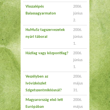
Visszalépés
2006.
Balassagyarmaton
június
2.
HuMuSz tagszervezetek
2006.
nyári táborai
június
1.
Házilag vagy központilag?
2006.
június
1.
Veszélyben az
2006.
ivóvízkészlet
május
Szigetszentmiklósnál?
31.
Magyarország első lett
2006.
Európában
május