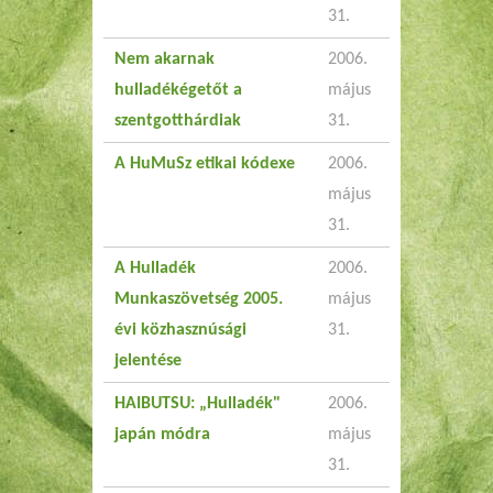
31.
Nem akarnak
2006.
hulladékégetőt a
május
szentgotthárdiak
31.
A HuMuSz etikai kódexe
2006.
május
31.
A Hulladék
2006.
Munkaszövetség 2005.
május
évi közhasznúsági
31.
jelentése
HAIBUTSU: „Hulladék"
2006.
japán módra
május
31.