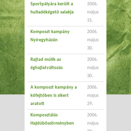
Sportpályára került a
2006.
hulladékégető salakja
május
31.
Komposzt kampány
2006.
Nyíregyházán
május
30.
Rajtad múlik az
2006.
éghajlatváltozás
május
30.
A komposzt kampány a
2006.
kőfejtőben is sikert
május
aratott
29.
Komposztálás
2006.
Hajdúböszörményben
május