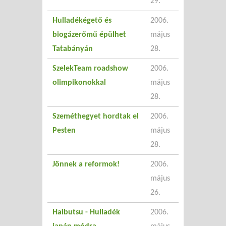
29.
Hulladékégető és
2006.
biogázerőmű épülhet
május
Tatabányán
28.
SzelekTeam roadshow
2006.
olimpikonokkal
május
28.
Szeméthegyet hordtak el
2006.
Pesten
május
28.
Jönnek a reformok!
2006.
május
26.
Haibutsu - Hulladék
2006.