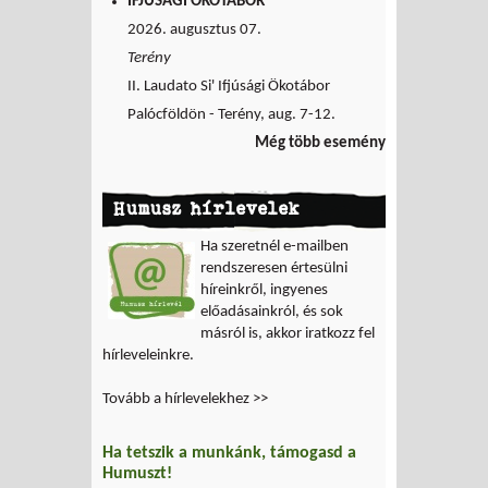
IFJÚSÁGI ÖKOTÁBOR
2026. augusztus 07.
Terény
II. Laudato Si' Ifjúsági Ökotábor
Palócföldön - Terény, aug. 7-12.
Még több esemény
Humusz hírlevelek
Ha szeretnél e-mailben
rendszeresen értesülni
híreinkről, ingyenes
előadásainkról, és sok
másról is, akkor iratkozz fel
hírleveleinkre.
Tovább a hírlevelekhez >>
Ha tetszik a munkánk, támogasd a
Humuszt!