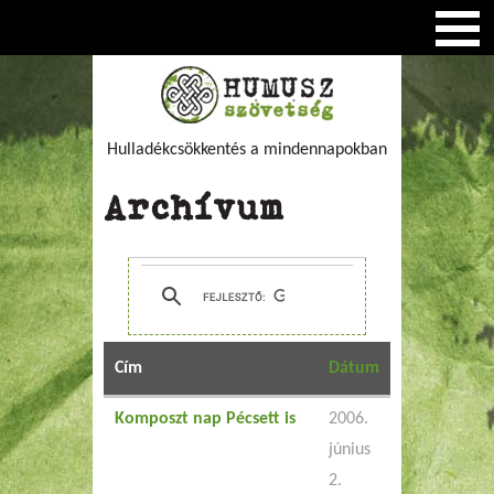
Hulladékcsökkentés a mindennapokban
Archívum
Cím
Dátum
Komposzt nap Pécsett is
2006.
június
2.