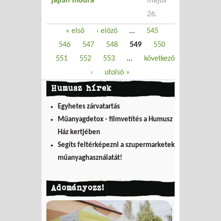
japán módra
május
26.
Oldalak
« első
‹ előző
…
545
546
547
548
549
550
551
552
553
…
következő
›
utolsó »
Humusz hírek
Egyhetes zárvatartás
Műanyagdetox - filmvetítés a Humusz
Ház kertjében
Segíts feltérképezni a szupermarketek
műanyaghasználatát!
Adományozz!