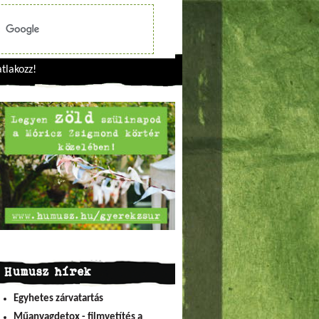
tlakozz!
Humusz hírek
Egyhetes zárvatartás
Műanyagdetox - filmvetítés a