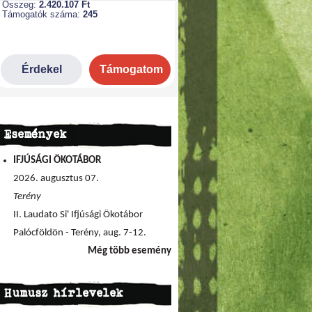
Események
IFJÚSÁGI ÖKOTÁBOR
2026. augusztus 07.
Terény
II. Laudato Si' Ifjúsági Ökotábor
Palócföldön - Terény, aug. 7-12.
Még több esemény
Humusz hírlevelek