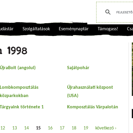
udástár
Szolgáltatások
Eseménynaptár
Támogass!
Csa
 1998
ÚjraBolt (angolul)
Sajátpohár
Lombkomposztálás
Újrahasználati központ
közparkokban
(USA)
Tárgyaink története 1
Komposztálás Várpalotán
12
13
14
15
16
17
18
19
következő ›