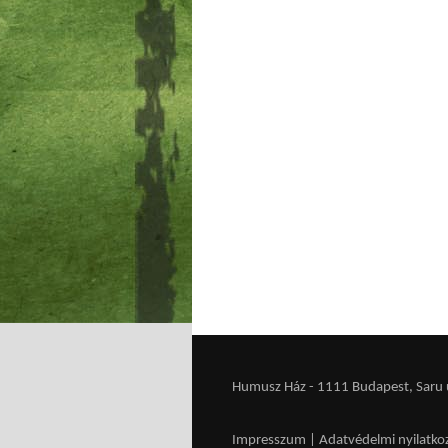
Humusz Ház - 1111 Budapest, Saru u.
Impresszum
|
Adatvédelmi nyilatko