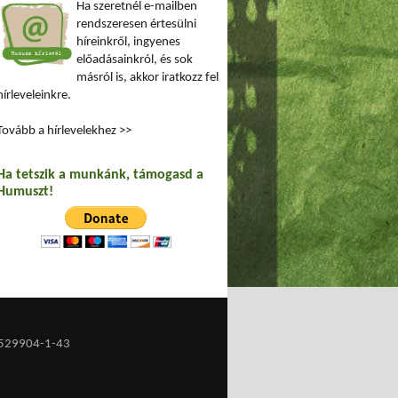
Ha szeretnél e-mailben
rendszeresen értesülni
híreinkről, ingyenes
előadásainkról, és sok
másról is, akkor iratkozz fel
hírleveleinkre.
Tovább a hírlevelekhez >>
Ha tetszik a munkánk, támogasd a
Humuszt!
529904-1-43