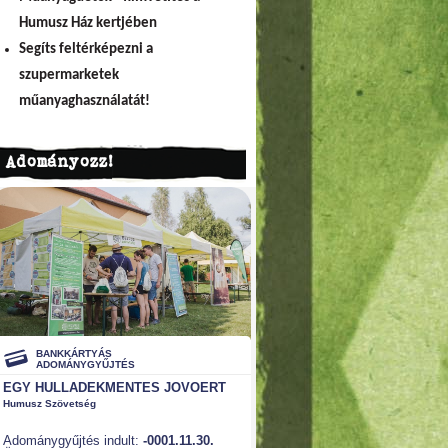
Humusz Ház kertjében
Segíts feltérképezni a
szupermarketek
műanyaghasználatát!
Adományozz!