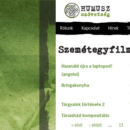
Rólunk
Kapcsolat
Hírek
T
Szemétegyfilm
Használd újra a laptopod!
(angolul)
Bringakonyha
Tárgyaink története 2
Társasházi komposztálás
Oldalak
« első
‹ előző
…
11