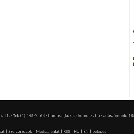
 11. - Tel: (1) 445 01 68 - humusz (kukac) humusz . hu -
adószámunk: 18
zat
|
Szerzői jogok
|
Médiaajánlat
|
RSS
|
HU
|
EN
|
belépés