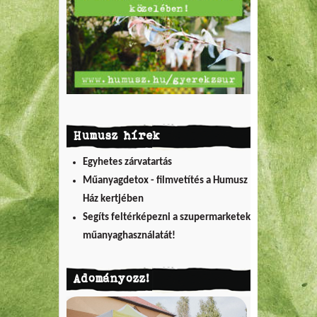
Humusz hírek
Egyhetes zárvatartás
Műanyagdetox - filmvetítés a Humusz
Ház kertjében
Segíts feltérképezni a szupermarketek
műanyaghasználatát!
Adományozz!