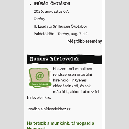
IFJÚSÁGI ÖKOTÁBOR
2026. augusztus 07.
Terény
II. Laudato Si' Ifjúsági Ökotábor
Palócföldön - Terény, aug. 7-12.
Még több esemény
Humusz hírlevelek
Ha szeretnél e-mailben
rendszeresen értesülni
híreinkről, ingyenes
előadásainkról, és sok
másról is, akkor iratkozz fel
hírleveleinkre.
Tovább a hírlevelekhez >>
Ha tetszik a munkánk, támogasd a