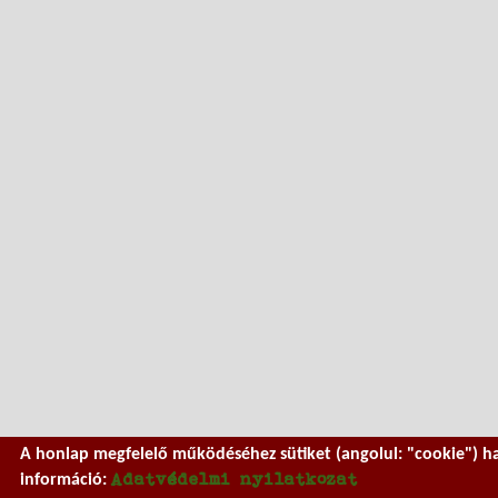
A honlap megfelelő működéséhez sütiket (angolul: "cookie") h
Adatvédelmi nyilatkozat
információ: