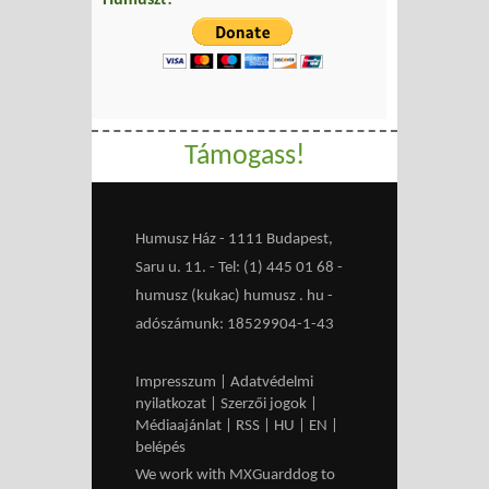
Humuszt!
Támogass!
Humusz Ház - 1111 Budapest,
Saru u. 11. - Tel: (1) 445 01 68 -
humusz (kukac) humusz . hu -
adószámunk: 18529904-1-43
Impresszum
|
Adatvédelmi
nyilatkozat
|
Szerzői jogok
|
Médiaajánlat
|
RSS
|
HU
|
EN
|
belépés
We work with
MXGuarddog
to