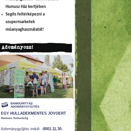
Humusz Ház kertjében
Segíts feltérképezni a
szupermarketek
műanyaghasználatát!
Adományozz!