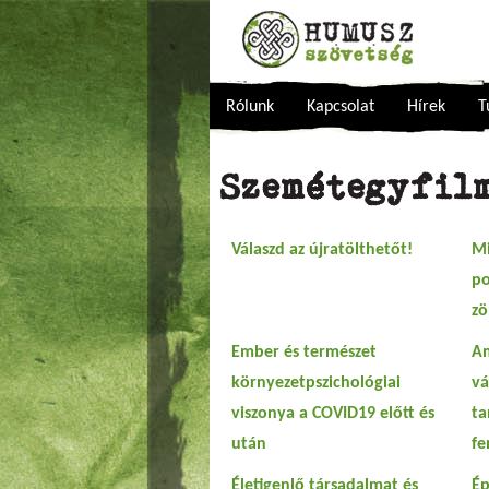
Rólunk
Kapcsolat
Hírek
T
Szemétegyfilm
Válaszd az újratölthetőt!
Mi
po
zö
Ember és természet
Am
környezetpszichológiai
vá
viszonya a COVID19 előtt és
ta
után
fe
Életigenlő társadalmat és
Ép