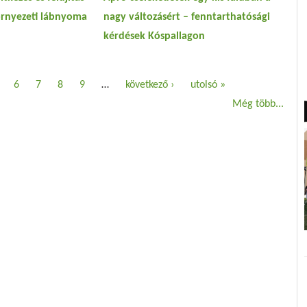
rnyezeti lábnyoma
nagy változásért – fenntarthatósági
kérdések Kóspallagon
6
7
8
9
…
következő ›
utolsó »
Még több...