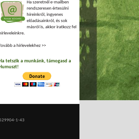
Ha szeretnél e-mailben
rendszeresen értesülni
híreinkről, ingyenes
előadásainkról, és sok
másról is, akkor iratkozz fel
hírleveleinkre.
Tovább a hírlevelekhez >>
Ha tetszik a munkánk, támogasd a
Humuszt!
529904-1-43