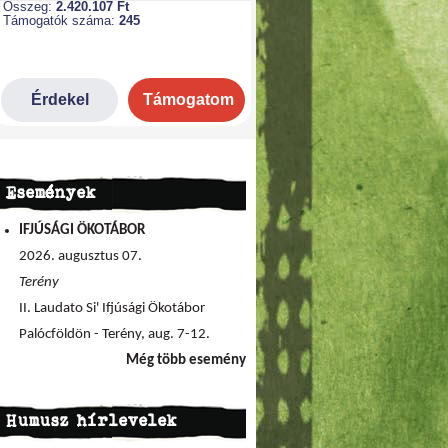
Események
IFJÚSÁGI ÖKOTÁBOR
2026. augusztus 07.
Terény
II. Laudato Si' Ifjúsági Ökotábor
Palócföldön - Terény, aug. 7-12.
Még több esemény
Humusz hírlevelek