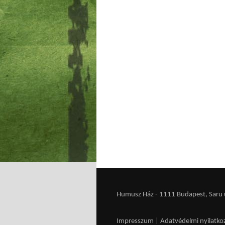
Humusz Ház - 1111 Budapest, Saru u.
Impresszum
|
Adatvédelmi nyilatko