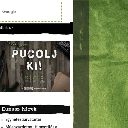
tlakozz!
Humusz hírek
Egyhetes zárvatartás
Műanyagdetox - filmvetítés a