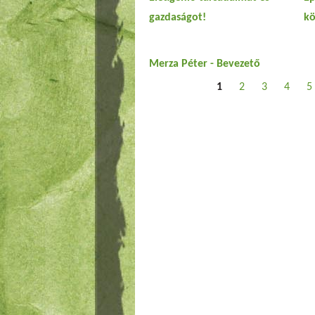
gazdaságot!
kö
Merza Péter - Bevezető
Oldalak
1
2
3
4
5