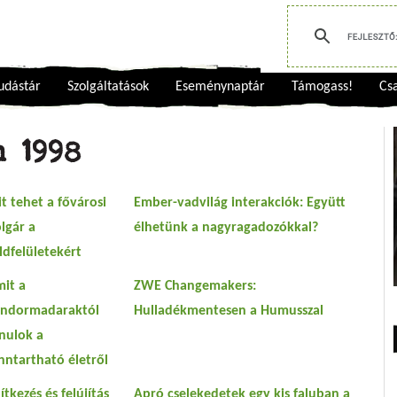
udástár
Szolgáltatások
Eseménynaptár
Támogass!
Csa
 1998
t tehet a fővárosi
Ember-vadvilág interakciók: Együtt
lgár a
élhetünk a nagyragadozókkal?
ldfelületekért
it a
ZWE Changemakers:
ndormadaraktól
Hulladékmentesen a Humusszal
nulok a
nntartható életről
ítkezés és felújítás
Apró cselekedetek egy kis faluban a