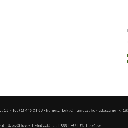
 11. - Tel: (1) 445 01 68 - humusz (kukac) humusz . hu -
adószámunk: 18
zat
|
Szerzői jogok
|
Médiaajánlat
|
RSS
|
HU
|
EN
|
belépés