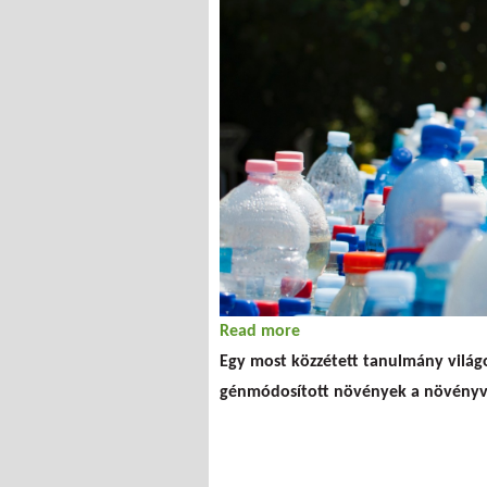
Read more
about Drámai mértékben 
Egy most közzétett tanulmány világos
génmódosított növények a növényvé