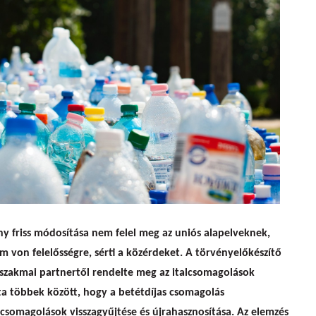
apuk - A HuMuSz a köztársasági elnökhöz fordul
y friss módosítása nem felel meg az uniós alapelveknek,
m von felelősségre, sérti a közérdeket. A törvényelőkészítő
zakmai partnertől rendelte meg az italcsomagolások
ta többek között, hogy a betétdíjas csomagolás
csomagolások visszagyűjtése és újrahasznosítása. Az elemzés