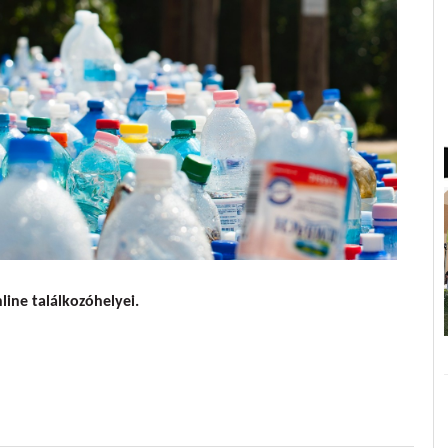
sségek - Csatlakozz!
ine találkozóhelyei.