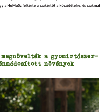
gy a HuMuSz felkérte a szakértőt a közzétételre, és szakmai
 megnövelték a gyomirtószer-
énmódosított növények