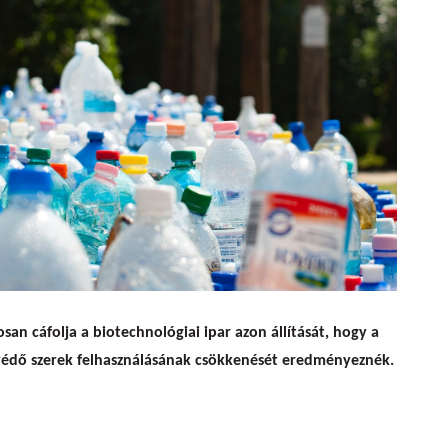
megnövelték a gyomirtószer-felhasználást a génmódosított növ
an cáfolja a biotechnológiai ipar azon állítását, hogy a
dő szerek felhasználásának csökkenését eredményeznék.