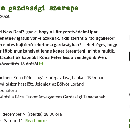
m gazdasági szerepe
20:30
ld New Deal? Igaz-e, hogy a környezetvédelmi ipar
ehetne? Igazuk van-e azoknak, akik szerint a "zöldgalléros"
remtés hajtóerő lehetne a gazdaságban? Lehetséges, hogy
r több munkahelyet lenne képes teremteni, mint a multik,
tásokat ők kapnák?
Róna Péter
lesz a vendégünk 9-én.
közvetítés 18 órától
itt
.
rtner:
Róna Péter jogász. közgazdász, bankár. 1956-ban
váltáskor hazajött. Jelenleg az Eötvös Loránd
szenátora
 továbbá a Pécsi Tudományegyetem Gazdasági Tanácsának
 december 9. (szerda) 18.00 óra
t Saru u. 11.
Read more
about A környezetvédelem gazdasági szer