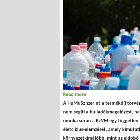
Read more
about Szélesre tárt kisk
A HuMuSz szerint a termékdíj törvén
nem segíti a hulladékmegelőzést, ne
munka során a KvVM egy független s
életciklus-elemzését, amely kimutat
környezetkímélőbb, mint az eldobó 