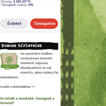
Humusz hírlevelek
Ha szeretnél e-mailben
rendszeresen értesülni
híreinkről, ingyenes
előadásainkról, és sok
másról is, akkor iratkozz fel
hírleveleinkre.
Tovább a hírlevelekhez >>
Ha tetszik a munkánk, támogasd a
epe
Humuszt!