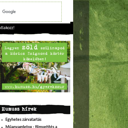
tlakozz!
Humusz hírek
Egyhetes zárvatartás
Műanyagdetox - filmvetítés a