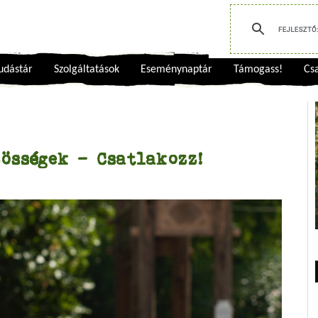
udástár
Szolgáltatások
Eseménynaptár
Támogass!
Csa
össégek - Csatlakozz!