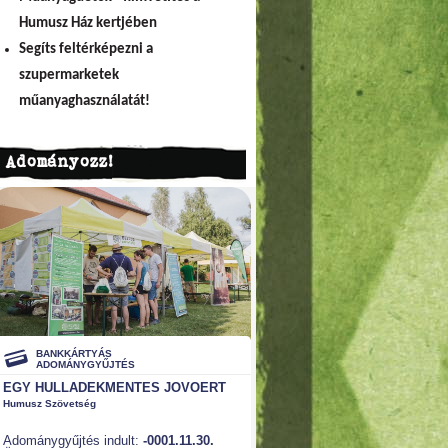
Humusz Ház kertjében
Segíts feltérképezni a
szupermarketek
műanyaghasználatát!
Adományozz!