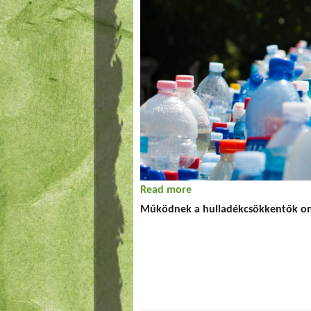
Read more
about HuMuSz online közö
Működnek a hulladékcsökkentők onl