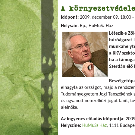
A környezetvédele
Időpont:
2009. december 09.
18:00
-
Helyszín:
Bp., HuMuSz Ház
Létezik-e Zö
húzóágazat l
munkahelyte
a KKV szekto
ha a támoga
Szerdán élő 
Beszélgetőpa
elhagyta az országot, majd a rendszer
Tudományegyetem Jogi Tanszékének 
és ugyanott nemzetközi jogot tanít,
alelnöke.
Az ingyenes előadás időpontja:
2009.
Helyszíne:
HuMuSz Ház
, 1111 Budapes