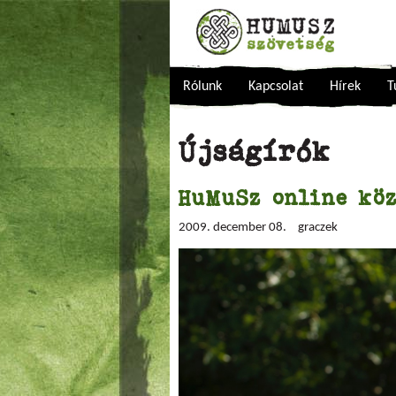
Rólunk
Kapcsolat
Hírek
T
Újságírók
HuMuSz online köz
2009. december 08.
graczek