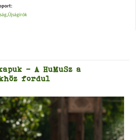
oport:
ság
Újságírók
kapuk - A HuMuSz a
ökhöz fordul