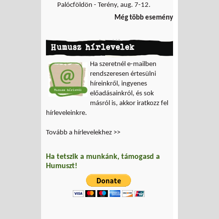
Palócföldön - Terény, aug. 7-12.
Még több esemény
Humusz hírlevelek
Ha szeretnél e-mailben
rendszeresen értesülni
híreinkről, ingyenes
előadásainkról, és sok
másról is, akkor iratkozz fel
hírleveleinkre.
Tovább a hírlevelekhez >>
Ha tetszik a munkánk, támogasd a
Humuszt!