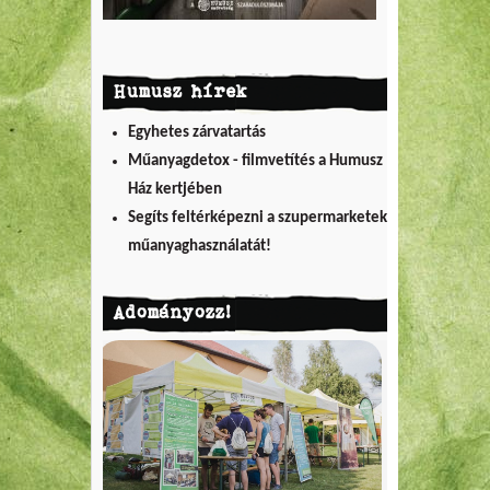
Humusz hírek
Egyhetes zárvatartás
Műanyagdetox - filmvetítés a Humusz
Ház kertjében
Segíts feltérképezni a szupermarketek
műanyaghasználatát!
Adományozz!