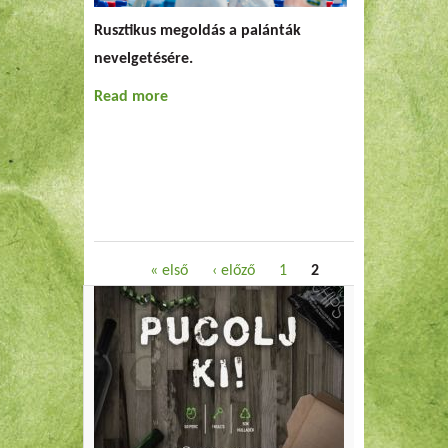
Rusztikus megoldás a palánták
nevelgetésére.
Read more
about Üvegház maradékból
Oldalak
« első
‹ előző
1
2