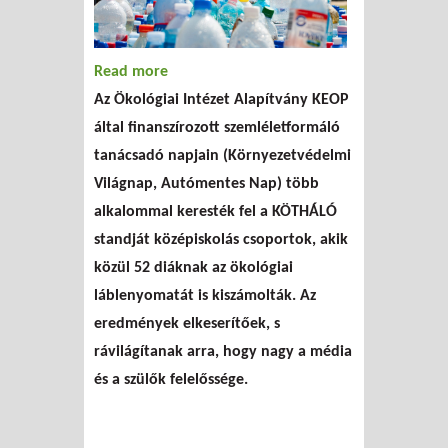
Read more
about A kamaszok környezettudatossága
Az Ökológiai Intézet Alapítvány KEOP
által finanszírozott szemléletformáló
tanácsadó napjain (Környezetvédelmi
Világnap, Autómentes Nap) több
alkalommal keresték fel a KÖTHÁLÓ
standját középiskolás csoportok, akik
közül 52 diáknak az ökológiai
láblenyomatát is kiszámolták. Az
eredmények elkeserítőek, s
rávilágítanak arra, hogy nagy a média
és a szülők felelőssége.