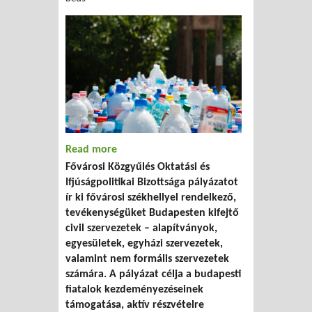
Read more
about "Te jössz!" - pályázat
Fővárosi Közgyűlés Oktatási és
Ifjúságpolitikai Bizottsága pályázatot
ír ki fővárosi székhellyel rendelkező,
tevékenységüket Budapesten kifejtő
civil szervezetek – alapítványok,
egyesületek, egyházi szervezetek,
valamint nem formális szervezetek
számára. A pályázat célja a budapesti
fiatalok kezdeményezéseinek
támogatása, aktív részvételre