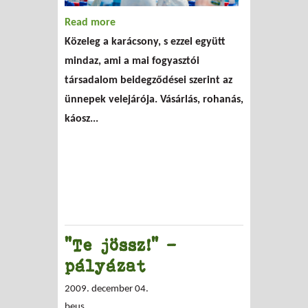
Read more
about Karácsonyi tippek, gondolatok
Közeleg a karácsony, s ezzel együtt
pedagógusoknak a HuMuSztól
mindaz, ami a mai fogyasztói
társadalom beidegződései szerint az
ünnepek velejárója. Vásárlás, rohanás,
káosz...
"Te jössz!" -
pályázat
2009. december 04.
beus