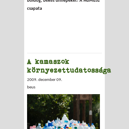
boldog, békés ünnepeket! A HuMuSz
csapata
A kamaszok
környezettudatossága
2009. december 09.
beus