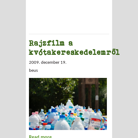
Rajzfilm a
kvótakereskedelemről
2009. december 19.
beus
Read more
about Rajzfilm a kvótakereskedelemről