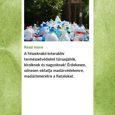
Read more
about Fészekrakó - társasjáték
A
Fészekrakó
interaktív
gyerekeknek
természetvédelmi társasjáték,
kicsiknek és nagyoknak! Érdekesen,
színesen oktatja madárvédelemre,
madárismeretre a fiatalokat.