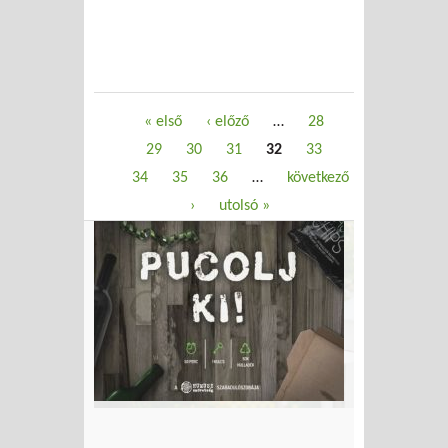
Oldalak
« első
‹ előző
…
28
29
30
31
32
33
34
35
36
…
következő
›
utolsó »