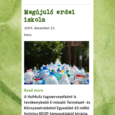
Megújuló erdei
iskola
2009. december 22.
beus
Read more
about Megújuló erdei iskola
A HuMuSz tagszervezetként is
tevékenykedő E-misszió Természet- és
Környezetvédelmi Egyesület 63 millió
forintos KEOP-támogatásból kívánja