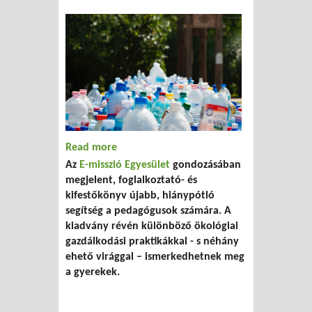
Read more
about „BIO Kiskertész” óvodásoknak és
Az
E-misszió Egyesület
gondozásában
kisiskolásoknak
megjelent, foglalkoztató- és
kifestőkönyv újabb, hiánypótló
segítség a pedagógusok számára. A
kiadvány révén különböző ökológiai
gazdálkodási praktikákkal - s néhány
ehető virággal – ismerkedhetnek meg
a gyerekek.