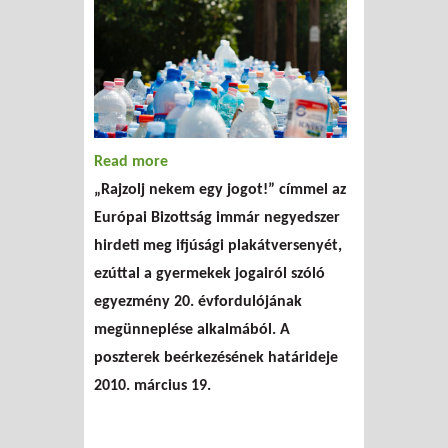
Read more
about „Rajzolj nekem egy jogot!” -
„Rajzolj nekem egy jogot!” címmel az
rajzverseny
Európai Bizottság immár negyedszer
hirdeti meg ifjúsági plakátversenyét,
ezúttal a gyermekek jogairól szóló
egyezmény 20. évfordulójának
megünneplése alkalmából. A
poszterek beérkezésének határideje
2010. március 19.