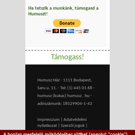
Ha tetszik a munkánk, támogasd a
Humuszt!
Támogass!
Humusz Ház - 1111 Budapest,
Saru u. 11. - Tel: (1) 445 01 68 -
humusz (kukac) humusz . hu -
adószámunk: 18529904-1-43
Impresszum
|
Adatvédelmi
nyilatkozat
|
Szerzői jogok
|
Médiaajánlat
|
RSS
|
HU
|
EN
|
A honlap megfelelő működéséhez sütiket (angolul: "cookie")