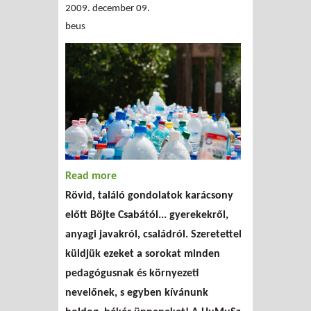
2009. december 09.
beus
Read more
about Gondolatok Böjte Csabától a
Rövid, találó gondolatok karácsony
karácsonyi bevásárlás előtt
előtt Böjte Csabától... gyerekekről,
anyagi javakról, családról. Szeretettel
küldjük ezeket a sorokat minden
pedagógusnak és környezeti
nevelőnek, s egyben kívánunk