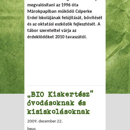
megvalósítani az 1996 óta
Márokpapiban működő Csiperke
Erdei Iskolájának felújítását, bővítését
és az oktatási eszközök fejlesztését. A
tábor szeretettel várja az
érdeklődőket 2010 tavaszától.
„BIO Kiskertész”
óvodásoknak és
kisiskolásoknak
2009. december 22.
beus