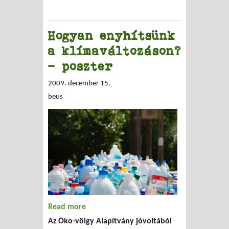
Hogyan enyhítsünk
a klímaváltozáson?
- poszter
2009. december 15.
beus
Read more
about Hogyan enyhítsünk a
Az Öko-völgy Alapítvány jóvoltából
klímaváltozáson? - poszter