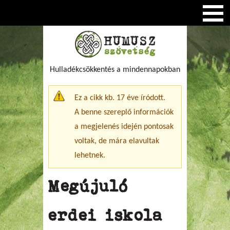
Hulladékcsökkentés a mindennapokban
Figyelmeztető üzenet
Ez a cikk kb. 17 éve íródott.
A benne szereplő információk
a megjelenés idején pontosak
voltak, de mára elavultak
lehetnek.
Megújuló
erdei iskola