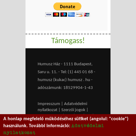
Támogass!
Humusz Ház - 1111 Budapest,
Saru u. 11. - Tel: (1) 445 01 68 -
humusz (kukac) humusz . hu -
adószámunk: 18529904-1-43
Impresszum
|
Adatvédelmi
nyilatkozat
|
Szerzői jogok
|
Médiaajánlat
|
RSS
|
HU
|
EN
|
A honlap megfelelő működéséhez sütiket (angolul: "cookie")
belépés
Adatvédelmi
használunk. További információ:
We work with
MXGuarddog
to
nyilatkozat
prevent spam.