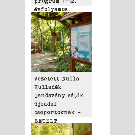
program 11-12.
évfolyamos
diákoknak
Vezetett Nulla
Hulladék
Tanösvény séták
újbudai
csoportoknak –
BETELT