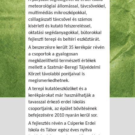
meteorológiai állomással, távcsövekkel,
multimédiás mikroszkópokkal,
csillagászati távcsővel és számos
kísérleti és kutató felszereléssel,
oktatási segédanyagokkal, bútorokkal
fejleszti terepi és beltéri eszköztárát.
A beszerzésre került 35 kerékpár révén
a csoportok a gyalogosan
megközelíthető természeti értékek
mellett a Szatmár-Beregi Tájvédelmi
Körzet távolabbi pontjaival is
megismerkedhetnek.
A terepi kutatóeszközöket és a
kerékpárokat már használhatják a
tavasszal érkező erdei iskolás
csoportjaink, az épület bővítésének
befejezésére 2010 nyarán kerül sor.
A fejlesztés révén a Csiperke Erdei
Iskola és Tábor egész éves nyitva