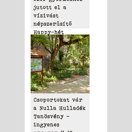
jutott el a
vízivást
népszerűsítő
Happy-hét
üzenete
Csoportokat vár
a Nulla Hulladék
Tanösvény –
ingyenes