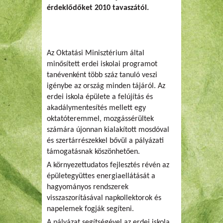
érdeklődőket 2010 tavaszától.
Az Oktatási Minisztérium által
minősített erdei iskolai programot
tanévenként több száz tanuló veszi
igénybe az ország minden tájáról. Az
erdei iskola épülete a felújítás és
akadálymentesítés mellett egy
oktatóteremmel, mozgássérültek
számára újonnan kialakított mosdóval
és szertárrészekkel bővül a pályázati
támogatásnak köszönhetően.
A környezettudatos fejlesztés révén az
épületegyüttes energiaellátását a
hagyományos rendszerek
visszaszorításával napkollektorok és
napelemek fogják segíteni.
A pályázat segítségével az erdei iskola