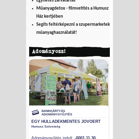
Egyhetes zárvatartás
Műanyagdetox - filmvetítés a Humusz
Ház kertjében
Segíts feltérképezni a szupermarketek
műanyaghasználatát!
Adományozz!