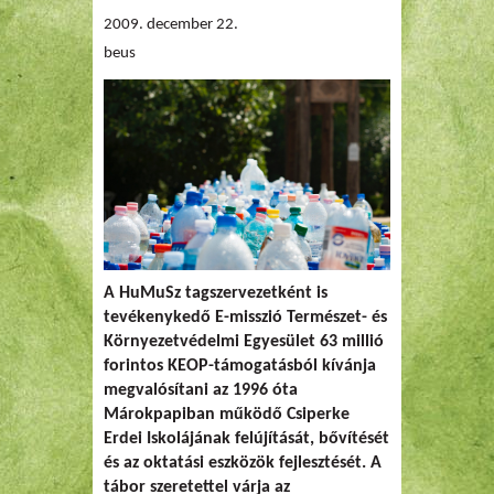
2009. december 22.
beus
A HuMuSz tagszervezetként is
tevékenykedő E-misszió Természet- és
Környezetvédelmi Egyesület 63 millió
forintos KEOP-támogatásból kívánja
megvalósítani az 1996 óta
Márokpapiban működő Csiperke
Erdei Iskolájának felújítását, bővítését
és az oktatási eszközök fejlesztését. A
tábor szeretettel várja az