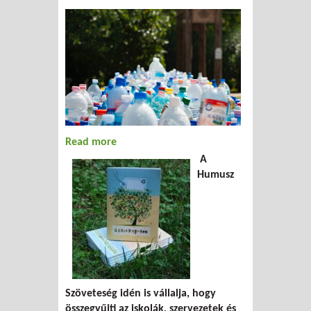
Read more
about Újrapapír füzet rendelés 2018
A
Humusz
Szöveteség idén is vállalja, hogy
összegyűjti az iskolák, szervezetek és