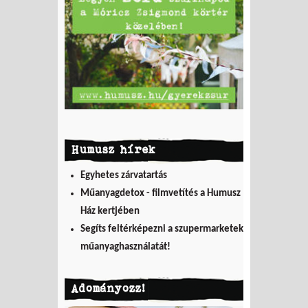
Humusz hírek
Egyhetes zárvatartás
Műanyagdetox - filmvetítés a Humusz
Ház kertjében
Segíts feltérképezni a szupermarketek
műanyaghasználatát!
Adományozz!