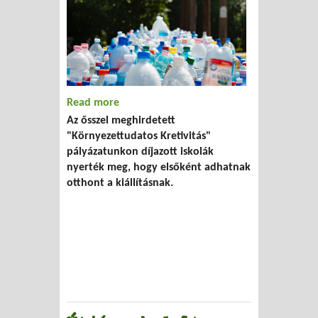
Read more
about Új helyszínen a Redesign Kiállítás
Az ősszel meghirdetett
"Környezettudatos Kretivitás"
pályázatunkon díjazott iskolák
nyerték meg, hogy elsőként adhatnak
otthont a kiállításnak.