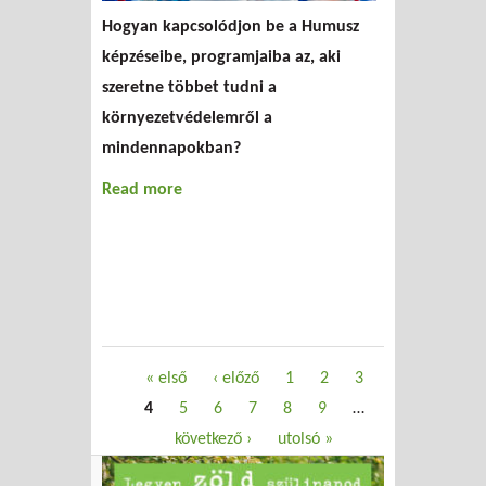
Hogyan kapcsolódjon be a Humusz
képzéseibe, programjaiba az, aki
szeretne többet tudni a
környezetvédelemről a
mindennapokban?
Read more
about Hulladékról gyerekeknek és
felnőtteknek
Oldalak
« első
‹ előző
1
2
3
4
5
6
7
8
9
…
következő ›
utolsó »