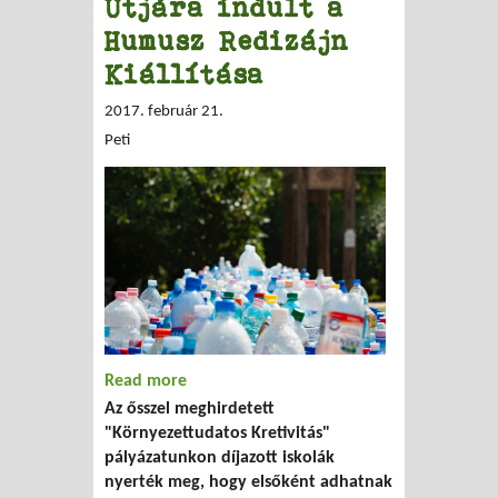
Útjára indult a
Humusz Redizájn
Kiállítása
2017. február 21.
Peti
Read more
about Útjára indult a Humusz Redizájn
Az ősszel meghirdetett
Kiállítása
"Környezettudatos Kretivitás"
pályázatunkon díjazott iskolák
nyerték meg, hogy elsőként adhatnak