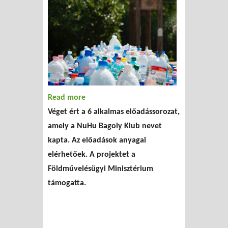
Read more
about NuHu Baglyok a környezeti
Véget ért a 6 alkalmas előadássorozat,
nevelésért
amely a NuHu Bagoly Klub nevet
kapta. Az előadások anyagai
elérhetőek. A projektet a
Földművelésügyi Minisztérium
támogatta.