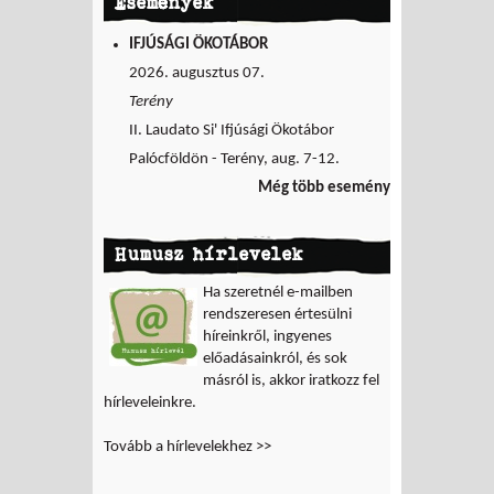
Események
IFJÚSÁGI ÖKOTÁBOR
2026. augusztus 07.
Terény
II. Laudato Si' Ifjúsági Ökotábor
Palócföldön - Terény, aug. 7-12.
Még több esemény
Humusz hírlevelek
Ha szeretnél e-mailben
rendszeresen értesülni
híreinkről, ingyenes
előadásainkról, és sok
másról is, akkor iratkozz fel
hírleveleinkre.
Tovább a hírlevelekhez >>