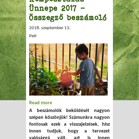
Ünnepe 2017 -
Összegző beszámoló
2018. szeptember 13.
Peti
Read more
about Komposztálás Ünnepe 2017 -
A beszámolók beküldését nagyon
Összegző beszámoló
szépen köszönjük! Számunkra nagyon
fontosak ezek a visszajelzések, hisz
innen tudjuk, hogy a tervezet
valósággá vált, azt is innen