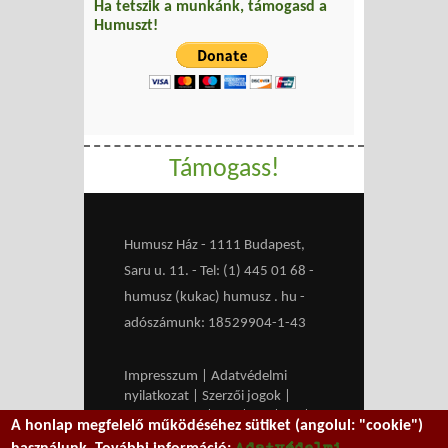
Ha tetszik a munkánk, támogasd a
Humuszt!
Támogass!
Humusz Ház - 1111 Budapest,
Saru u. 11. - Tel: (1) 445 01 68 -
humusz (kukac) humusz . hu -
adószámunk: 18529904-1-43
Impresszum
|
Adatvédelmi
nyilatkozat
|
Szerzői jogok
|
Médiaajánlat
|
RSS
|
HU
|
EN
|
A honlap megfelelő működéséhez sütiket (angolul: "cookie")
belépés
Adatvédelmi