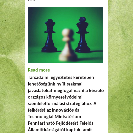
Read more
about Javaslataink a készülő országos
Társadalmi egyeztetés keretében
szemléletformálási stratégiához
lehetőségünk nyílt szakmai
javaslatokat megfogalmazni a készülő
országos környezetvédelmi
szemléletformálási stratégiához. A
felkérést az Innovációs és
Technológiai Minisztérium
Fenntartható Fejlődésért Felelős
Államtitkárságától kaptuk, amit