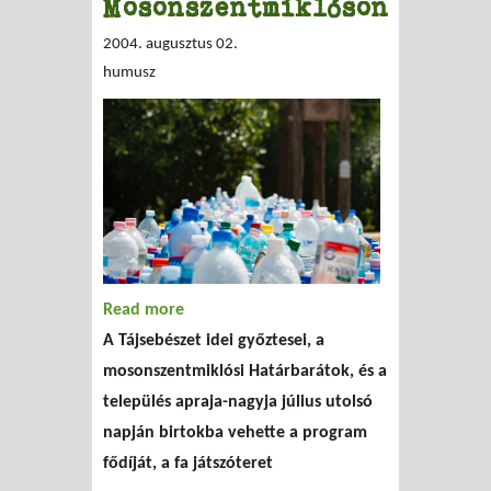
Mosonszentmiklóson
2004. augusztus 02.
humusz
Read more
about Játszóteret avattak
A Tájsebészet idei győztesei, a
Mosonszentmiklóson
mosonszentmiklósi Határbarátok, és a
település apraja-nagyja július utolsó
napján birtokba vehette a program
fődíját, a fa játszóteret