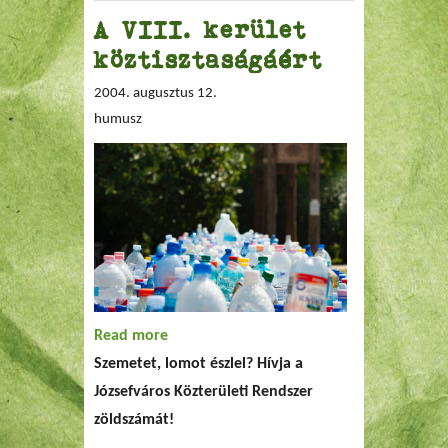
A VIII. kerület
köztisztaságáért
2004. augusztus 12.
humusz
Read more
about A VIII. kerület köztisztaságáért
Szemetet, lomot észlel? Hívja a
Józsefváros Közterületi Rendszer
zöldszámát!