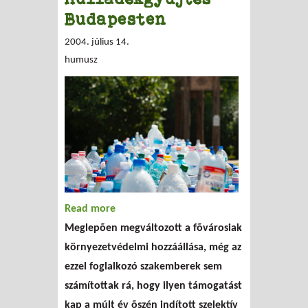
Budapesten
2004. július 14.
humusz
Read more
about A vártnál sikeresebb a szelektív
Meglepõen megváltozott a fõvárosiak
hulladékgyűjtés Budapesten
környezetvédelmi hozzáállása, még az
ezzel foglalkozó szakemberek sem
számítottak rá, hogy ilyen támogatást
kap a múlt év õszén indított szelektív