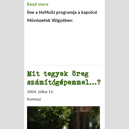
Read more
about A HuMuSz Kapolcson
Íme a HuMuSz programja a kapolcsi
Művészetek Völgyében:
Mit tegyek öreg
számítógépemmel...?
2004. július 15.
humusz