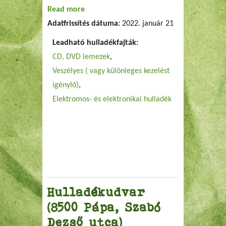
Read more
about PALOTA Környezetvédelmi Kft.
Adatfrissítés dátuma:
2022. január 21
Leadható hulladékfajták:
CD, DVD lemezek
Veszélyes ( vagy különleges kezelést
igénylő)
Elektromos- és elektronikai hulladék
Hulladékudvar
(8500 Pápa, Szabó
Dezső utca)