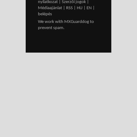
nyilatkozat
|
Szerzői jogok
|
Médiaajánlat
|
RSS
|
HU
|
EN
|
belépés
We work with
MXGuarddog
to
prevent spam.