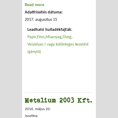
Read more
about Kartec-Ép 2006 Kft.
Adatfrissítés dátuma:
2017. augusztus 15
Leadható hulladékfajták:
Papír
Fém
Műanyag
Üveg
Veszélyes ( vagy különleges kezelést
igénylő)
Metalium 2003 Kft.
2016. május 20.
Jusztina