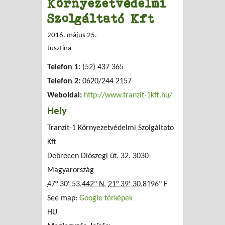
Környezetvédelmi
Szolgáltató Kft
2016. május 25.
Jusztina
Telefon 1:
(52) 437 365
Telefon 2:
0620/244 2157
Weboldal:
http://www.tranzit-1kft.hu/
Hely
Tranzit-1 Környezetvédelmi Szolgáltato
Kft
Debrecen Diószegi út. 32. 3030
Magyarország
47° 30' 53.442" N
,
21° 39' 30.8196" E
See map:
Google térképek
HU