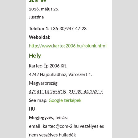
2016. május 25.
Jusztina
Telefon 1:
+36-30/947-47-28
Weboldal:
http://www.kartec2006.hu/rolunk.html
Hely
Kartec-Ép 2006 Kft.
4242 Hajdúhadház, Városkert 1.
Magyarország
47° 41' 14.2656" N
,
21° 39' 44.262" E
See map:
Google térképek
HU
Megjegyzés, leírás:
email:
kartec@com-2.hu
veszélyes és
nem veszélyes hulladék