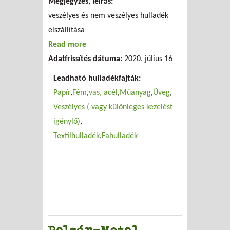
Megjegyzés, leírás:
veszélyes és nem veszélyes hulladék
elszállítása
Read more
about Tranzit-1 Környezetvédelmi
Adatfrissítés dátuma:
Szolgáltató Kft
2020. július 16
Leadható hulladékfajták:
Papír
Fém
vas, acél
Műanyag
Üveg
Veszélyes ( vagy különleges kezelést
igénylő)
Textilhulladék
Fahulladék