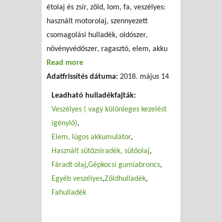
étolaj és zsír, zöld, lom, fa, veszélyes:
használt motorolaj, szennyezett
csomagolási hulladék, oldószer,
növényvédőszer, ragasztó, elem, akku
Read more
about Hulladékudvar (8500 Pápa, Szabó
Adatfrissítés dátuma:
Dezső utca)
2018. május 14
Leadható hulladékfajták:
Veszélyes ( vagy különleges kezelést
igénylő)
Elem, lúgos akkumulátor
Használt sütőzsiradék, sütőolaj
Fáradt olaj
Gépkocsi gumiabroncs
Egyéb veszélyes
Zöldhulladék
Fahulladék