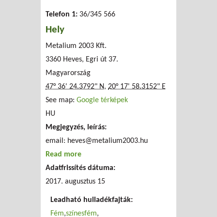
Telefon 1:
36/345 566
Hely
Metalium 2003 Kft.
3360 Heves, Egri út 37.
Magyarország
47° 36' 24.3792" N
,
20° 17' 58.3152" E
See map:
Google térképek
HU
Megjegyzés, leírás:
email:
heves@metalium2003.hu
Read more
about Metalium 2003 Kft.
Adatfrissítés dátuma:
2017. augusztus 15
Leadható hulladékfajták:
Fém
színesfém