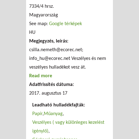
7334/4 hrsz.
Magyarország
See map:
Google térképek
HU
Megjegyzés, leírás:
csilla.nemeth@ecorec.net
;
info_hu@ecorec.net
Veszélyes és nem
veszélyes hulladékot vesz át.
Read more
about ecorec Hungária Kft.
Adatfrissítés dátuma:
2017. augusztus 17
Leadható hulladékfajták:
Papír
Műanyag
Veszélyes ( vagy különleges kezelést
igénylő)