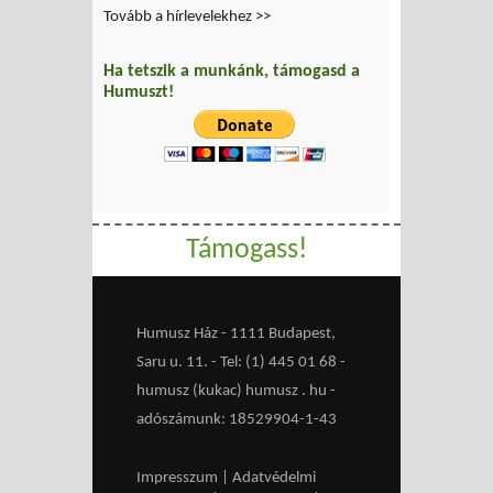
Tovább a hírlevelekhez >>
Ha tetszik a munkánk, támogasd a
Humuszt!
Támogass!
Humusz Ház - 1111 Budapest,
Saru u. 11. - Tel: (1) 445 01 68 -
humusz (kukac) humusz . hu -
adószámunk: 18529904-1-43
Impresszum
|
Adatvédelmi