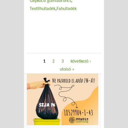
Gépkocsi gumiabroncs
Textilhulladék
Fahulladék
Oldalak
1
2
3
következő ›
utolsó »