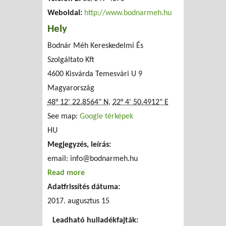
Weboldal:
http://www.bodnarmeh.hu
Hely
Bodnár Méh Kereskedelmi És
Szolgáltato Kft
4600 Kisvárda Temesvári U 9
Magyarország
48° 12' 22.8564" N
,
22° 4' 50.4912" E
See map:
Google térképek
HU
Megjegyzés, leírás:
email:
info@bodnarmeh.hu
Read more
about Bodnár Méh Kereskedelmi És
Adatfrissítés dátuma:
Szolgáltato Kft
2017. augusztus 15
Leadható hulladékfajták: