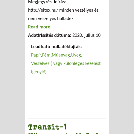
Megjegyzés, leírás:
http://eltex.hu/ minden veszélyes és
nem veszélyes hulladék
Read more
about Éltex Kft.
Adatfrissítés dátuma:
2020. július 10
Leadható hulladékfajták:
Papír
Fém
Műanyag
Üveg
Veszélyes ( vagy különleges kezelést
igénylő)
Tranzit-1