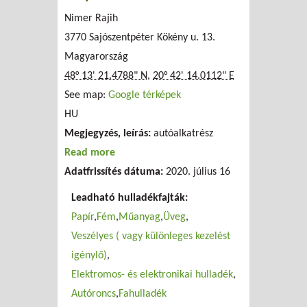
Nimer Rajih
3770 Sajószentpéter Kökény u. 13.
Magyarország
48° 13' 21.4788" N
,
20° 42' 14.0112" E
See map:
Google térképek
HU
Megjegyzés, leírás:
autóalkatrész
Read more
about Nimer bontó
Adatfrissítés dátuma:
2020. július 16
Leadható hulladékfajták:
Papír
Fém
Műanyag
Üveg
Veszélyes ( vagy különleges kezelést
igénylő)
Elektromos- és elektronikai hulladék
Autóroncs
Fahulladék