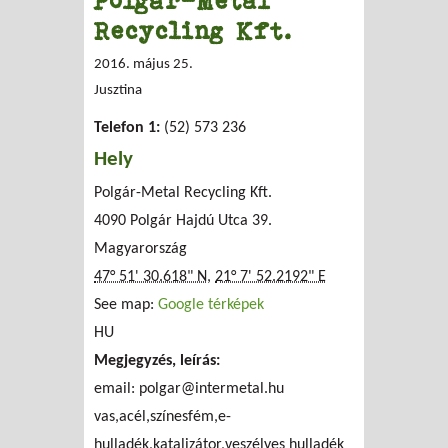
Polgár-Metal
Recycling Kft.
2016. május 25.
Jusztina
Telefon 1:
(52) 573 236
Hely
Polgár-Metal Recycling Kft.
4090 Polgár Hajdú Utca 39.
Magyarország
47° 51' 30.618" N
,
21° 7' 52.2192" E
See map:
Google térképek
HU
Megjegyzés, leírás:
email:
polgar@intermetal.hu
vas,acél,színesfém,e-
hulladék,katalizátor,veszélyes hulladék