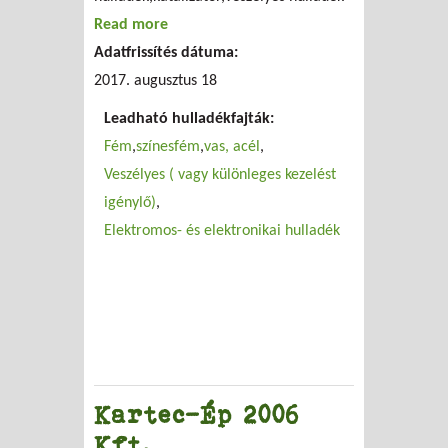
Read more
about Polgár-Metal Recycling Kft.
Adatfrissítés dátuma:
2017. augusztus 18
Leadható hulladékfajták:
Fém
színesfém
vas, acél
Veszélyes ( vagy különleges kezelést
igénylő)
Elektromos- és elektronikai hulladék
Kartec-Ép 2006
Kft.