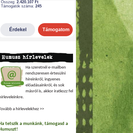
Humusz hírlevelek
Ha szeretnél e-mailben
rendszeresen értesülni
híreinkről, ingyenes
előadásainkról, és sok
másról is, akkor iratkozz fel
hírleveleinkre.
Tovább a hírlevelekhez >>
Ha tetszik a munkánk, támogasd a
Humuszt!