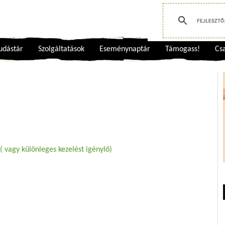
udástár
Szolgáltatások
Eseménynaptár
Támogass!
Csa
( vagy különleges kezelést igénylő)