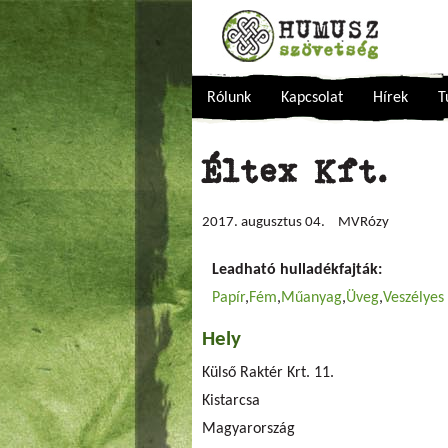
Rólunk
Kapcsolat
Hírek
T
Éltex Kft.
2017. augusztus 04.
MVRózy
Leadható hulladékfajták:
Papír
Fém
Műanyag
Üveg
Veszélyes 
Hely
Külső Raktér Krt. 11.
Kistarcsa
Magyarország