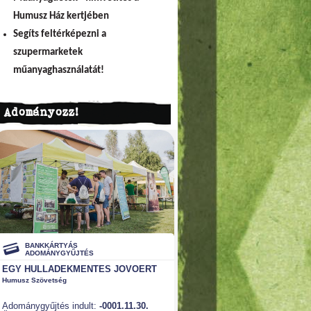
Humusz Ház kertjében
Segíts feltérképezni a
szupermarketek
műanyaghasználatát!
Adományozz!