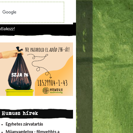
tlakozz!
Humusz hírek
Egyhetes zárvatartás
Műanyagdetox - filmvetítés a