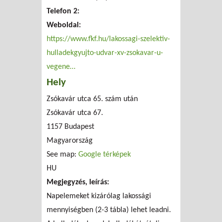
Telefon 2:
Weboldal:
https://www.fkf.hu/lakossagi-szelektiv-
hulladekgyujto-udvar-xv-zsokavar-u-
vegene…
Hely
Zsókavár utca 65. szám után
Zsókavár utca 67.
1157
Budapest
Magyarország
See map:
Google térképek
HU
Megjegyzés, leírás:
Napelemeket kizárólag lakossági
mennyiségben (2-3 tábla) lehet leadni.