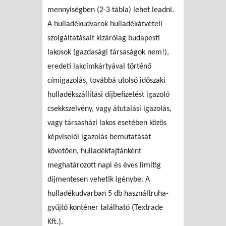
mennyiségben (2-3 tábla) lehet leadni.
A hulladékudvarok hulladékátvételi
szolgáltatásait kizárólag budapesti
lakosok (gazdasági társaságok nem!),
eredeti lakcímkártyával történő
címigazolás, továbbá utolsó időszaki
hulladékszállítási díjbefizetést igazoló
csekkszelvény, vagy átutalási igazolás,
vagy társasházi lakos esetében közös
képviselői igazolás bemutatását
követően, hulladékfajtánként
meghatározott napi és éves limitig
díjmentesen vehetik igénybe. A
hulladékudvarban 5 db használtruha-
gyűjtő konténer található (Textrade
Kft.).