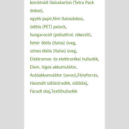
kombinált italoskarton (Tetra Pack
doboz)
egyéb papír
fém italosdoboz
üdítős (PET) palack
hungarocell (polisztirol, nikecell)
fehér öblös (italos) üveg
színes öblös (italos) üveg
Elektromos- és elektronikai hulladék
Elem, lúgos akkumulátor
Autóakkumulátor (savas)
Fényforrás
Használt sütőzsiradék, sütőolaj
Fáradt olaj
Textilhulladék