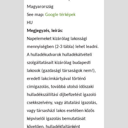
Magyarország
See map:
Google térképek
HU
Megjegyzés, leírás:
Napelemeket kizárólag lakossági
mennyiségben (2-3 tábla) lehet leadni.
A hulladékudvarok hulladékátvételi
szolgáltatásait kizárólag budapesti
lakosok (gazdasági társaságok nem!),
eredeti lakcímkártyával történő
címigazolás, továbbá utolsó időszaki
hulladékszállítási díjbefizetést igazoló
csekkszelvény, vagy átutalási igazolás,
vagy társasházi lakos esetében közös
képviselői igazolás bemutatását
követően, hulladékfajtánként