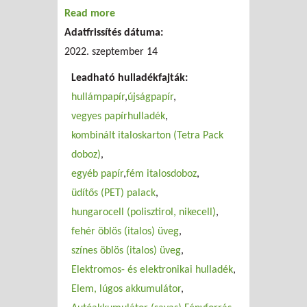
Read more
about FKF Zrt. lakossági hulladékgyűjtő
Adatfrissítés dátuma:
udvar (X.)
2022. szeptember 14
Leadható hulladékfajták:
hullámpapír
újságpapír
vegyes papírhulladék
kombinált italoskarton (Tetra Pack
doboz)
egyéb papír
fém italosdoboz
üdítős (PET) palack
hungarocell (polisztirol, nikecell)
fehér öblös (italos) üveg
színes öblös (italos) üveg
Elektromos- és elektronikai hulladék
Elem, lúgos akkumulátor