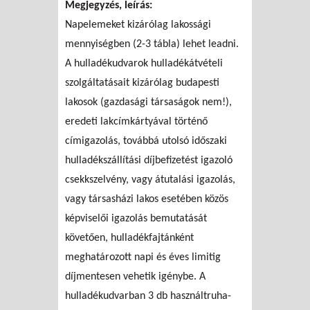
Megjegyzés, leírás:
Napelemeket kizárólag lakossági
mennyiségben (2-3 tábla) lehet leadni.
A hulladékudvarok hulladékátvételi
szolgáltatásait kizárólag budapesti
lakosok (gazdasági társaságok nem!),
eredeti lakcímkártyával történő
címigazolás, továbbá utolsó időszaki
hulladékszállítási díjbefizetést igazoló
csekkszelvény, vagy átutalási igazolás,
vagy társasházi lakos esetében közös
képviselői igazolás bemutatását
követően, hulladékfajtánként
meghatározott napi és éves limitig
díjmentesen vehetik igénybe. A
hulladékudvarban 3 db használtruha-