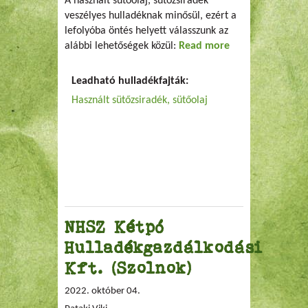
A használt sütőolaj, sütőzsiradék
veszélyes hulladéknak minősül, ezért a
lefolyóba öntés helyett válasszunk az
alábbi lehetőségek közül:
Read more
about Használt
olaj
Leadható hulladékfajták:
Használt sütőzsiradék, sütőolaj
NHSZ Kétpó
Hulladékgazdálkodási
Kft. (Szolnok)
2022. október 04.