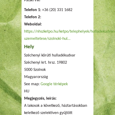
Pataki Viki
Telefon 1:
+36 (20) 331 1682
Telefon 2:
Weboldal:
https://nhszketpo.hu/ketpo/telephelyek/hulladekudvar
uzemeltetese/szolnoki-hul…
Hely
Széchenyi körúti hulladékudvar
Széchenyi krt. hrsz. 19802
5000
Szolnok
Magyarország
See map:
Google térképek
HU
Megjegyzés, leírás:
A lakosok a következő, háztartásokban
keletkező szelektíven gyűjtött