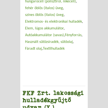
hungarocell (polisztirol, nikecell)
fehér öblös (italos) üveg
színes öblös (italos) üveg
Elektromos- és elektronikai hulladék
Elem, lúgos akkumulátor
Autóakkumulátor (savas)
Fényforrás
Használt sütőzsiradék, sütőolaj
Fáradt olaj
Textilhulladék
FKF Zrt. lakossági
hulladékgyűjtő
udvar (X.)