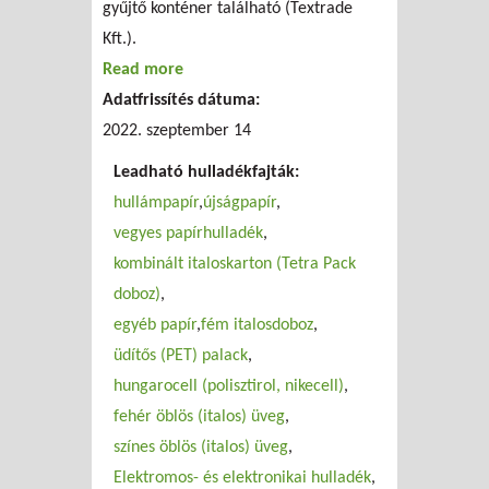
gyűjtő konténer található (Textrade
Kft.).
Read more
about FKF Zrt. lakossági hulladékgyűjtő
Adatfrissítés dátuma:
udvar (XVII.)
2022. szeptember 14
Leadható hulladékfajták:
hullámpapír
újságpapír
vegyes papírhulladék
kombinált italoskarton (Tetra Pack
doboz)
egyéb papír
fém italosdoboz
üdítős (PET) palack
hungarocell (polisztirol, nikecell)
fehér öblös (italos) üveg
színes öblös (italos) üveg
Elektromos- és elektronikai hulladék