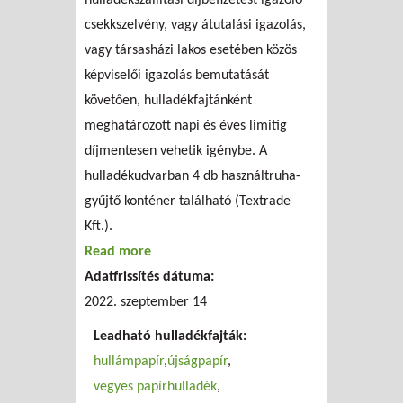
hulladékszállítási díjbefizetést igazoló
csekkszelvény, vagy átutalási igazolás,
vagy társasházi lakos esetében közös
képviselői igazolás bemutatását
követően, hulladékfajtánként
meghatározott napi és éves limitig
díjmentesen vehetik igénybe. A
hulladékudvarban 4 db használtruha-
gyűjtő konténer található (Textrade
Kft.).
Read more
about FKF Zrt. lakossági hulladékgyűjtő
Adatfrissítés dátuma:
udvar (XIII.)
2022. szeptember 14
Leadható hulladékfajták:
hullámpapír
újságpapír
vegyes papírhulladék