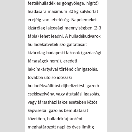
festékhulladék és göngyölege, hígító)
leadására maximum 30 kg súlykorlát
erejéig van lehetőség. Napelemeket
kizárólag lakossági mennyiségben (2-3
tábla) lehet leadni. A hulladékudvarok
hulladékátvételi szolgáltatásait
kizárólag budapesti lakosok (gazdasági
társaságok nem!), eredeti
lakcímkártyával történő címigazolás,
továbbá utolsó időszaki
hulladékszállítási díjbefizetést igazoló
csekkszelvény, vagy átutalási igazolás,
vagy társasházi lakos esetében közös
képviselői igazolás bemutatását
követően, hulladékfajtánként
meghatározott napi és éves limitig