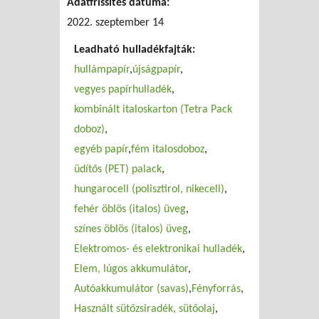
Adatfrissítés dátuma:
udvar (XV.)
2022. szeptember 14
Leadható hulladékfajták:
hullámpapír
újságpapír
vegyes papírhulladék
kombinált italoskarton (Tetra Pack
doboz)
egyéb papír
fém italosdoboz
üdítős (PET) palack
hungarocell (polisztirol, nikecell)
fehér öblös (italos) üveg
színes öblös (italos) üveg
Elektromos- és elektronikai hulladék
Elem, lúgos akkumulátor
Autóakkumulátor (savas)
Fényforrás
Használt sütőzsiradék, sütőolaj