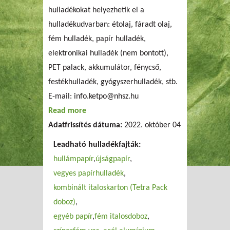
hulladékokat helyezhetik el a
hulladékudvarban: étolaj, fáradt olaj,
fém hulladék, papír hulladék,
elektronikai hulladék (nem bontott),
PET palack, akkumulátor, fénycső,
festékhulladék, gyógyszerhulladék, stb.
E-mail:
info.ketpo@nhsz.hu
Read more
about NHSZ Kétpó Hulladékgazdálkodási
Adatfrissítés dátuma:
Kft. (Szolnok)
2022. október 04
Leadható hulladékfajták:
hullámpapír
újságpapír
vegyes papírhulladék
kombinált italoskarton (Tetra Pack
doboz)
egyéb papír
fém italosdoboz