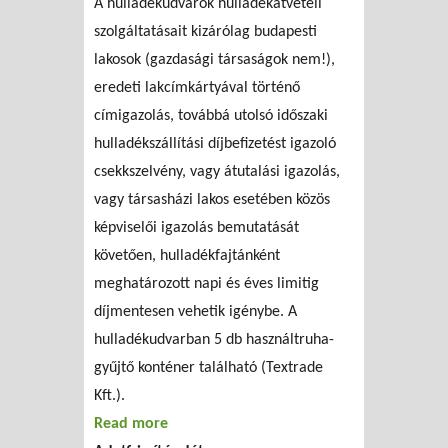
A hulladékudvarok hulladékátvételi
szolgáltatásait kizárólag budapesti
lakosok (gazdasági társaságok nem!),
eredeti lakcímkártyával történő
címigazolás, továbbá utolsó időszaki
hulladékszállítási díjbefizetést igazoló
csekkszelvény, vagy átutalási igazolás,
vagy társasházi lakos esetében közös
képviselői igazolás bemutatását
követően, hulladékfajtánként
meghatározott napi és éves limitig
díjmentesen vehetik igénybe. A
hulladékudvarban 5 db használtruha-
gyűjtő konténer található (Textrade
Kft.).
Read more
about FKF Zrt. lakossági hulladékgyűjtő