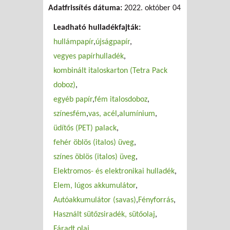
Adatfrissítés dátuma:
Kft. (Szolnok)
2022. október 04
Leadható hulladékfajták:
hullámpapír
újságpapír
vegyes papírhulladék
kombinált italoskarton (Tetra Pack
doboz)
egyéb papír
fém italosdoboz
színesfém
vas, acél
alumínium
üdítős (PET) palack
fehér öblös (italos) üveg
színes öblös (italos) üveg
Elektromos- és elektronikai hulladék
Elem, lúgos akkumulátor
Autóakkumulátor (savas)
Fényforrás
Használt sütőzsiradék, sütőolaj
Fáradt olaj