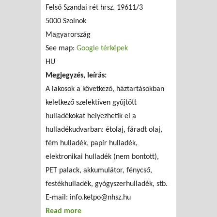
Felső Szandai rét hrsz. 19611/3
5000
Szolnok
Magyarország
See map:
Google térképek
HU
Megjegyzés, leírás:
A lakosok a következő, háztartásokban
keletkező szelektíven gyűjtött
hulladékokat helyezhetik el a
hulladékudvarban: étolaj, fáradt olaj,
fém hulladék, papír hulladék,
elektronikai hulladék (nem bontott),
PET palack, akkumulátor, fénycső,
festékhulladék, gyógyszerhulladék, stb.
E-mail:
info.ketpo@nhsz.hu
Read more
about NHSZ Kétpó Hulladékgazdálkodási