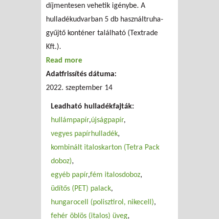
díjmentesen vehetik igénybe. A
hulladékudvarban 5 db használtruha-
gyűjtő konténer található (Textrade
Kft.).
Read more
about FKF Zrt. lakossági hulladékgyűjtő
Adatfrissítés dátuma:
udvar (XVI.)
2022. szeptember 14
Leadható hulladékfajták:
hullámpapír
újságpapír
vegyes papírhulladék
kombinált italoskarton (Tetra Pack
doboz)
egyéb papír
fém italosdoboz
üdítős (PET) palack
hungarocell (polisztirol, nikecell)
fehér öblös (italos) üveg