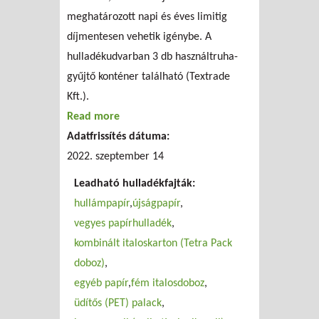
meghatározott napi és éves limitig
díjmentesen vehetik igénybe. A
hulladékudvarban 3 db használtruha-
gyűjtő konténer található (Textrade
Kft.).
Read more
about FKF Zrt. lakossági hulladékgyűjtő
Adatfrissítés dátuma:
udvar (XI.)
2022. szeptember 14
Leadható hulladékfajták:
hullámpapír
újságpapír
vegyes papírhulladék
kombinált italoskarton (Tetra Pack
doboz)
egyéb papír
fém italosdoboz
üdítős (PET) palack