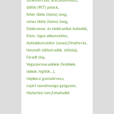
színesfém
vas, acél
alumínium
üdítős (PET) palack
fehér öblös (italos) üveg
színes öblös (italos) üveg
Elektromos- és elektronikai hulladék
Elem, lúgos akkumulátor
Autóakkumulátor (savas)
Fényforrás
Használt sütőzsiradék, sütőolaj
Fáradt olaj
Vegyszermaradékok (festékek,
lakkok, higítók...)
Gépkocsi gumiabroncs
Lejárt szavatosságú gyógyszer
Háztartási lom
Fahulladék