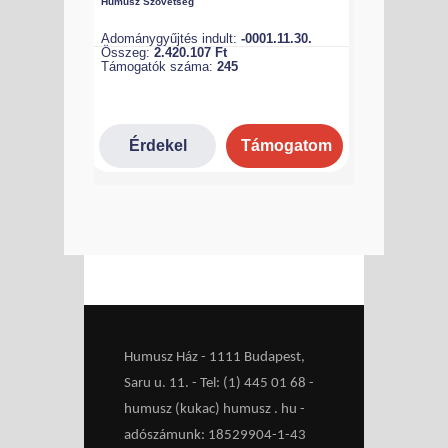
Humusz Ház - 1111 Budapest,
Saru u. 11. - Tel: (1) 445 01 68 -
humusz (kukac) humusz . hu -
adószámunk: 18529904-1-43