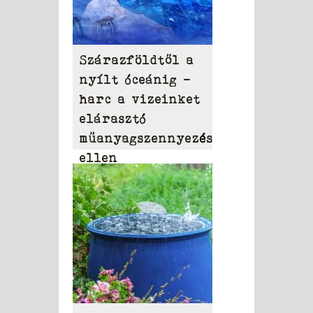
Szárazföldtől a
nyílt óceánig –
harc a vizeinket
elárasztó
műanyagszennyezés
ellen