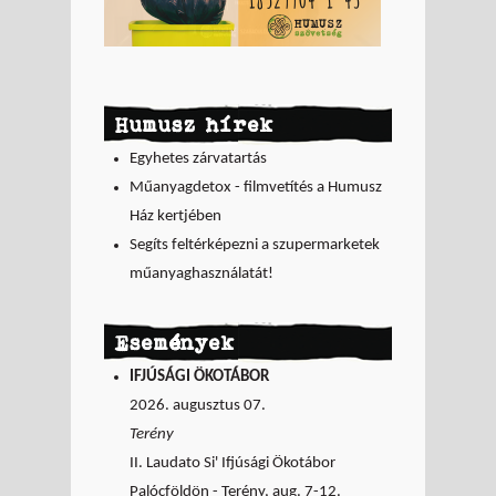
Humusz hírek
Egyhetes zárvatartás
Műanyagdetox - filmvetítés a Humusz
Ház kertjében
Segíts feltérképezni a szupermarketek
műanyaghasználatát!
Események
IFJÚSÁGI ÖKOTÁBOR
2026. augusztus 07.
Terény
II. Laudato Si' Ifjúsági Ökotábor
Palócföldön - Terény, aug. 7-12.