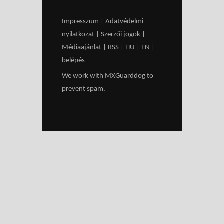
Impresszum
|
Adatvédelmi
nyilatkozat
|
Szerzői jogok
|
Médiaajánlat
|
RSS
|
HU
|
EN
|
belépés
We work with
MXGuarddog
to
prevent spam.