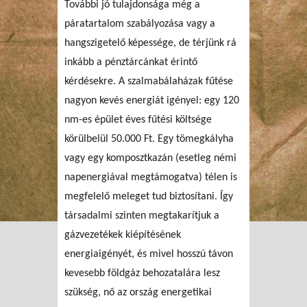
További jó tulajdonsága még a
páratartalom szabályozása vagy a
hangszigetelő képessége, de térjünk rá
inkább a pénztárcánkat érintő
kérdésekre. A szalmabálaházak fűtése
nagyon kevés energiát igényel: egy 120
nm-es épület éves fűtési költsége
körülbelül 50.000 Ft. Egy tömegkályha
vagy egy komposztkazán (esetleg némi
napenergiával megtámogatva) télen is
megfelelő meleget tud biztosítani. Így
társadalmi szinten megtakarítjuk a
gázvezetékek kiépítésének
energiaigényét, és mivel hosszú távon
kevesebb földgáz behozatalára lesz
szükség, nő az ország energetikai