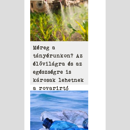
Méreg a
tányérunkon? Az
élővilágra és az
egészségre is
károsak lehetnek
a rovarirtó
szerek