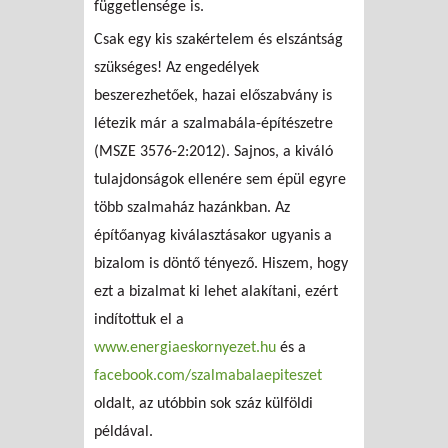
függetlensége is.
Csak egy kis szakértelem és elszántság
szükséges! Az engedélyek
beszerezhetőek, hazai előszabvány is
létezik már a szalmabála-építészetre
(MSZE 3576-2:2012). Sajnos, a kiváló
tulajdonságok ellenére sem épül egyre
több szalmaház hazánkban. Az
építőanyag kiválasztásakor ugyanis a
bizalom is döntő tényező. Hiszem, hogy
ezt a bizalmat ki lehet alakítani, ezért
indítottuk el a
www.energiaeskornyezet.hu
és a
facebook.com/szalmabalaepiteszet
oldalt, az utóbbin sok száz külföldi
példával.