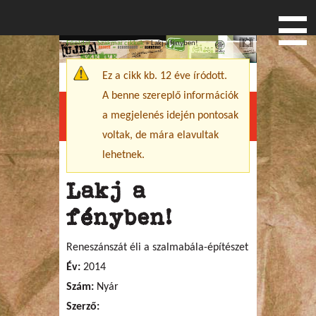
Főoldal
»
Szakmai cikkek
» Lakj a fényben!
Jelenlegi hely
Ez a cikk kb. 12 éve íródott.
Figyelmeztető üzenet
A benne szereplő információk
a megjelenés idején pontosak
Menu
voltak, de mára elavultak
lehetnek.
Lakj a
fényben!
Reneszánszát éli a szalmabála-építészet
Év:
2014
Szám:
Nyár
Szerző: