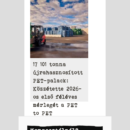
elérheti a 31,95
milliárd dollárt
17 101 tonna
újrahasznosított
PET-palack:
Közzétette 2026-
os első féléves
mérlegét a PET
to PET