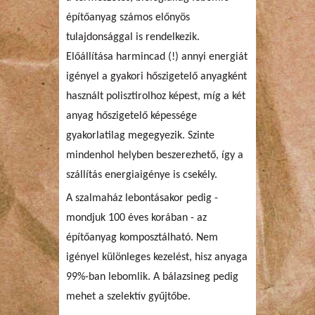
építőanyag számos előnyös
tulajdonsággal is rendelkezik.
Előállítása harmincad (!) annyi energiát
igényel a gyakori hőszigetelő anyagként
használt polisztirolhoz képest, míg a két
anyag hőszigetelő képessége
gyakorlatilag megegyezik. Szinte
mindenhol helyben beszerezhető, így a
szállítás energiaigénye is csekély.
A szalmaház lebontásakor pedig -
mondjuk 100 éves korában - az
építőanyag komposztálható. Nem
igényel különleges kezelést, hisz anyaga
99%-ban lebomlik. A bálazsineg pedig
mehet a szelektív gyűjtőbe.