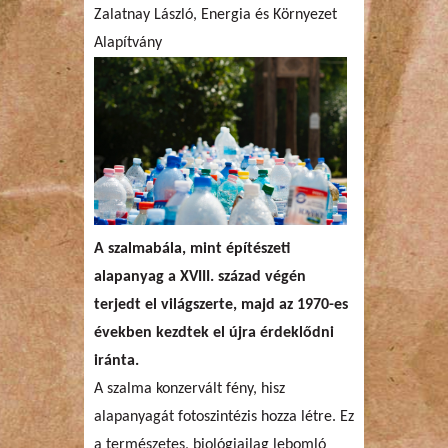
Zalatnay László, Energia és Környezet
Alapítvány
A szalmabála, mint építészeti
alapanyag a XVIII. század végén
terjedt el világszerte, majd az 1970-es
években kezdtek el újra érdeklődni
iránta.
A szalma konzervált fény, hisz
alapanyagát fotoszintézis hozza létre. Ez
a természetes, biológiailag lebomló