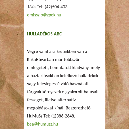
18/a Tel: (42)504-403
emisszio@zpok.hu
HULLADÉKOS ABC
Végre valahára kezünkben van a
KukaBúvárban már többször
emlegetett, bemutatott kiadvány, mely
a háztartásokban keletkezõ hulladékok
vagy feleslegessé váló használati
tárgyak környezetre gyakorolt hatásait
feszeget, illetve alternatív
megoldásokat kínál. Beszerezhetõ:
HuMuSz Tel: (1)386-2648,
bea@humusz.hu