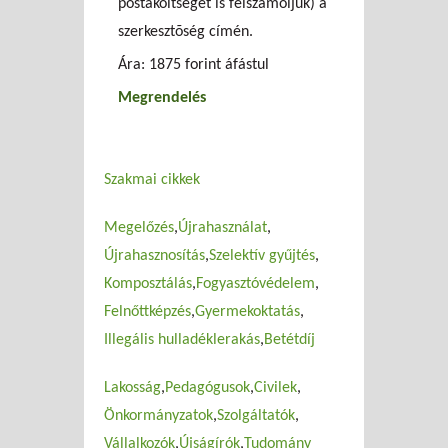
postaköltséget is felszámoljuk) a
szerkesztõség címén.
Ára: 1875 forint áfástul
Megrendelés
Szakmai cikkek
Megelőzés
Újrahasználat
Újrahasznosítás
Szelektív gyűjtés
Komposztálás
Fogyasztóvédelem
Felnőttképzés
Gyermekoktatás
Illegális hulladéklerakás
Betétdíj
Lakosság
Pedagógusok
Civilek
Önkormányzatok
Szolgáltatók
Vállalkozók
Újságírók
Tudomány