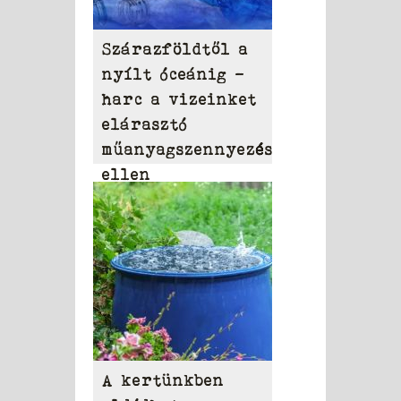
Szárazföldtől a
nyílt óceánig –
harc a vizeinket
elárasztó
műanyagszennyezés
ellen
A kertünkben