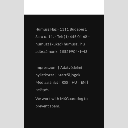
Humusz Ház - 1111 Budapest,
Saru u. 11. - Tel: (1) 445 01 68 -
humusz (kukac) humusz . hu -
adószámunk: 18529904-1-43
Impresszum
|
Adatvédelmi
nyilatkozat
|
Szerzői jogok
|
Médiaajánlat
|
RSS
|
HU
|
EN
|
belépés
We work with
MXGuarddog
to
prevent spam.