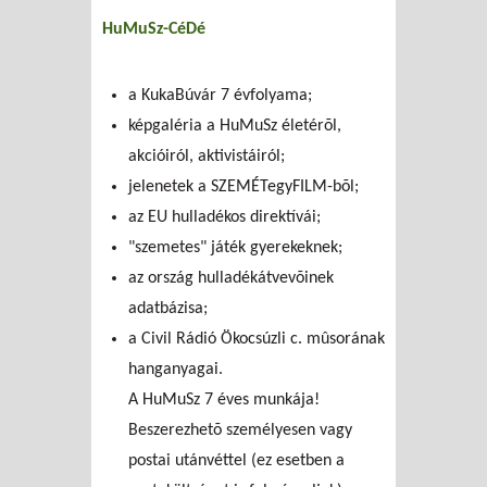
HuMuSz-CéDé
a KukaBúvár 7 évfolyama;
képgaléria a HuMuSz életérõl,
akcióiról, aktivistáiról;
jelenetek a SZEMÉTegyFILM-bõl;
az EU hulladékos direktívái;
"szemetes" játék gyerekeknek;
az ország hulladékátvevõinek
adatbázisa;
a Civil Rádió Ökocsúzli c. mûsorának
hanganyagai.
A HuMuSz 7 éves munkája!
Beszerezhetõ személyesen vagy
postai utánvéttel (ez esetben a