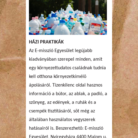
HÁZI PRAKTIKÁK
Az E-misszió Egyesület legújabb
kiadványában szerepel minden, amit
egy környezettudatos családnak tudnia
kell otthona környezetkímélõ
ápolásáról. Tizenkilenc oldal hasznos
információ a bútor, az ablak, a padló, a
szõnyeg, az edények, a ruhák és a
csempék tisztításáról, sõt még az
általában használatos vegyszerek
hatásairól is. Beszerezhetõ: E-misszió
Egyesület, Nyíregyháza 4400 Malom u.