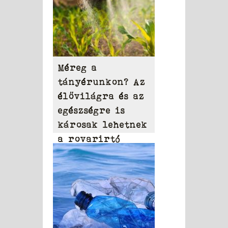
Méreg a
tányérunkon? Az
élővilágra és az
egészségre is
károsak lehetnek
a rovarirtó
szerek