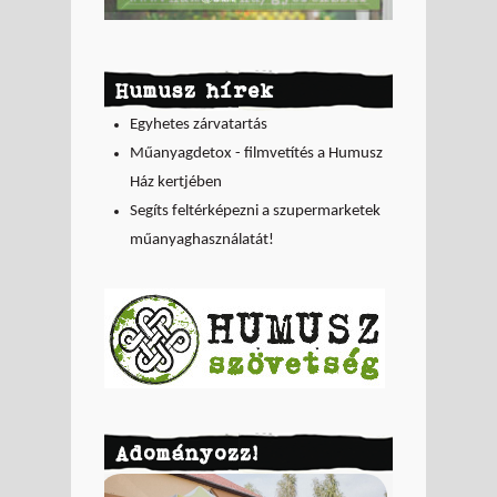
Humusz hírek
Egyhetes zárvatartás
Műanyagdetox - filmvetítés a Humusz
Ház kertjében
Segíts feltérképezni a szupermarketek
műanyaghasználatát!
Adományozz!