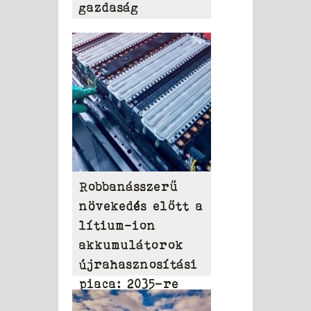
gazdaság
Robbanásszerű
növekedés előtt a
lítium-ion
akkumulátorok
újrahasznosítási
piaca: 2035-re
elérheti a 31,95