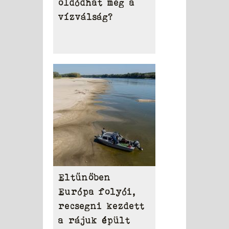
oldódhat meg a
vízválság?
Eltűnőben
Európa folyói,
recsegni kezdett
a rájuk épült