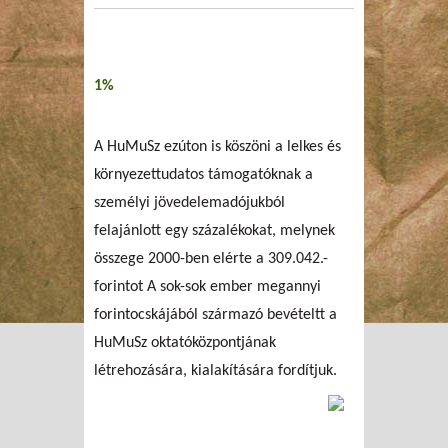
1%
A HuMuSz ezúton is köszöni a lelkes és
környezettudatos támogatóknak a
személyi jövedelemadójukból
felajánlott egy százalékokat, melynek
összege 2000-ben elérte a 309.042.-
forintot A sok-sok ember megannyi
forintocskájából származó bevételtt a
HuMuSz oktatóközpontjának
létrehozására, kialakítására fordítjuk.