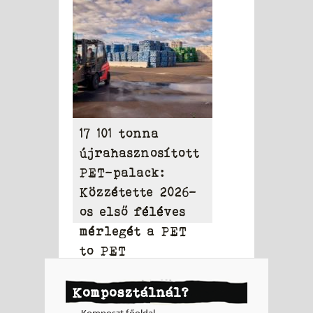
milliárd dollárt
17 101 tonna
újrahasznosított
PET-palack:
Közzétette 2026-
os első féléves
mérlegét a PET
to PET
Komposztálnál?