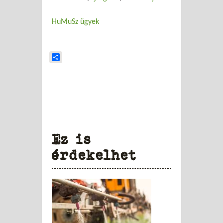
HuMuSz ügyek
Share
Ez is
érdekelhet