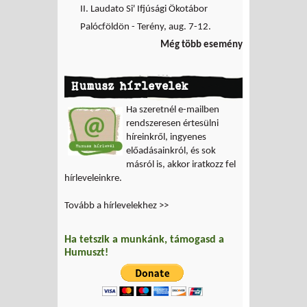
II. Laudato Si' Ifjúsági Ökotábor
Palócföldön - Terény, aug. 7-12.
Még több esemény
Humusz hírlevelek
Ha szeretnél e-mailben
rendszeresen értesülni
híreinkről, ingyenes
előadásainkról, és sok
másról is, akkor iratkozz fel
hírleveleinkre.
Tovább a hírlevelekhez >>
Ha tetszik a munkánk, támogasd a
Humuszt!