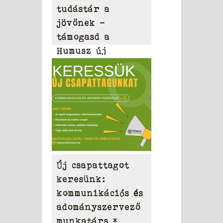
tudástár a
jövőnek –
támogasd a
Humusz új
honlapját!
Új csapattagot
keresünk:
kommunikációs és
adományszervező
munkatárs *