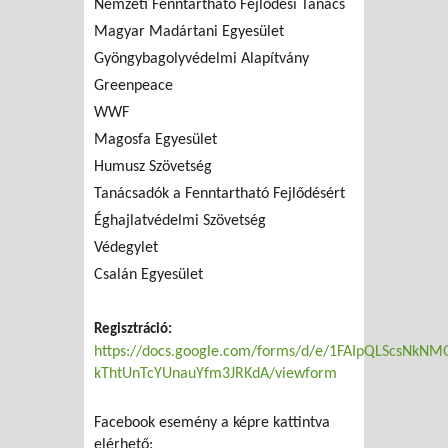
Nemzeti Fenntartható Fejlődési Tanács
Magyar Madártani Egyesület
Gyöngybagolyvédelmi Alapítvány
Greenpeace
WWF
Magosfa Egyesület
Humusz Szövetség
Tanácsadók a Fenntartható Fejlődésért
Éghajlatvédelmi Szövetség
Védegylet
Csalán Egyesület
Regisztráció:
https://docs.google.com/forms/d/e/1FAIpQLScsNkN
kThtUnTcYUnauYfm3JRKdA/viewform
Facebook esemény a képre kattintva
elérhető: