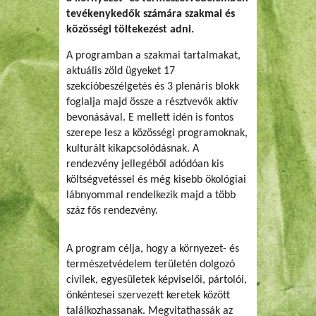
tevékenykedők számára szakmai és
közösségi töltekezést adni.
A programban a szakmai tartalmakat,
aktuális zöld ügyeket 17
szekcióbeszélgetés és 3 plenáris blokk
foglalja majd össze a résztvevők aktív
bevonásával. E mellett idén is fontos
szerepe lesz a közösségi programoknak,
kulturált kikapcsolódásnak. A
rendezvény jellegéből adódóan kis
költségvetéssel és még kisebb ökológiai
lábnyommal rendelkezik majd a több
száz fős rendezvény.
A program célja, hogy a környezet- és
természetvédelem területén dolgozó
civilek, egyesületek képviselői, pártolói,
önkéntesei szervezett keretek között
találkozhassanak. Megvitathassák az