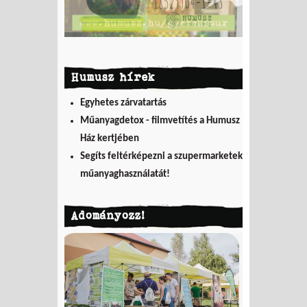
Humusz hírek
Egyhetes zárvatartás
Műanyagdetox - filmvetítés a Humusz
Ház kertjében
Segíts feltérképezni a szupermarketek
műanyaghasználatát!
Adományozz!