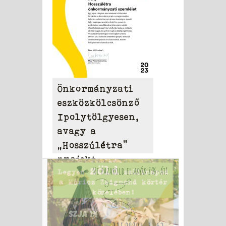
szervezet
mutatta be a
legizgalmasabb
projektjeit
Önkormányzati
eszközkölcsönző
Ipolytölgyesen,
avagy a
„Hosszúlétra”
projekt