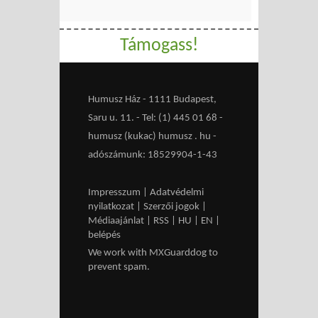
Támogass!
Humusz Ház - 1111 Budapest,
Saru u. 11. - Tel: (1) 445 01 68 -
humusz (kukac) humusz . hu -
adószámunk: 18529904-1-43
Impresszum
|
Adatvédelmi
nyilatkozat
|
Szerzői jogok
|
Médiaajánlat
|
RSS
|
HU
|
EN
|
belépés
We work with
MXGuarddog
to
prevent spam.