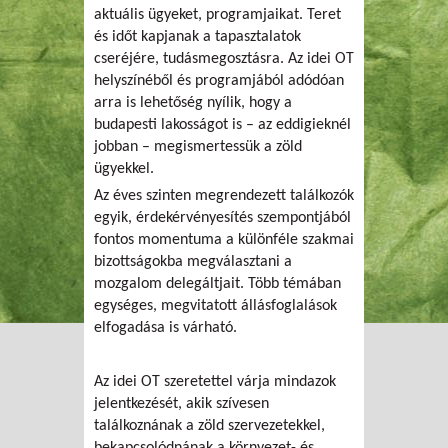
aktuális ügyeket, programjaikat. Teret
és időt kapjanak a tapasztalatok
cseréjére, tudásmegosztásra. Az idei OT
helyszínéből és programjából adódóan
arra is lehetőség nyílik, hogy a
budapesti lakosságot is – az eddigieknél
jobban – megismertessük a zöld
ügyekkel.
Az éves szinten megrendezett találkozók
egyik, érdekérvényesítés szempontjából
fontos momentuma a különféle szakmai
bizottságokba megválasztani a
mozgalom delegáltjait. Több témában
egységes, megvitatott állásfoglalások
elfogadása is várható.
Az idei OT szeretettel várja mindazok
jelentkezését, akik szívesen
találkoznának a zöld szervezetekkel,
bekapcsolódnának a környezet- és