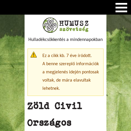
Hulladékcsökkentés a mindennapokban
Figyelmeztető üzenet
Ez a cikk kb. 7 éve íródott.
A benne szereplő információk
a megjelenés idején pontosak
voltak, de mára elavultak
lehetnek.
Zöld Civil
Országos