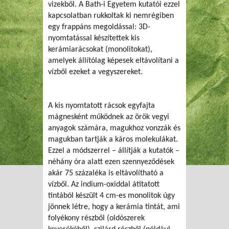
vizekből. A Bath-i Egyetem kutatói ezzel
kapcsolatban rukkoltak ki nemrégiben
egy frappáns megoldással: 3D-
nyomtatással készítettek kis
kerámiarácsokat (monolitokat),
amelyek állítólag képesek eltávolítani a
vízből ezeket a vegyszereket.
A kis nyomtatott rácsok egyfajta
mágnesként működnek az örök vegyi
anyagok számára, magukhoz vonzzák és
magukban tartják a káros molekulákat.
Ezzel a módszerrel – állítják a kutatók –
néhány óra alatt ezen szennyeződések
akár 75 százaléka is eltávolítható a
vízből. Az indium-oxiddal átitatott
tintából készült 4 cm-es monolitok úgy
jönnek létre, hogy a kerámia tintát, ami
folyékony részből (oldószerek