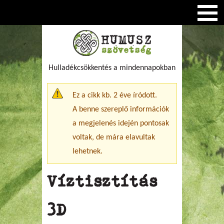
Hulladékcsökkentés a mindennapokban
Figyelmeztető üzenet
Ez a cikk kb. 2 éve íródott.
A benne szereplő információk
a megjelenés idején pontosak
voltak, de mára elavultak
lehetnek.
Víztisztítás
3D