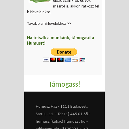
előadásainkról, és sok
másról is, akkor iratkozz fel
hírleveleinkre.
Tovább a hírlevelekhez >>
Ha tetszik a munkánk, támogasd a
Humuszt!
Támogass!
Humusz Ház - 1111 Budapest,
Saru u. 11. - Tel: (1) 445 01 68 -
humusz (kukac) humusz . hu -