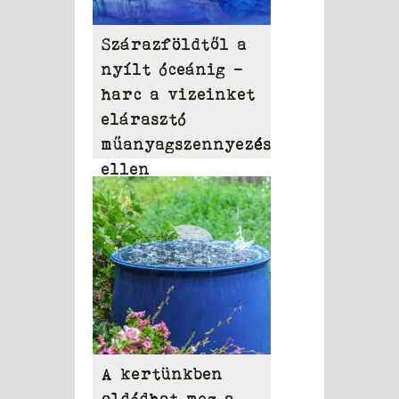
Szárazföldtől a
nyílt óceánig –
harc a vizeinket
elárasztó
műanyagszennyezés
ellen
A kertünkben