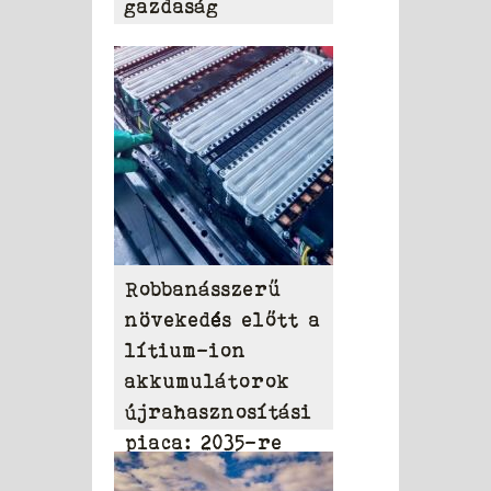
gazdaság
Robbanásszerű
növekedés előtt a
lítium-ion
akkumulátorok
újrahasznosítási
piaca: 2035-re
elérheti a 31,95