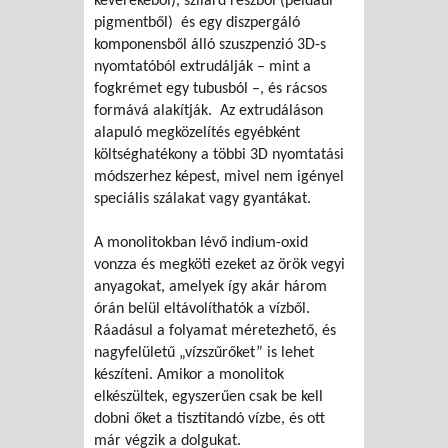
keverékéből), szilárd részből (például
pigmentből) és egy diszpergáló
komponensből álló szuszpenzió 3D-s
nyomtatóból extrudálják – mint a
fogkrémet egy tubusból –, és rácsos
formává alakítják. Az extrudáláson
alapuló megközelítés egyébként
költséghatékony a többi 3D nyomtatási
módszerhez képest, mivel nem igényel
speciális szálakat vagy gyantákat.
A monolitokban lévő indium-oxid
vonzza és megköti ezeket az örök vegyi
anyagokat, amelyek így akár három
órán belül eltávolíthatók a vízből.
Ráadásul a folyamat méretezhető, és
nagyfelületű „vízszűrőket” is lehet
készíteni. Amikor a monolitok
elkészültek, egyszerűen csak be kell
dobni őket a tisztítandó vízbe, és ott
már végzik a dolgukat.