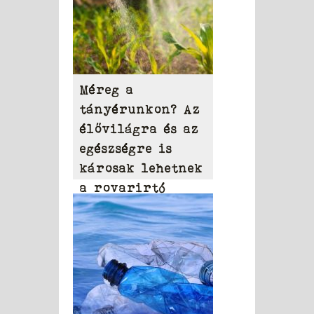
Méreg a
tányérunkon? Az
élővilágra és az
egészségre is
károsak lehetnek
a rovarirtó
szerek