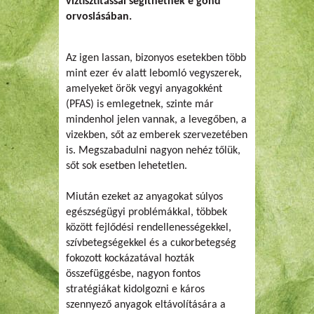
víztisztítással segíthetnek e gond
orvoslásában.
Az igen lassan, bizonyos esetekben több
mint ezer év alatt lebomló vegyszerek,
amelyeket örök vegyi anyagokként
(PFAS) is emlegetnek, szinte már
mindenhol jelen vannak, a levegőben, a
vizekben, sőt az emberek szervezetében
is. Megszabadulni nagyon nehéz tőlük,
sőt sok esetben lehetetlen.
Miután ezeket az anyagokat súlyos
egészségügyi problémákkal, többek
között fejlődési rendellenességekkel,
szívbetegségekkel és a cukorbetegség
fokozott kockázatával hozták
összefüggésbe, nagyon fontos
stratégiákat kidolgozni e káros
szennyező anyagok eltávolítására a