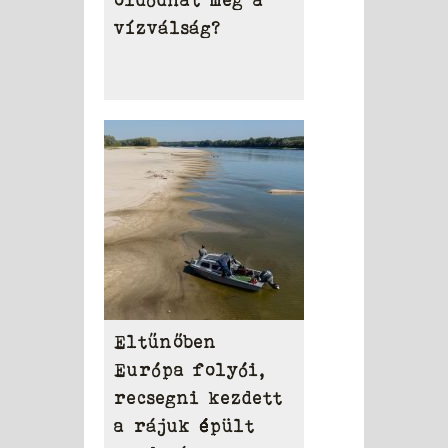
oldódhat meg a
vízválság?
Eltűnőben
Európa folyói,
recsegni kezdett
a rájuk épült