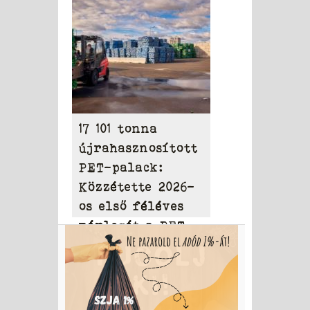
milliárd dollárt
17 101 tonna
újrahasznosított
PET-palack:
Közzétette 2026-
os első féléves
mérlegét a PET
to PET