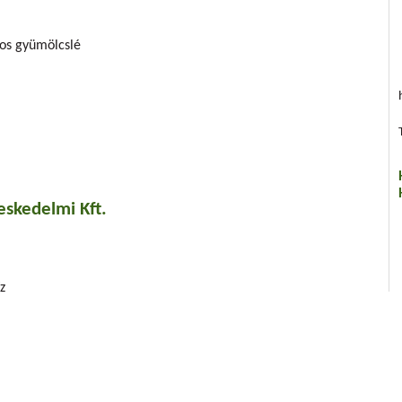
tos gyümölcslé
eskedelmi Kft.
z