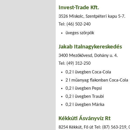
Invest-Trade Kft.
3526 Miskolc, Szentpéteri kapu 5-7.
Tel: (46) 502-240
üveges szörpök
Jakab Italnagykereskedés
3400 Mezőkövesd, Dohány u. 4.
Tel: (49) 312-250
0,2 l üvegben Coca-Cola
2 l műanyag flakonban Coca-Cola
0,2 l üvegben Pepsi
0,2 l üvegben Traubi
0,2 l üvegben Márka
Kékkúti Ásványvíz Rt
8254 Kékkút, Fő út Tel: (87) 563-219,