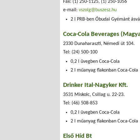
Fax: (1) 250-1125, (1) 250-1056
e-mail:
vszolg@buszesz.hu
2 l PRB-ben Óbudai Gyémánt ásvá
Coca-Cola Beverages (Magyar
2330 Dunaharaszti, Némedi út 104.
Tel: (24) 500-100
0,2 l üvegben Coca-Cola
2 l műanyag flakonban Coca-Cola
Drinker Ital-Nagyker Kft.
3531 Miskolc, Csillag u. 22-23.
Tel: (46) 508-853
0,2 l üvegben Coca-Cola
2 l műanyag flakonban Coca-Cola
Első Híd Bt