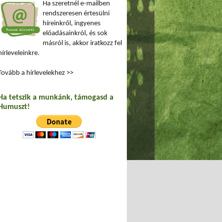
Ha szeretnél e-mailben
rendszeresen értesülni
híreinkről, ingyenes
előadásainkról, és sok
másról is, akkor iratkozz fel
hírleveleinkre.
Tovább a hírlevelekhez >>
Ha tetszik a munkánk, támogasd a
Humuszt!