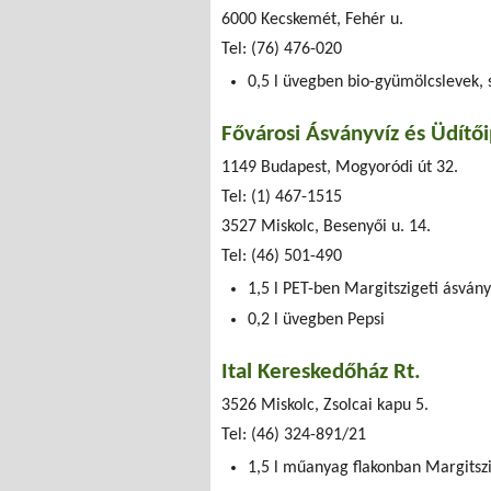
6000 Kecskemét, Fehér u.
Tel: (76) 476-020
0,5 l üvegben bio-gyümölcslevek, 
Fővárosi Ásványvíz és Üdítői
1149 Budapest, Mogyoródi út 32.
Tel: (1) 467-1515
3527 Miskolc, Besenyői u. 14.
Tel: (46) 501-490
1,5 l PET-ben Margitszigeti ásvány
0,2 l üvegben Pepsi
Ital Kereskedőház Rt.
3526 Miskolc, Zsolcai kapu 5.
Tel: (46) 324-891/21
1,5 l műanyag flakonban Margitszi