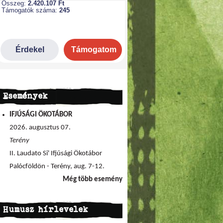
Események
IFJÚSÁGI ÖKOTÁBOR
2026. augusztus 07.
Terény
II. Laudato Si' Ifjúsági Ökotábor
Palócföldön - Terény, aug. 7-12.
Még több esemény
Humusz hírlevelek