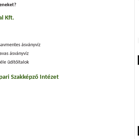
yeneket?
l Kft.
nsavmentes ásványvíz
avas ásványvíz
éle üdítőitalok
pari Szakképző Intézet