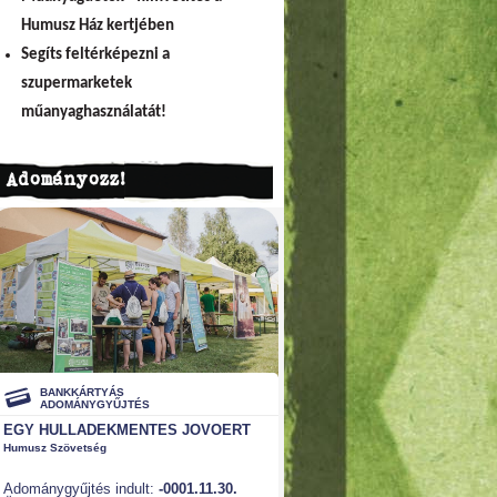
Humusz Ház kertjében
Segíts feltérképezni a
szupermarketek
műanyaghasználatát!
Adományozz!