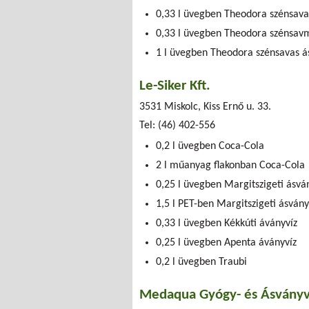
0,33 l üvegben Theodora szénsava
0,33 l üvegben Theodora szénsav
1 l üvegben Theodora szénsavas á
Le-Siker Kft.
3531 Miskolc, Kiss Ernő u. 33.
Tel: (46) 402-556
0,2 l üvegben Coca-Cola
2 l műanyag flakonban Coca-Cola
0,25 l üvegben Margitszigeti ásvá
1,5 l PET-ben Margitszigeti ásvány
0,33 l üvegben Kékkúti áványvíz
0,25 l üvegben Apenta áványvíz
0,2 l üvegben Traubi
Medaqua Gyógy- és Ásványví