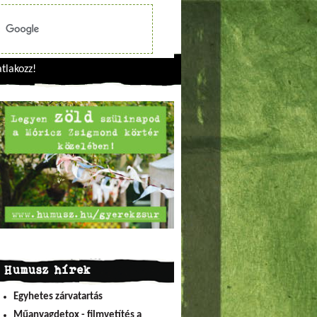
tlakozz!
Humusz hírek
Egyhetes zárvatartás
Műanyagdetox - filmvetítés a