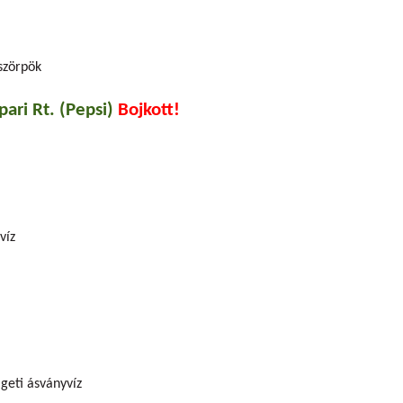
szörpök
pari Rt. (Pepsi)
Bojkott!
víz
geti ásványvíz