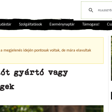
udástár
Szolgáltatások
Eseménynaptár
Támogass!
Csa
 a megjelenés idején pontosak voltak, de mára elavultak
tót gyártó vagy
égek