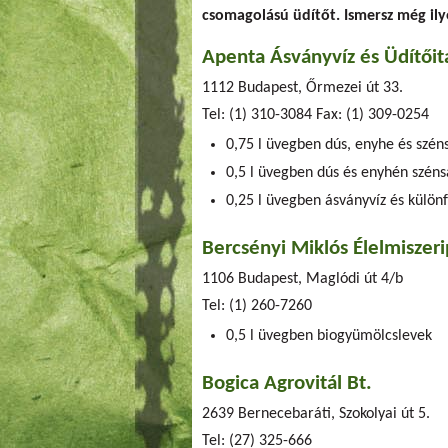
csomagolású üdítőt. Ismersz még il
Apenta Ásványvíz és Üdítőita
1112 Budapest, Őrmezei út 33.
Tel: (1) 310-3084 Fax: (1) 309-0254
0,75 l üvegben dús, enyhe és szé
0,5 l üvegben dús és enyhén széns
0,25 l üvegben ásványvíz és különf
Bercsényi Miklós Élelmiszeri
1106 Budapest, Maglódi út 4/b
Tel: (1) 260-7260
0,5 l üvegben biogyümölcslevek
Bogica Agrovitál Bt.
2639 Bernecebaráti, Szokolyai út 5.
Tel: (27) 325-666