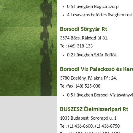
0,5 l üvegben Bogica szörp
4 l csavaros befőttes üvegben ros
Borsodi Sörgyár Rt
3574 Bőcs, Rákóczi út 81.
Tel: (46) 318-133
0,2 l üvegben Sztár üdítők
Borsodi Víz Palackozó és Ker
3780 Edelény, IV. akna Pf.: 24.
Tel/fax: (48) 525-038,
0,5 l üvegben Borsodi Víz ásványví
BUSZESZ Élelmiszeripari Rt
1033 Budapest, Sorompó u. 1.
Tel: (1) 436-8600, (1) 436-8750