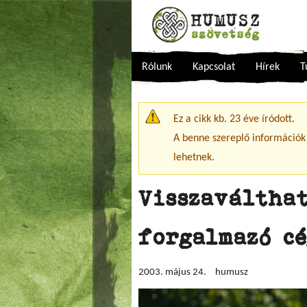
Rólunk
Kapcsolat
Hírek
T
Figyelmeztető üzenet
Ez a cikk kb. 23 éve íródott.
A benne szereplő információk
lehetnek.
Visszaváltha
forgalmazó c
2003. május 24.
humusz