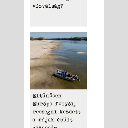
vízválság?
Eltűnőben
Európa folyói,
recsegni kezdett
a rájuk épült
gazdaság