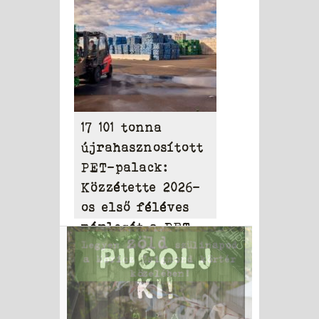
milliárd dollárt
17 101 tonna
újrahasznosított
PET-palack:
Közzétette 2026-
os első féléves
mérlegét a PET
to PET