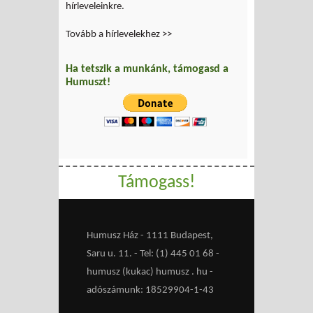
hírleveleinkre.
Tovább a hírlevelekhez >>
Ha tetszik a munkánk, támogasd a
Humuszt!
Támogass!
Humusz Ház - 1111 Budapest,
Saru u. 11. - Tel: (1) 445 01 68 -
humusz (kukac) humusz . hu -
adószámunk: 18529904-1-43