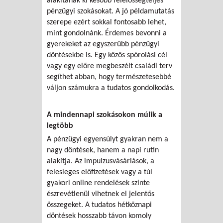
alakítanak ki később felelősségteljes
pénzügyi szokásokat. A jó példamutatás
szerepe ezért sokkal fontosabb lehet,
mint gondolnánk. Érdemes bevonni a
gyerekeket az egyszerűbb pénzügyi
döntésekbe is. Egy közös spórolási cél
vagy egy előre megbeszélt családi terv
segíthet abban, hogy természetesebbé
váljon számukra a tudatos gondolkodás.
A mindennapi szokásokon múlik a
legtöbb
A pénzügyi egyensúlyt gyakran nem a
nagy döntések, hanem a napi rutin
alakítja. Az impulzusvásárlások, a
felesleges előfizetések vagy a túl
gyakori online rendelések szinte
észrevétlenül vihetnek el jelentős
összegeket. A tudatos hétköznapi
döntések hosszabb távon komoly