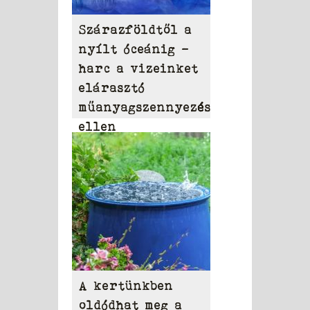
Szárazföldtől a
nyílt óceánig –
harc a vizeinket
elárasztó
műanyagszennyezés
ellen
A kertünkben
oldódhat meg a