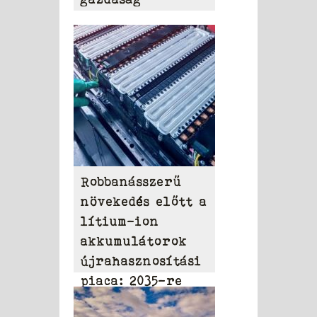
Robbanásszerű
növekedés előtt a
lítium-ion
akkumulátorok
újrahasznosítási
piaca: 2035-re
elérheti a 31,95