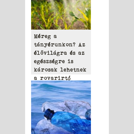
Méreg a
tányérunkon? Az
élővilágra és az
egészségre is
károsak lehetnek
a rovarirtó
szerek