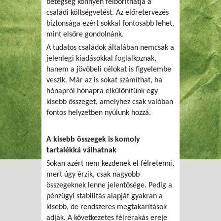
betegség könnyen felboríthatja a
családi költségvetést. Az előretervezés
biztonsága ezért sokkal fontosabb lehet,
mint elsőre gondolnánk.
A tudatos családok általában nemcsak a
jelenlegi kiadásokkal foglalkoznak,
hanem a jövőbeli célokat is figyelembe
veszik. Már az is sokat számíthat, ha
hónapról hónapra elkülönítünk egy
kisebb összeget, amelyhez csak valóban
fontos helyzetben nyúlunk hozzá.
A kisebb összegek is komoly
tartalékká válhatnak
Sokan azért nem kezdenek el félretenni,
mert úgy érzik, csak nagyobb
összegeknek lenne jelentősége. Pedig a
pénzügyi stabilitás alapját gyakran a
kisebb, de rendszeres megtakarítások
adják. A következetes félrerakás ereje