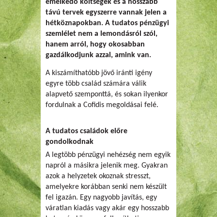
emelkedő költségek és a hosszabb
távú tervek egyszerre vannak jelen a
hétköznapokban. A tudatos pénzügyi
szemlélet nem a lemondásról szól,
hanem arról, hogy okosabban
gazdálkodjunk azzal, amink van.
A kiszámíthatóbb jövő iránti igény
egyre több család számára válik
alapvető szemponttá, és sokan ilyenkor
fordulnak a Cofidis megoldásai felé.
A tudatos családok előre
gondolkodnak
A legtöbb pénzügyi nehézség nem egyik
napról a másikra jelenik meg. Gyakran
azok a helyzetek okoznak stresszt,
amelyekre korábban senki nem készült
fel igazán. Egy nagyobb javítás, egy
váratlan kiadás vagy akár egy hosszabb