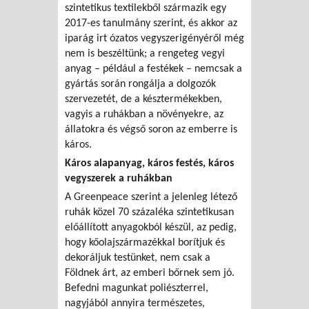
szintetikus textilekből származik egy
2017-es tanulmány szerint, és akkor az
iparág irt ózatos vegyszerigényéről még
nem is beszéltünk; a rengeteg vegyi
anyag – például a festékek – nemcsak a
gyártás során rongálja a dolgozók
szervezetét, de a késztermékekben,
vagyis a ruhákban a növényekre, az
állatokra és végső soron az emberre is
káros.
Káros alapanyag, káros festés, káros
vegyszerek a ruhákban
A Greenpeace szerint a jelenleg létező
ruhák közel 70 százaléka szintetikusan
előállított anyagokból készül, az pedig,
hogy kőolajszármazékkal borítjuk és
dekoráljuk testünket, nem csak a
Földnek árt, az emberi bőrnek sem jó.
Befedni magunkat poliészterrel,
nagyjából annyira természetes,