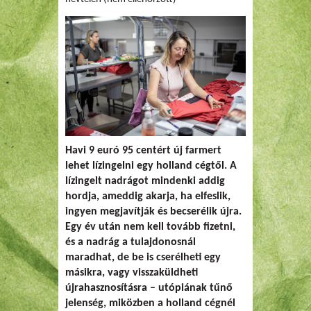
Havi 9 euró 95 centért új farmert
lehet lízingelni egy holland cégtől. A
lízingelt nadrágot mindenki addig
hordja, ameddig akarja, ha elfeslik,
ingyen megjavítják és becserélik újra.
Egy év után nem kell tovább fizetni,
és a nadrág a tulajdonosnál
maradhat, de be is cserélheti egy
másikra, vagy visszaküldheti
újrahasznosításra – utópiának tűnő
jelenség, miközben a holland cégnél