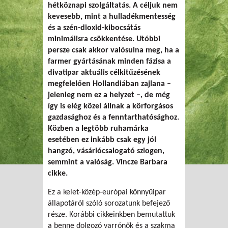
hétköznapi szolgáltatás. A céljuk nem
kevesebb, mint a hulladékmentesség
és a szén-dioxid-kibocsátás
minimálisra csökkentése. Utóbbi
persze csak akkor valósulna meg, ha a
farmer gyártásának minden fázisa a
divatipar aktuális célkitűzésének
megfelelően Hollandiában zajlana –
jelenleg nem ez a helyzet –, de még
így is elég közel állnak a körforgásos
gazdasághoz és a fenntarthatósághoz.
Közben a legtöbb ruhamárka
esetében ez inkább csak egy jól
hangzó, vásárlócsalogató szlogen,
semmint a valóság. Vincze Barbara
cikke.
Ez a kelet-közép-európai könnyűipar
állapotáról szóló sorozatunk befejező
része. Korábbi cikkeinkben bemutattuk
a benne dolgozó varrónők és a szakma