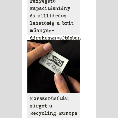
Fenyegető
kapacitáshiány
és milliárdos
lehetőség a brit
műanyag-
újrahasznosításban
Korszerűsítést
sürget a
Recycling Europe