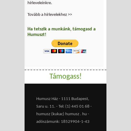
hírleveleinkre.
Tovább a hírlevelekhez >>
Ha tetszik a munkánk, támogasd a
Humuszt!
Támogass!
Humusz Ház - 1111 Budapest,
Saru u. 11. - Tel: (1) 445 01 68 -
humusz (kukac) humusz . hu -
adószámunk: 18529904-1-43