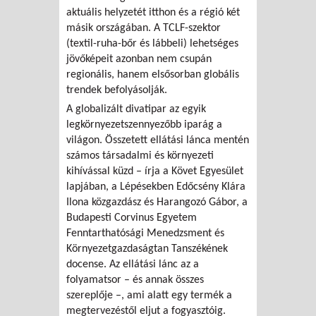
aktuális helyzetét itthon és a régió két
másik országában. A TCLF-szektor
(textil-ruha-bőr és lábbeli) lehetséges
jövőképeit azonban nem csupán
regionális, hanem elsősorban globális
trendek befolyásolják.
A globalizált divatipar az egyik
legkörnyezetszennyezőbb iparág a
világon. Összetett ellátási lánca mentén
számos társadalmi és környezeti
kihívással küzd – írja a Követ Egyesület
lapjában, a Lépésekben Edőcsény Klára
Ilona közgazdász és Harangozó Gábor, a
Budapesti Corvinus Egyetem
Fenntarthatósági Menedzsment és
Környezetgazdaságtan Tanszékének
docense. Az ellátási lánc az a
folyamatsor – és annak összes
szereplője –, ami alatt egy termék a
megtervezéstől eljut a fogyasztóig.