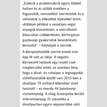
„Ezekről a problémákról egyre többet
hallani és az utóbbi években a
fogyasztók, nemzetközi szervezetek és a
vállalatok is elkezdtek lépéséket tenni,
utóbbiak például a veszélyes vegyi
anyagok kivezetésén, a szén-dioxid-
kibocsátás csökkentésén, körforgásos
gazdasági gyakorlatok bevezetésén
keresztül” – folytatják a szerzők.
A környezetvédők szerint ennek már
épp itt volt az ideje. A negatív
környezeti hatások egy részét csak
megbecsülni lehet, az azonban tény,
hogy a divat- és ruhaipar a legnagyobb
vízfelhasználók között van: 2015-ben a
divatipar 79 milliárd köbméter vizet
használt – ez évente 44 balatonnyi
vízmennyiség. A világ óceánjaiba kerülő
mikroműanyag 35 százaléka a
divatiparban egyre népszerűbbé váló