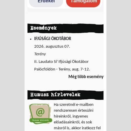
Események
IFJÚSÁGI ÖKOTÁBOR
2026. augusztus 07.
Terény
II. Laudato Si' Ifjúsági Ökotábor
Palócföldön - Terény, aug. 7-12.
Még több esemény
Humusz hírlevelek
Ha szeretnél e-mailben
rendszeresen értesülni
híreinkről, ingyenes
előadásainkról, és sok
másról is, akkor iratkozz fel