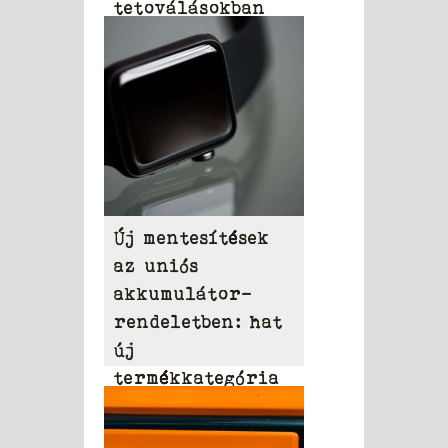
tetoválásokban
Új mentesítések
az uniós
akkumulátor-
rendeletben: hat
új
termékkategória
a listán