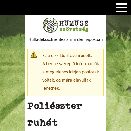
Hulladékcsökkentés a mindennapokban
Figyelmeztető üzenet
Ez a cikk kb. 3 éve íródott.
A benne szereplő információk
a megjelenés idején pontosak
voltak, de mára elavultak
lehetnek.
Poliészter
ruhát