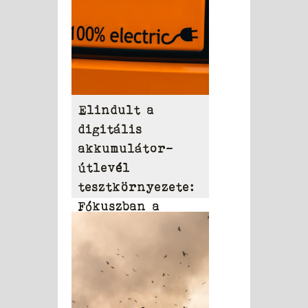
Elindult a
digitális
akkumulátor-
útlevél
tesztkörnyezete:
Fókuszban a
2027-es EU-s
bevezetés