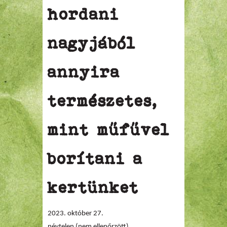
hordani
nagyjából
annyira
természetes,
mint műfűvel
borítani a
kertünket
2023. október 27.
névtelen (nem ellenőrzött)