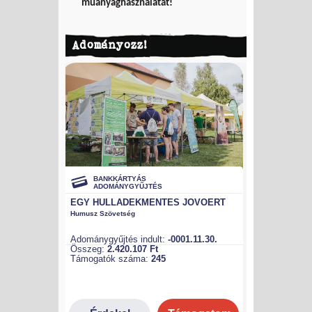
műanyaghasználatát!
Adományozz!