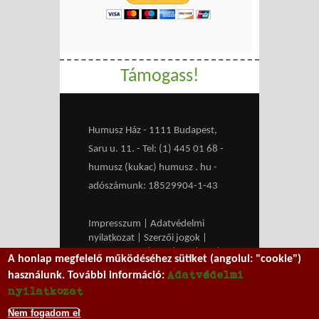
Támogass!
Humusz Ház - 1111 Budapest,
Saru u. 11. - Tel: (1) 445 01 68 -
humusz (kukac) humusz . hu -
adószámunk: 18529904-1-43
Impresszum
|
Adatvédelmi
nyilatkozat
|
Szerzői jogok
|
Médiaajánlat
|
RSS
|
HU
|
EN
|
A honlap megfelelő működéséhez sütiket (angolul: "cookie")
belépés
Adatvédelmi
használunk. További információ:
We work with
MXGuarddog
to
nyilatkozat
prevent spam.
Nem fogadom el