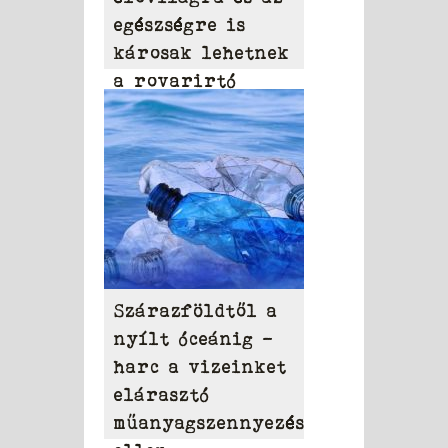
egészségre is
károsak lehetnek
a rovarirtó
szerek
Szárazföldtől a
nyílt óceánig –
harc a vizeinket
elárasztó
műanyagszennyezés