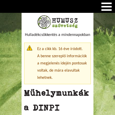
Hulladékcsökkentés a mindennapokban
Figyelmeztető üzenet
Ez a cikk kb. 16 éve íródott.
A benne szereplő információk
a megjelenés idején pontosak
voltak, de mára elavultak
lehetnek.
Műhelymunkák
a DINPI