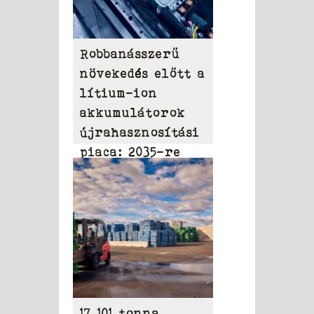
Robbanásszerű
növekedés előtt a
lítium-ion
akkumulátorok
újrahasznosítási
piaca: 2035-re
elérheti a 31,95
milliárd dollárt
17 101 tonna