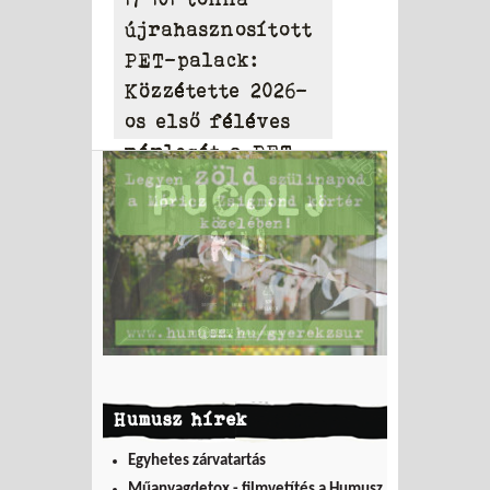
újrahasznosított
PET-palack:
Közzétette 2026-
os első féléves
mérlegét a PET
to PET
Humusz hírek
Egyhetes zárvatartás
Műanyagdetox - filmvetítés a Humusz