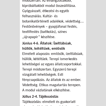
módszertan. Az elhangzottakból,
kipróbáltakból modul összeállítása.
Gyógyászati, étkezési és egyéb
felhasználás. Kultúr- és
botanikatörténeti adalékok, védettség….
Festőnövények – gyapjúfonal festés,
textilfestés (batikolás), színes
„újrapapír” készítése.
Június 4-6.
Állatok: Ízeltlábúak,
hüllők, kétéltűek, emlősök
Elméleti alapozás: emlősök, ízeltlábúak,
hüllők, kétéltűek. Terepi ismerkedés
lehetőségei az egyes állatcsoportokkal.
Terepi módszertan. Egyszerű terepi
vizsgálati lehetőségek. Esti
fénycsapdázás. Az állatok és az ember.
Védettség. Etikus magatartás terepen.
A modul vázlatának elkészítése.
Július 2-4. Tájékozódás
Tájékozódás: elméleti és gyakorlati