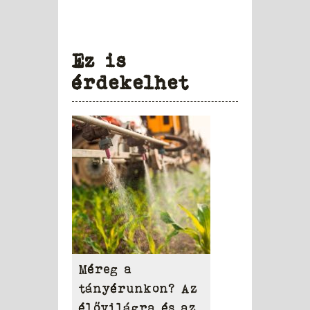
Ez is
érdekelhet
Méreg a
tányérunkon? Az
élővilágra és az