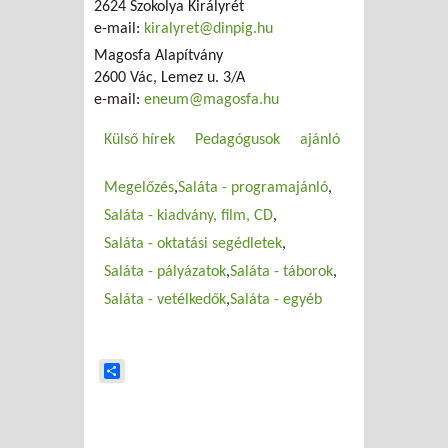
2624 Szokolya Királyrét
e-mail:
kiralyret@dinpig.hu
Magosfa Alapítvány
2600 Vác, Lemez u. 3/A
e-mail:
eneum@magosfa.hu
Külső hírek
Pedagógusok
ajánló
Megelőzés
Saláta - programajánló
Saláta - kiadvány, film, CD
Saláta - oktatási segédletek
Saláta - pályázatok
Saláta - táborok
Saláta - vetélkedők
Saláta - egyéb
Share