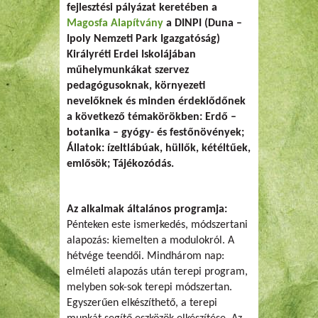
fejlesztési pályázat keretében a
Magosfa Alapítvány
a DINPI (Duna –
Ipoly Nemzeti Park Igazgatóság)
Királyréti Erdei Iskolájában
műhelymunkákat szervez
pedagógusoknak, környezeti
nevelőknek és minden érdeklődőnek
a következő témakörökben: Erdő –
botanika – gyógy- és festőnövények;
Állatok: ízeltlábúak, hüllők, kétéltűek,
emlősök; Tájékozódás.
Az alkalmak általános programja:
Pénteken este ismerkedés, módszertani
alapozás: kiemelten a modulokról. A
hétvége teendői. Mindhárom nap:
elméleti alapozás után terepi program,
melyben sok-sok terepi módszertan.
Egyszerűen elkészíthető, a terepi