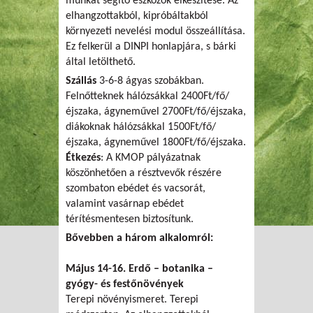
munkát segítő eszközök elkészítése. Az
elhangzottakból, kipróbáltakból
környezeti nevelési modul összeállítása.
Ez felkerül a DINPI honlapjára, s bárki
által letölthető.
Szállás
3-6-8 ágyas szobákban.
Felnőtteknek hálózsákkal 2400Ft/fő/
éjszaka, ágyneművel 2700Ft/fő/éjszaka,
diákoknak hálózsákkal 1500Ft/fő/
éjszaka, ágyneművel 1800Ft/fő/éjszaka.
Étkezés
: A KMOP pályázatnak
köszönhetően a résztvevők részére
szombaton ebédet és vacsorát,
valamint vasárnap ebédet
térítésmentesen biztosítunk.
Bővebben a három alkalomról:
Május 14-16.
Erdő – botanika –
gyógy- és festőnövények
Terepi növényismeret. Terepi