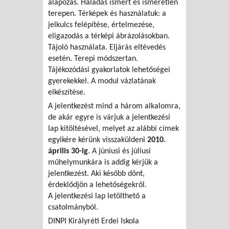
alapozás. Haladás ismert és ismeretlen
terepen. Térképek és használatuk: a
jelkulcs felépítése, értelmezése,
eligazodás a térképi ábrázolásokban.
Tájoló használata. Eljárás eltévedés
esetén. Terepi módszertan.
Tájékozódási gyakorlatok lehetőségei
gyerekekkel. A modul vázlatának
elkészítése.
A jelentkezést mind a három alkalomra,
de akár egyre is várjuk a jelentkezési
lap kitöltésével, melyet az alábbi címek
egyikére kérünk visszaküldeni
2010.
április 30-ig
. A júniusi és júliusi
műhelymunkára is addig kérjük a
jelentkezést. Aki később dönt,
érdeklődjön a lehetőségekről.
A jelentkezési lap letölthető a
csatolmányból.
DINPI Királyréti Erdei Iskola