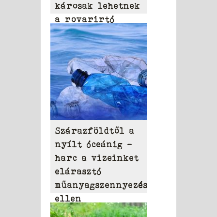
károsak lehetnek
a rovarirtó
szerek
Szárazföldtől a
nyílt óceánig –
harc a vizeinket
elárasztó
műanyagszennyezés
ellen