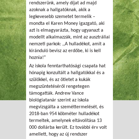
rendszerünk, amely díjat ad majd
azoknak a hallgatóknak, akik a
legkevesebb szemetet termelik –
mondta el Karen Money igazgató, aki
azt is elmagyarázta, hogy ugyanazt a
modellt alkalmazzák, mint az ausztráliai
nemzeti parkok: ,,A hulladékot, amit a
kiránduló bevisz az erdőbe, ki is kell
hoznia!”
Az iskola fenntarthatósági csapata hat
hónapig konzultált a hallgatókkal és a
szülőkkel, és az ötletet a kukák
megszüntetéséről rengetegen
támogatták. Andrew Vance
biológiatanár szerint az iskola
megvizsgálta a szeméttermelését, és
2018-ban 954 köbméter hulladékot
termeltek, amelynek eltávolítása 13
000 dollárba került. Ez további érv volt
amellett, hogy az új rendszer