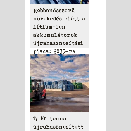
Robbanásszerű
növekedés előtt a
lítium-ion
akkumulátorok
újrahasznosítási
piaca: 2035-re
elérheti a 31,95
milliárd dollárt
17 101 tonna
újrahasznosított