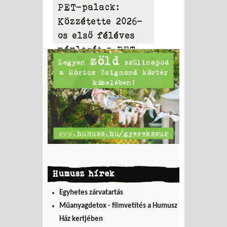
PET-palack:
Közzétette 2026-
os első féléves
mérlegét a PET
to PET
Humusz hírek
Egyhetes zárvatartás
Műanyagdetox - filmvetítés a Humusz
Ház kertjében