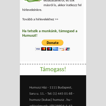
előadásainkról, és sok
másról is, akkor iratkozz fel
hírleveleinkre.
Tovább a hírlevelekhez >>
Ha tetszik a munkánk, támogasd a
Humuszt!
Támogass!
Humusz Ház - 1111 Budapest,
Saru u. 11. - Tel: (1) 445 01 68 -
humusz (kukac) humusz . hu -