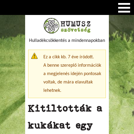
Hulladékcsökkentés a mindennapokban
Figyelmeztető üzenet
Ez a cikk kb. 7 éve íródott.
A benne szereplő információk
a megjelenés idején pontosak
voltak, de mára elavultak
lehetnek.
Kitiltották a
kukákat egy