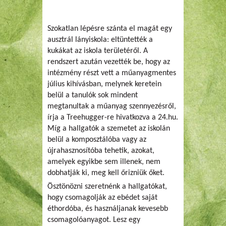
Szokatlan lépésre szánta el magát egy
ausztrál lányiskola: eltüntették a
kukákat az iskola területéről. A
rendszert azután vezették be, hogy az
intézmény részt vett a műanyagmentes
július kihívásban, melynek keretein
belül a tanulók sok mindent
megtanultak a műanyag szennyezésről,
írja a Treehugger-re hivatkozva a 24.hu.
Míg a hallgatók a szemetet az iskolán
belül a komposztálóba vagy az
újrahasznosítóba tehetik, azokat,
amelyek egyikbe sem illenek, nem
dobhatják ki, meg kell őrizniük őket.
Ösztönözni szeretnénk a hallgatókat,
hogy csomagolják az ebédet saját
éthordóba, és használjanak kevesebb
csomagolóanyagot. Lesz egy