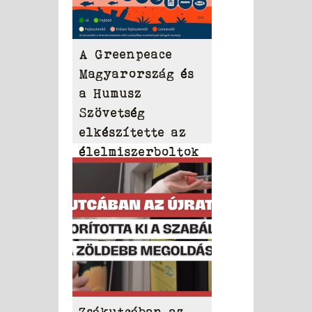
A Greenpeace
Magyarország és
a Humusz
Szövetség
elkészítette az
élelmiszerboltok
2026-os műanyag-
és
szemétrangsorát
Zsákutcában az