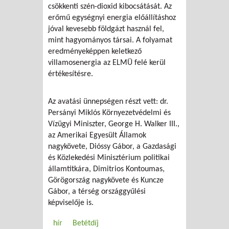
csökkenti szén-dioxid kibocsátását. Az
erőmű egységnyi energia előállításhoz
jóval kevesebb földgázt használ fel,
mint hagyományos társai. A folyamat
eredményeképpen keletkező
villamosenergia az ELMÜ felé kerül
értékesítésre.
Az avatási ünnepségen részt vett: dr.
Persányi Miklós Környezetvédelmi és
Vízügyi Miniszter, George H. Walker III.,
az Amerikai Egyesült Államok
nagykövete, Dióssy Gábor, a Gazdasági
és Közlekedési Minisztérium politikai
államtitkára, Dimitrios Kontoumas,
Görögország nagykövete és Kuncze
Gábor, a térség országgyűlési
képviselője is.
hír
Betétdíj