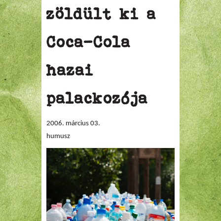
zöldült ki a
Coca-Cola
hazai
palackozója
2006. március 03.
humusz