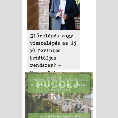
Előrelépés vagy
visszalépés az új
50 forintos
betétdíjas
rendszer? –
Varga Péter
írása