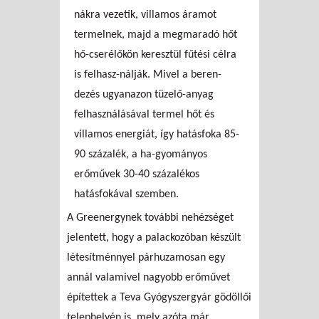
nákra vezetik, villamos áramot
termelnek, majd a megmaradó hőt
hő-cserélőkön keresztül fűtési célra
is felhasz-nálják. Mivel a beren-
dezés ugyanazon tüzelő-anyag
felhasználásával termel hőt és
villamos energiát, így hatásfoka 85-
90 százalék, a ha-gyományos
erőművek 30-40 százalékos
hatásfokával szemben.
A Greenergynek további nehézséget
jelentett, hogy a palackozóban készült
létesítménnyel párhuzamosan egy
annál valamivel nagyobb erőművet
építettek a Teva Gyógyszergyár gödöllői
telephelyén is, mely azóta már