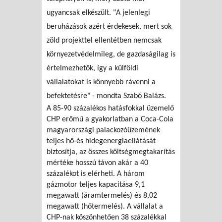
ugyancsak elkészült. "A jelenlegi
beruházások azért érdekesek, mert sok
zöld projekttel ellentétben nemcsak
környezetvédelmileg, de gazdaságilag is
értelmezhetők, így a külföldi
vállalatokat is könnyebb rávenni a
befektetésre" - mondta Szabó Balázs.
A 85-90 százalékos hatásfokkal üzemelő
CHP erőmű a gyakorlatban a Coca-Cola
magyarországi palackozóüzemének
teljes hő-és hidegenergiaellátását
biztosítja, az összes költségmegtakarítás
mértéke hosszú távon akár a 40
százalékot is elérheti. A három
gázmotor teljes kapacitása 9,1
megawatt (áramtermelés) és 8,02
megawatt (hőtermelés). A vállalat a
CHP-nak köszönhetően 38 százalékkal