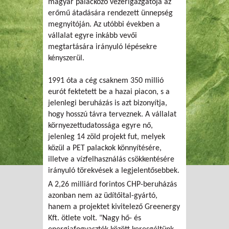
magyar palackozó vezérigazgatója az
erőmű átadására rendezett ünnepség
megnyitóján. Az utóbbi években a
vállalat egyre inkább vevői
megtartására irányuló lépésekre
kényszerül.
1991 óta a cég csaknem 350 millió
eurót fektetett be a hazai piacon, s a
jelenlegi beruházás is azt bizonyítja,
hogy hosszú távra terveznek. A vállalat
környezettudatossága egyre nő,
jelenleg 14 zöld projekt fut, melyek
közül a PET palackok könnyítésére,
illetve a vízfelhasználás csökkentésére
irányuló törekvések a legjelentősebbek.
A 2,26 milliárd forintos CHP-beruházás
azonban nem az üdítőital-gyártó,
hanem a projektet kivitelező Greenergy
Kft. ötlete volt. "Nagy hő- és