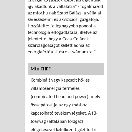
energiafogyasztók között keresgéltünk,
így akadtunk a vállalatra" - fogalmazott
az mfor.hu-nak Szabó Balázs, a vállalat
kereskedelmi és akvizíciós igazgatója.
Hozzátette: "a legnagyobb gondot a
technológia elfogadtatása, illetve az
jelentette, hogy a Coca-Colának
kizárólagosságot kellett adnia az
energiaértékesítésre a számunkra."
Mi a CHP?
Kombinált vagy kapcsolt hő- és
villamosenergia termelés
(combinated head and power), mely
összepárosítja az egy-máshoz
kapcsolható tevékenységeket. A fű-
tőanyag (általában földgáz)
elégetésével keletkezett gőzt turbi-