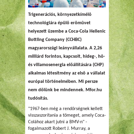
Trigenerációs, környezetkímélõ
technológiára épülõ erõmûvet
helyezett üzembe a Coca-Cola Hellenic
Bottling Company (CCHBC)
magyarországi leányvállalata. A 2,26
milliárd forintos, kapcsolt, hideg-, hõ-
és villamosenergia elõállítására (CHP)
alkalmas létesítmény az elsõ a vállalat
európai történelmében. Mi persze
nem dõlünk be mindennek. Mfor.hu
tudósítás.
"1967-ben még a rendőrségnek kellett
visszaszorítania a tömeget, amely Coca-
Colához akart jutni a BMV-n" -
fogalmazott Robert J. Murray, a