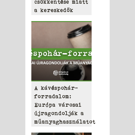
csökkentése miatt
a kereskedők
A kávéspohár-
forradalom:
Európa városai
újragondolják a
műanyaghasználatot