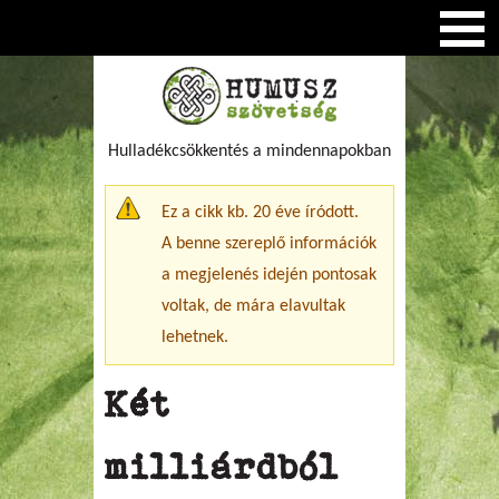
Hulladékcsökkentés a mindennapokban
Figyelmeztető üzenet
Ez a cikk kb. 20 éve íródott.
A benne szereplő információk
a megjelenés idején pontosak
voltak, de mára elavultak
lehetnek.
Két
milliárdból