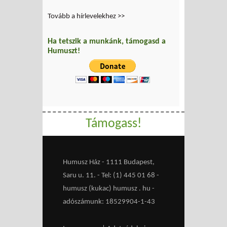
Tovább a hírlevelekhez >>
Ha tetszik a munkánk, támogasd a
Humuszt!
Támogass!
Humusz Ház - 1111 Budapest,
Saru u. 11. - Tel: (1) 445 01 68 -
humusz (kukac) humusz . hu -
adószámunk: 18529904-1-43