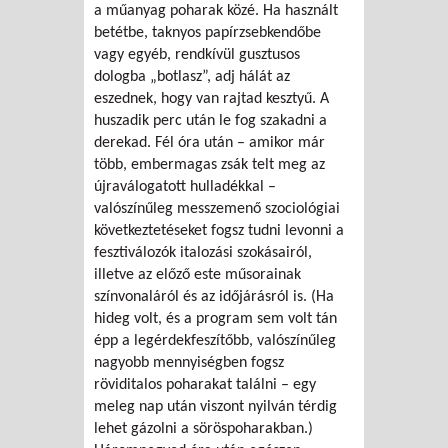
a műanyag poharak közé. Ha használt
betétbe, taknyos papírzsebkendőbe
vagy egyéb, rendkívül gusztusos
dologba „botlasz”, adj hálát az
eszednek, hogy van rajtad kesztyű. A
huszadik perc után le fog szakadni a
derekad. Fél óra után – amikor már
több, embermagas zsák telt meg az
újraválogatott hulladékkal –
valószínűleg messzemenő szociológiai
következtetéseket fogsz tudni levonni a
fesztiválozók italozási szokásairól,
illetve az előző este műsorainak
színvonaláról és az időjárásról is. (Ha
hideg volt, és a program sem volt tán
épp a legérdekfeszítőbb, valószínűleg
nagyobb mennyiségben fogsz
röviditalos poharakat találni – egy
meleg nap után viszont nyilván térdig
lehet gázolni a söröspoharakban.)