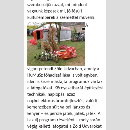
szembesüljön azzal, mi mindent
vagyunk képesek mi, jólfésült
kultúremberek a szeméttel művelni.
A
vigántpetendi Zöld Udvarban, amely a
HuMuSz főhadiszállása is volt egyben,
idén is kissé másfajta programok várták
a látogatókat. Környezetbarát építkezési
technikák, naplopás, azaz
napkollektoros áramfejlesztés, valódi
kemencében sült valódi lángos és
kenyér – és persze játék, játék, játék. A
Lazulj program részeként – mely során
végig kellett látogatni a Zöld Udvarokat