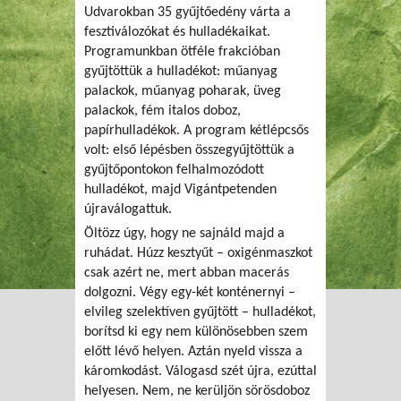
Udvarokban 35 gyűjtőedény várta a
fesztiválozókat és hulladékaikat.
Programunkban ötféle frakcióban
gyűjtöttük a hulladékot: műanyag
palackok, műanyag poharak, üveg
palackok, fém italos doboz,
papírhulladékok. A program kétlépcsős
volt: első lépésben összegyűjtöttük a
gyűjtőpontokon felhalmozódott
hulladékot, majd Vigántpetenden
újraválogattuk.
Öltözz úgy, hogy ne sajnáld majd a
ruhádat. Húzz kesztyűt – oxigénmaszkot
csak azért ne, mert abban macerás
dolgozni. Végy egy-két konténernyi –
elvileg szelektíven gyűjtött – hulladékot,
borítsd ki egy nem különösebben szem
előtt lévő helyen. Aztán nyeld vissza a
káromkodást. Válogasd szét újra, ezúttal
helyesen. Nem, ne kerüljön sörösdoboz