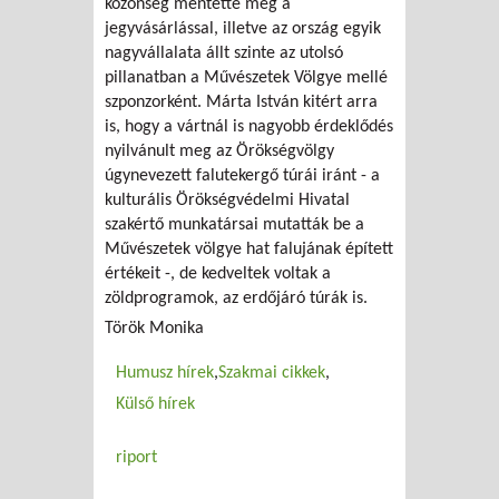
közönség mentette meg a
jegyvásárlással, illetve az ország egyik
nagyvállalata állt szinte az utolsó
pillanatban a Művészetek Völgye mellé
szponzorként. Márta István kitért arra
is, hogy a vártnál is nagyobb érdeklődés
nyilvánult meg az Örökségvölgy
úgynevezett falutekergő túrái iránt - a
kulturális Örökségvédelmi Hivatal
szakértő munkatársai mutatták be a
Művészetek völgye hat falujának épített
értékeit -, de kedveltek voltak a
zöldprogramok, az erdőjáró túrák is.
Török Monika
Humusz hírek
Szakmai cikkek
Külső hírek
riport