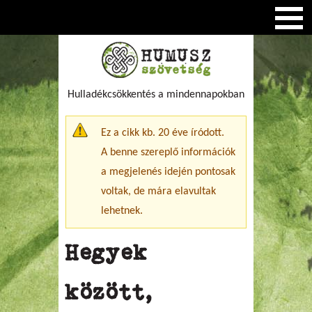
Hulladékcsökkentés a mindennapokban
Figyelmeztető üzenet
Ez a cikk kb. 20 éve íródott.
A benne szereplő információk
a megjelenés idején pontosak
voltak, de mára elavultak
lehetnek.
Hegyek
között,