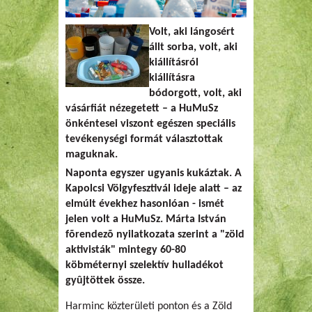
Volt, aki lángosért
állt sorba, volt, aki
kiállításról
kiállításra
bódorgott, volt, aki
vásárfiát nézegetett – a HuMuSz
önkéntesei viszont egészen speciális
tevékenységi formát választottak
maguknak.
Naponta egyszer ugyanis kukáztak. A
Kapolcsi Völgyfesztivál ideje alatt – az
elmúlt évekhez hasonlóan - ismét
jelen volt a HuMuSz. Márta István
fõrendezõ nyilatkozata szerint a "zöld
aktivisták" mintegy 60-80
köbméternyi szelektív hulladékot
gyûjtöttek össze.
Harminc közterületi ponton és a Zöld