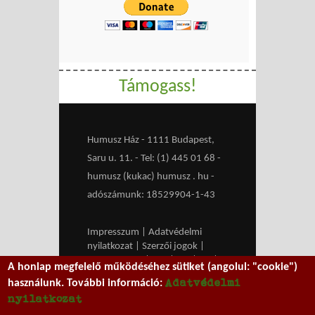
Támogass!
Humusz Ház - 1111 Budapest,
Saru u. 11. - Tel: (1) 445 01 68 -
humusz (kukac) humusz . hu -
adószámunk: 18529904-1-43
Impresszum
|
Adatvédelmi
nyilatkozat
|
Szerzői jogok
|
Médiaajánlat
|
RSS
|
HU
|
EN
|
A honlap megfelelő működéséhez sütiket (angolul: "cookie")
belépés
Adatvédelmi
használunk. További információ:
We work with
MXGuarddog
to
nyilatkozat
prevent spam.