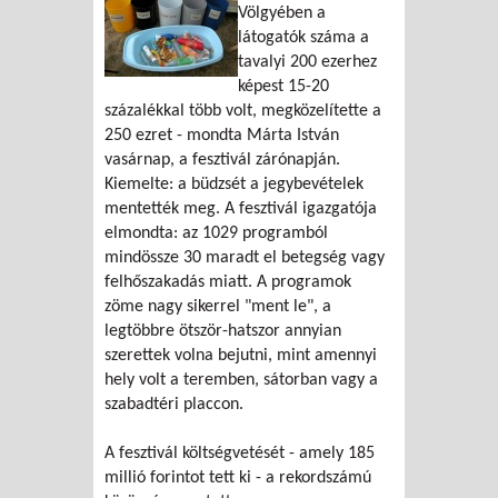
Völgyében a
látogatók száma a
tavalyi 200 ezerhez
képest 15-20
százalékkal több volt, megközelítette a
250 ezret - mondta Márta István
vasárnap, a fesztivál zárónapján.
Kiemelte: a büdzsét a jegybevételek
mentették meg. A fesztivál igazgatója
elmondta: az 1029 programból
mindössze 30 maradt el betegség vagy
felhőszakadás miatt. A programok
zöme nagy sikerrel "ment le", a
legtöbbre ötször-hatszor annyian
szerettek volna bejutni, mint amennyi
hely volt a teremben, sátorban vagy a
szabadtéri placcon.
A fesztivál költségvetését - amely 185
millió forintot tett ki - a rekordszámú