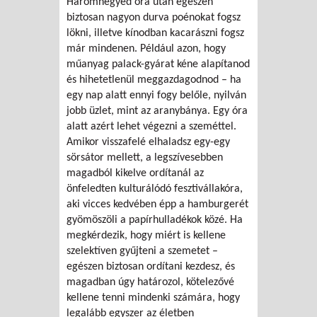
Háromnegyed óra után egészen
biztosan nagyon durva poénokat fogsz
lökni, illetve kínodban kacarászni fogsz
már mindenen. Például azon, hogy
műanyag palack-gyárat kéne alapítanod
és hihetetlenül meggazdagodnod – ha
egy nap alatt ennyi fogy belőle, nyilván
jobb üzlet, mint az aranybánya. Egy óra
alatt azért lehet végezni a szeméttel.
Amikor visszafelé elhaladsz egy-egy
sörsátor mellett, a legszívesebben
magadból kikelve ordítanál az
önfeledten kulturálódó fesztivállakóra,
aki vicces kedvében épp a hamburgerét
gyömöszöli a papírhulladékok közé. Ha
megkérdezik, hogy miért is kellene
szelektíven gyűjteni a szemetet –
egészen biztosan ordítani kezdesz, és
magadban úgy határozol, kötelezővé
kellene tenni mindenki számára, hogy
legalább egyszer az életben