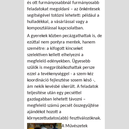
és ott furmányosabbnál furmányosabb
feladatokat megoldani – az önkéntesek
segítségével totózni lehetett: például a
hulladékkal, a vásárlással vagy a
komposztálással kapcsolatban.
A gyerekek közben pecázgathattak is, de
ezúttal nem pontyra mentek, hanem
szemétre: a kifogott kincseket
szelektíven kellett elhelyezni a
megfelelő edényekben. Ügyesebb
szülők is megpróbálkozhattak persze
ezzel a tevékenységgel - a szem-kéz
koordináció fejlesztése sosem késő -,
ám nekik kevésbé sikerült. A feladatok
teljesítése után egy pecséttel
gazdagabban lehetett távozni –
megfelelő számú pecsét összegyűjtése
ajándékot hozott a
környezettudatos(abb) fesztiválozóknak.
A Művészetek