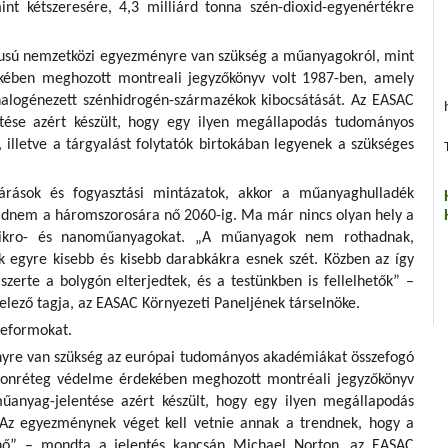
nt kétszeresére, 4,3 milliárd tonna szén-dioxid-egyenértékre
pusú nemzetközi egyezményre van szükség a műanyagokról, mint
kében meghozott montreali jegyzőkönyv volt 1987-ben, amely
 halogénezett szénhidrogén-származékok kibocsátását. Az EASAC
ntése azért készült, hogy egy ilyen megállapodás tudományos
, illetve a tárgyalást folytatók birtokában legyenek a szükséges
járások és fogyasztási mintázatok, akkor a műanyaghulladék
dnem a háromszorosára nő 2060-ig. Ma már nincs olyan hely a
mikro- és nanoműanyagokat. „A műanyagok nem rothadnak,
 egyre kisebb és kisebb darabkákra esnek szét. Közben az így
erte a bolygón elterjedtek, és a testünkben is fellelhetők” –
elező tagja, az EASAC Környezeti Paneljének társelnöke.
reformokat.
yre van szükség az európai tudományos akadémiákat összefogó
ózonréteg védelme érdekében meghozott montréali jegyzőkönyv
űanyag-jelentése azért készült, hogy egy ilyen megállapodás
Az egyezménynek véget kell vetnie annak a trendnek, hogy a
nő” – mondta a jelentés kapcsán Michael Norton, az EASAC