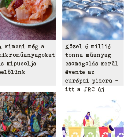
A kimchi még a
Közel 6 millió
mikroműanyagokat
tonna műanyag
is kipucolja
csomagolás kerül
belőlünk
évente az
európai piacra –
itt a JRC új
modellje, amely
ellenőrzi a
tagállami
adatszolgáltatást