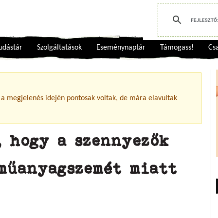
udástár
Szolgáltatások
Eseménynaptár
Támogass!
Csa
 a megjelenés idején pontosak voltak, de mára elavultak
, hogy a szennyezők
 műanyagszemét miatt