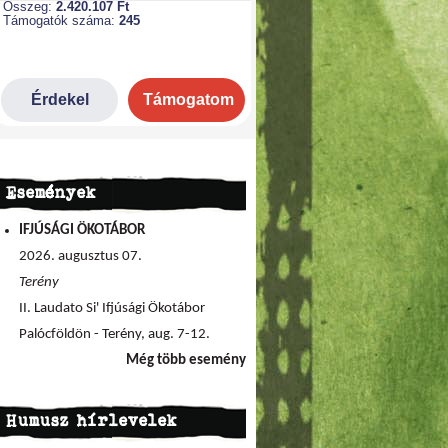
Események
IFJÚSÁGI ÖKOTÁBOR
2026. augusztus 07.
Terény
II. Laudato Si' Ifjúsági Ökotábor
Palócföldön - Terény, aug. 7-12.
Még több esemény
Humusz hírlevelek