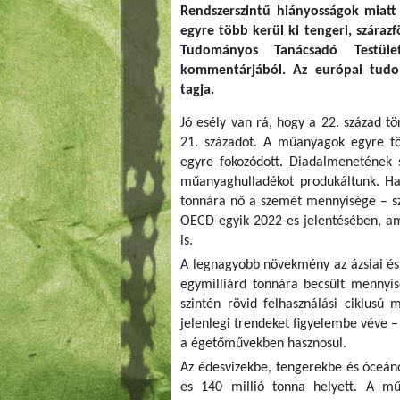
Rendszerszintű hiányosságok miatt
egyre több kerül ki tengeri, száraz
Tudományos Tanácsadó Testüle
kommentárjából. Az európai tud
tagja.
Jó esély van rá, hogy a 22. század t
21. századot. A műanyagok egyre tö
egyre fokozódott. Diadalmenetének
műanyaghulladékot produkáltunk. Ha 
tonnára nő a szemét mennyisége – sze
OECD egyik 2022-es jelentésében, am
is.
A legnagyobb növekmény az ázsiai és
egymilliárd tonnára becsült mennyi
szintén rövid felhasználási ciklusú
jelenlegi trendeket figyelembe véve 
a égetőművekben hasznosul.
Az édesvizekbe, tengerekbe és óceán
es 140 millió tonna helyett. A mű