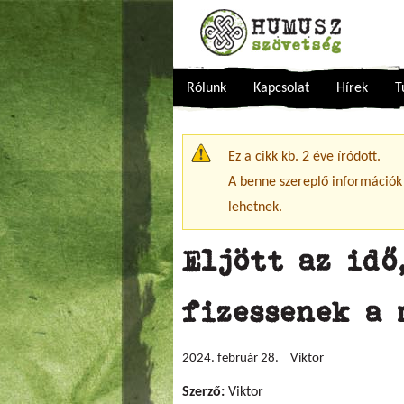
Rólunk
Kapcsolat
Hírek
T
Figyelmeztető üzenet
Ez a cikk kb. 2 éve íródott.
A benne szereplő információk
lehetnek.
Eljött az idő
fizessenek a
2024. február 28.
Viktor
Szerző:
Viktor