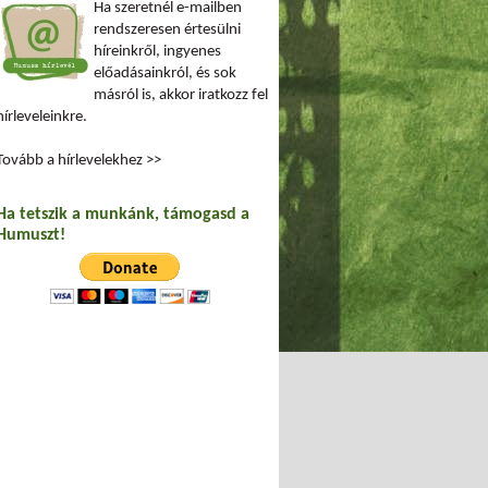
Ha szeretnél e-mailben
rendszeresen értesülni
híreinkről, ingyenes
előadásainkról, és sok
másról is, akkor iratkozz fel
hírleveleinkre.
Tovább a hírlevelekhez >>
Ha tetszik a munkánk, támogasd a
Humuszt!