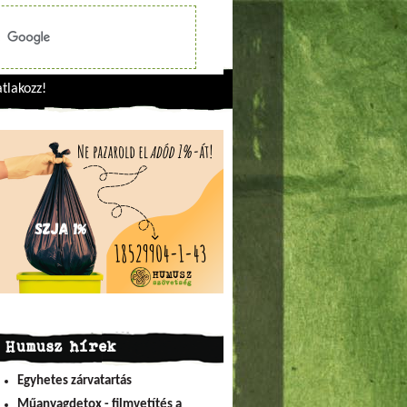
tlakozz!
Humusz hírek
Egyhetes zárvatartás
Műanyagdetox - filmvetítés a