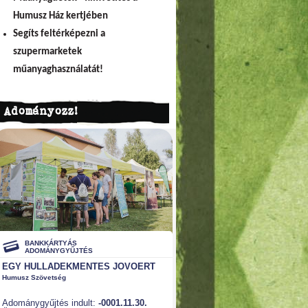
Humusz Ház kertjében
Segíts feltérképezni a
szupermarketek
műanyaghasználatát!
Adományozz!