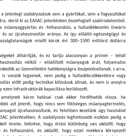
jelenlegi szabályozások sem a gyártókat, sem a fogyasztókat
tra, derül ki az EASAC-jelentésben összefoglalt szakirodalomból.
 a műanyaggyártás és -felhasználás, a hulladékkezelés lineáris
s és az újrahasznosítás aránya. Az így előálló egészségügyi és
azságtalanságok miatti károk évi 300–1500 milliárd dollárra
égeket áthárítják, és ez tartja alacsonyan a primér – tehát
hasznosítás nélkül – előállított műanyagok árát, folyamatos
eskedők az üzemeltetési hatékonyságra összpontosítanak, s arra,
 is vonzók legyenek, nem pedig a hulladékcsökkentésre vagy
sítás előtt pedig technikai kihívások állnak, és nem is annyira
 ezen infrastruktúrák kapacitása korlátozott.
amelynek káros hatásai csak akkor fordíthatók vissza, ha
tóbbi azt jelenti, hogy nincs sem fölösleges műanyagtermelés,
yagot újrahasznosítunk, és felelősen kezelünk úgy használat
ASAC jelentésében. A szabályozás legfontosabb eszköze pedig a
ll lennie, tekintve, hogy óriási különbség van aközött, hogy
és felhasználni, és aközött, hogy ezzel mekkora környezeti