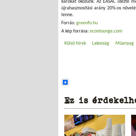
károkat okozunk. Az EASAC idézte mo
újrahasznosítási arány 20%-os növel
lenne.
Forrás:
greenfo.hu
A kép forrása:
econlounge.com
Külső hírek
Lakosság
Műanyag
Share
Ez is érdekelh