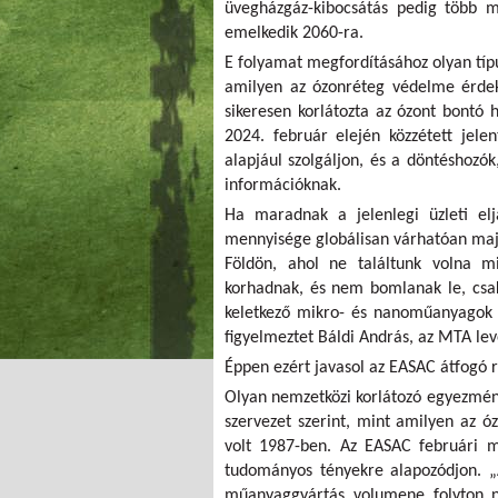
üvegházgáz-kibocsátás pedig több mi
emelkedik 2060-ra.
E folyamat megfordításához olyan tí
amilyen az ózonréteg védelme érde
sikeresen korlátozta az ózont bontó
2024. február elején közzétett jele
alapjául szolgáljon, és a döntéshozók
információknak.
Ha maradnak a jelenlegi üzleti el
mennyisége globálisan várhatóan maj
Földön, ahol ne találtunk volna 
korhadnak, és nem bomlanak le, csak
keletkező mikro- és nanoműanyagok sz
figyelmeztet Báldi András, az MTA lev
Éppen ezért javasol az EASAC átfogó 
Olyan nemzetközi korlátozó egyezmén
szervezet szerint, mint amilyen az 
volt 1987-ben. Az EASAC februári m
tudományos tényekre alapozódjon. „
műanyaggyártás volumene folyton 