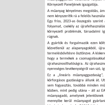
Környezeti Paneljének igazgatója.
A műanyag kényelmes megoldás, ám a 
nem kényszerítik rá a felelős használa
Egy friss, 2023-as összegzés szerint
folyamat, csekély az újrafelhasználá
környezeti problémák, társadalmi ig
rúgnak.
A gyártók és forgalmazók ezen költs
közvetlenül az alapanyagokból, újra
termelésbővítésre ösztönzve. A kisker
hogy a termékek a csomagolásukkal
újrahasznosíthatóságra. Az újrahaszno
nyereséges tevékenységről van szó, így
Ez a „lineáris műanyaggazdaság”, 
körforgásos gazdaságra állunk át. U
sem fogyasztás, továbbá minden műan
közben, mint pedig utána – áll az E
műanyagadó, amelynek jelentősnek ke
mennyibe kerül műanyagot gyártani 