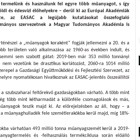
 termelünk és használunk fel egyre több műanyagot, s így
földi és édesvízi élőhelyekre – derül ki az Európai Akadémiák
te, az EASAC a legújabb kutatásokat összefoglaló
ományos szervezetnek a Magyar Tudományos Akadémia is
örténészei a „műanyagok koraként” fogják jellemezni a 20. és a
bb területen való alkalmazása az 1960-as években indult, és
 semmi sem szabott gátat: 2019-ben már 353 millió tonnányi
nem vezetünk be drasztikus korlátozást, 2060-ra 1014 millió
repel a Gazdasági Együttműködési és Fejlesztési Szervezet, az
elyre nyomatékosan hivatkoznak az EASAC-jelentés összeállítói
 a szubszaharai feltörekvő gazdaságokban várható. A több mint
ség több mint kétharmadát a különféle csomagolások és más,
 műanyagok teszik majd ki. Az előrejelzésben az áll, hogy – a
– a műanyaghulladék fele szemétlerakókba kerül majd, míg 18%-
okba várhatóan 493 millió tonna műanyagszemét kerül a 2019-
anyagtermelés és -felhasználás termékciklusa során előálló