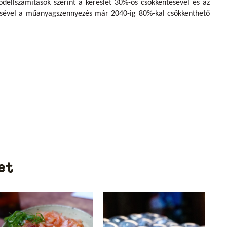
dellszámítások szerint a kereslet 30%-os csökkentésével és az
ésével a műanyagszennyezés már 2040-ig 80%-kal csökkenthető
et