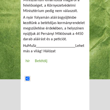
Minisztérium elhárította magáról a
felelősséget, a Környezetvédelmi
Minisztérium pedig nem válaszolt.
A nyár folyamán aláírásgyűjtésbe
kezdtünk a betétdíjas kormányrendelet
megszületése érdekében, a helyszínen
nyújtjuk át Persányi Miklósnak a 4450
darab aláírást és a petíciót.
HuMuSz____________________Lehet
más a világ! Hálózat
hír
Betétdíj
Share