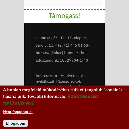
Támogass!
Humusz Ház - 1111 Budapest,
Saru u. 11. - Tel: (1) 445 01 68 -
humusz (kukac) humusz . hu -
adószámunk: 18529904-1-43
Impresszum
|
Adatvédelmi
nyilatkozat
|
Szerzői jogok
|
Médiaajánlat
|
RSS
|
HU
|
EN
|
A honlap megfelelő működéséhez sütiket (angolul: "cookie")
belépés
Adatvédelmi
használunk. További információ:
We work with
MXGuarddog
to
nyilatkozat
prevent spam.
Nem fogadom el
Elfogadom