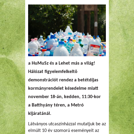
a HuMuSz és a Lehet más a világ!
Hálózat figyelemfelkeltõ
demonstrációt rendez a betétdíjas
kormányrendelet késedelme miatt
november 18-án, kedden, 11:30-kor
a Batthyány téren, a Metró
kijáratánál.
Látványos utcaszínházzal mutatjuk be az
elmúlt 10 év szomorú eseményeit az