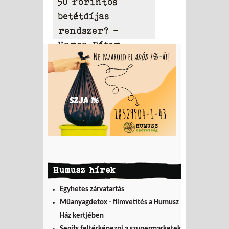
50 forintos
betétdíjas
rendszer? –
Varga Péter
írása
Humusz hírek
Egyhetes zárvatartás
Műanyagdetox - filmvetítés a Humusz
Ház kertjében