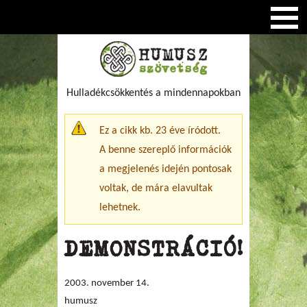
Hulladékcsökkentés a mindennapokban
Figyelmeztető üzenet
Ez a cikk kb. 23 éve íródott.
A benne szereplő információk
a megjelenés idején pontosak
voltak, de mára elavultak
lehetnek.
DEMONSTRÁCIÓ!
2003. november 14.
humusz