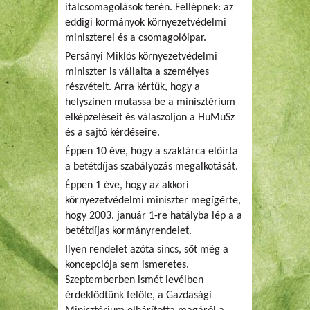
italcsomagolások terén. Fellépnek: az
eddigi kormányok környezetvédelmi
miniszterei és a csomagolóipar.
Persányi Miklós környezetvédelmi
miniszter is vállalta a személyes
részvételt. Arra kértük, hogy a
helyszínen mutassa be a minisztérium
elképzeléseit és válaszoljon a HuMuSz
és a sajtó kérdéseire.
Éppen 10 éve, hogy a szaktárca előírta
a betétdíjas szabályozás megalkotását.
Éppen 1 éve, hogy az akkori
környezetvédelmi miniszter megígérte,
hogy 2003. január 1-re hatályba lép a a
betétdíjas kormányrendelet.
Ilyen rendelet azóta sincs, sőt még a
koncepciója sem ismeretes.
Szeptemberben ismét levélben
érdeklődtünk felőle, a Gazdasági