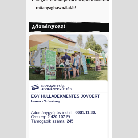
Segíts feltérképezni a szupermarketek
műanyaghasználatát!
Adományozz!