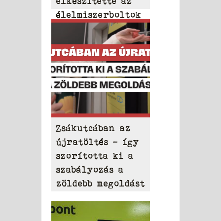
elkészítette az
élelmiszerboltok
2026-os műanyag-
és
szemétrangsorát
Zsákutcában az
újratöltés – így
szorította ki a
szabályozás a
zöldebb megoldást