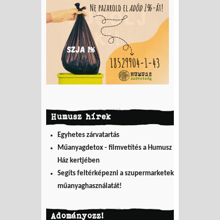
modellje, amely
ellenőrzi a
tagállami
adatszolgáltatást
Humusz hírek
Egyhetes zárvatartás
Műanyagdetox - filmvetítés a Humusz
Ház kertjében
Segíts feltérképezni a szupermarketek
műanyaghasználatát!
Adományozz!