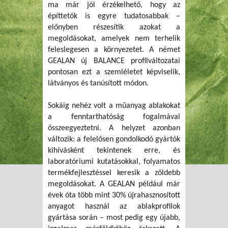
ma már jól érzékelhető, hogy az
építtetők is egyre tudatosabbak –
előnyben részesítik azokat a
megoldásokat, amelyek nem terhelik
feleslegesen a környezetet. A német
GEALAN új BALANCE profilváltozatai
pontosan ezt a szemléletet képviselik,
látványos és tanúsított módon.
Sokáig nehéz volt a műanyag ablakokat
a fenntarthatóság fogalmával
összeegyeztetni. A helyzet azonban
változik: a felelősen gondolkodó gyártók
kihívásként tekintenek erre, és
laboratóriumi kutatásokkal, folyamatos
termékfejlesztéssel keresik a zöldebb
megoldásokat. A GEALAN például már
évek óta több mint 30% újrahasznosított
anyagot használ az ablakprofilok
gyártása során – most pedig egy újabb,