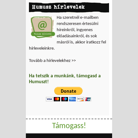
Humusz hírlevelek
Ha szeretnél e-mailben
rendszeresen értesülni
híreinkről, ingyenes
előadásainkról, és sok
másról is, akkor iratkozz fel
hírleveleinkre.
Tovább a hírlevelekhez >>
Ha tetszik a munkánk, támogasd a
Humuszt!
Támogass!