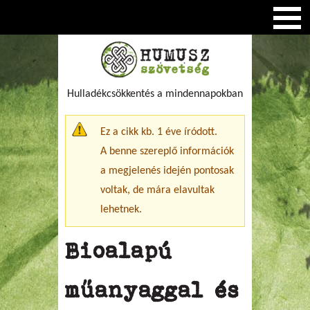
Hulladékcsökkentés a mindennapokban
Figyelmeztető üzenet
Ez a cikk kb. 1 éve íródott.
A benne szereplő információk
a megjelenés idején pontosak
voltak, de mára elavultak
lehetnek.
Bioalapú
műanyaggal és