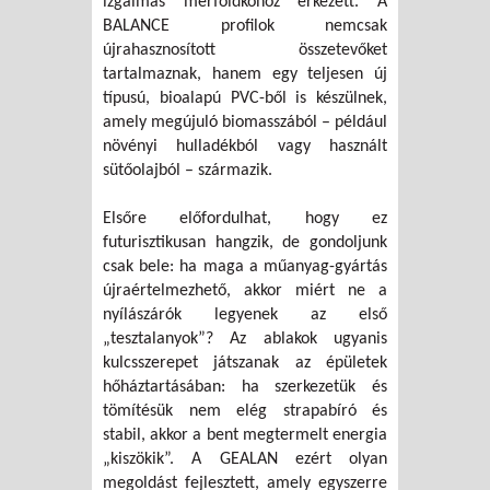
izgalmas mérföldkőhöz érkezett. A
BALANCE profilok nemcsak
újrahasznosított összetevőket
tartalmaznak, hanem egy teljesen új
típusú, bioalapú PVC-ből is készülnek,
amely megújuló biomasszából – például
növényi hulladékból vagy használt
sütőolajból – származik.
Elsőre előfordulhat, hogy ez
futurisztikusan hangzik, de gondoljunk
csak bele: ha maga a műanyag-gyártás
újraértelmezhető, akkor miért ne a
nyílászárók legyenek az első
„tesztalanyok”? Az ablakok ugyanis
kulcsszerepet játszanak az épületek
hőháztartásában: ha szerkezetük és
tömítésük nem elég strapabíró és
stabil, akkor a bent megtermelt energia
„kiszökik”. A GEALAN ezért olyan
megoldást fejlesztett, amely egyszerre