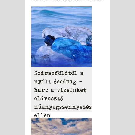
Szárazföldtől a
nyílt óceánig –
harc a vizeinket
elárasztó
műanyagszennyezés
ellen