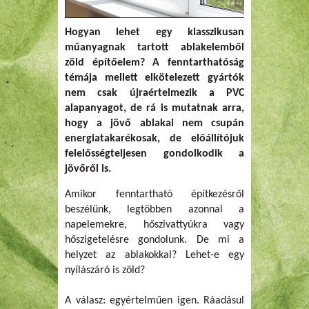
Hogyan lehet egy klasszikusan
műanyagnak tartott ablakelemből
zöld építőelem? A fenntarthatóság
témája mellett elkötelezett gyártók
nem csak újraértelmezik a PVC
alapanyagot, de rá is mutatnak arra,
hogy a jövő ablakai nem csupán
energiatakarékosak, de előállítójuk
felelősségteljesen gondolkodik a
jövőről is.
Amikor fenntartható építkezésről
beszélünk, legtöbben azonnal a
napelemekre, hőszivattyúkra vagy
hőszigetelésre gondolunk. De mi a
helyzet az ablakokkal? Lehet-e egy
nyílászáró is zöld?
A válasz: egyértelműen igen. Ráadásul