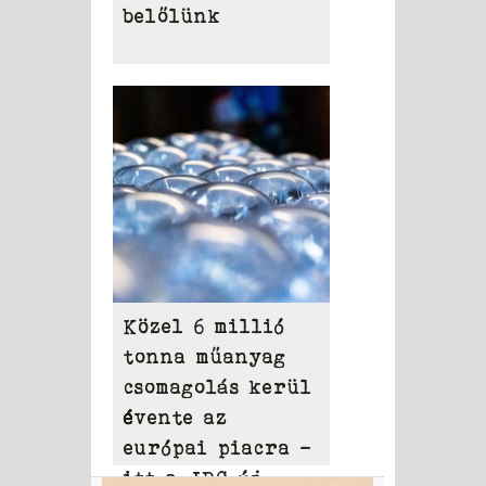
belőlünk
Közel 6 millió
tonna műanyag
csomagolás kerül
évente az
európai piacra –
itt a JRC új