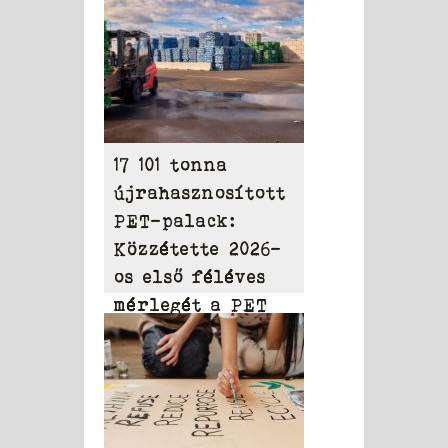
17 101 tonna
újrahasznosított
PET-palack:
Közzétette 2026-
os első féléves
mérlegét a PET
to PET