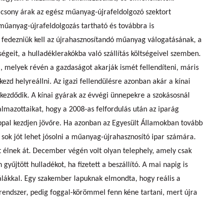
acsony árak az egész műanyag-újrafeldolgozó szektort
műanyag-újrafeldolgozás tartható és továbbra is
fedezniük kell az újrahasznosítandó műanyag válogatásának, a
ségeit, a hulladéklerakókba való szállítás költségeivel szemben.
, melyek révén a gazdaságot akarják ismét fellendíteni, máris
kezd helyreállni. Az igazi fellendülésre azonban akár a kínai
 kezdődik. A kínai gyárak az évvégi ünnepekre a szokásosnál
lmazottaikat, hogy a 2008-as felfordulás után az iparág
lappal kezdjen jövőre. Ha azonban az Egyesült Államokban tovább
sok jót lehet jósolni a műanyag-újrahasznosító ipar számára.
et élnek át. December végén volt olyan telephely, amely csak
 gyűjtött hulladékot, ha fizetett a beszállító. A mai napig is
álákkal. Egy szakember lapuknak elmondta, hogy reális a
 rendszer, pedig foggal-körömmel fenn kéne tartani, mert újra