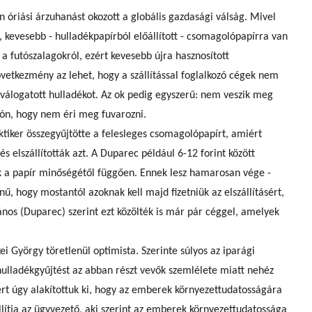
n óriási árzuhanást okozott a globális gazdasági válság. Mivel
 kevesebb - hulladékpapírból előállított - csomagolópapírra van
 a futószalagokról, ezért kevesebb újra hasznosított
vetkezmény az lehet, hogy a szállítással foglalkozó cégek nem
étválogatott hulladékot. Az ok pedig egyszerű: nem veszik meg
són, hogy nem éri meg fuvarozni.
ktiker összegyűjtötte a felesleges csomagolópapírt, amiért
és elszállították azt. A Duparec például 6-12 forint között
ek a papír minőségétől függően. Ennek lesz hamarosan vége -
nű, hogy mostantól azoknak kell majd fizetniük az elszállításért,
ános (Duparec) szerint ezt közölték is már pár céggel, amelyek
i György töretlenül optimista. Szerinte súlyos az iparági
hulladékgyűjtést az abban részt vevők szemlélete miatt nehéz
rt úgy alakítottuk ki, hogy az emberek környezettudatosságára
llítja az ügyvezető, aki szerint az emberek környezettudatossága