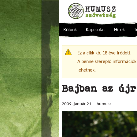
Rólunk
Kapcsolat
Hírek
T
Figyelmeztető üzenet
Ez a cikk kb. 18 éve íródott.
A benne szereplő információk
lehetnek.
Bajban az újr
2009. január 21.
humusz