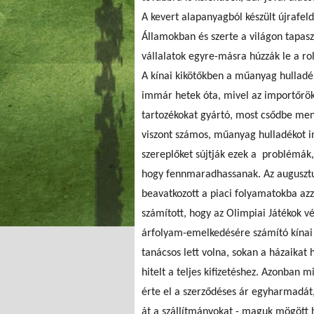
A kevert alapanyagból készült újrafeld
Államokban és szerte a világon tapasz
vállalatok egyre-másra húzzák le a rol
A kínai kikötőkben a műanyag hullad
immár hetek óta, mivel az importőrök 
tartozékokat gyártó, most csődbe ment
viszont számos, műanyag hulladékot imp
szereplőket sújtják ezek a problémák
hogy fennmaradhassanak. Az augusztus
beavatkozott a piaci folyamatokba azz
számított, hogy az Olimpiai Játékok vé
árfolyam-emelkedésére számító kínai 
tanácsos lett volna, sokan a házaikat
hitelt a teljes kifizetéshez. Azonban
érte el a szerződéses ár egyharmadát,
át a szállítmányokat - maguk mögött h