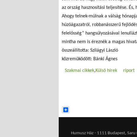
az ország hasznosítási teljesítése. És, h
Ahogy telnek-múlnak a válság hónapja
húzóágazatról, robbanásszerű fejlődésr
felelősség” hangsúlyozásával lenullázt
mintha nem is éreznék a magas hivata
összeállította: Szilágyi László
közreműködött: Bánki Ágnes
Szakmai cikkek
Külső hírek
riport
Share
Humusz Ház - 1111 Budapest, Saru u.