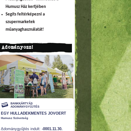
Humusz Ház kertjében
Segíts feltérképezni a
szupermarketek
műanyaghasználatát!
Adományozz!