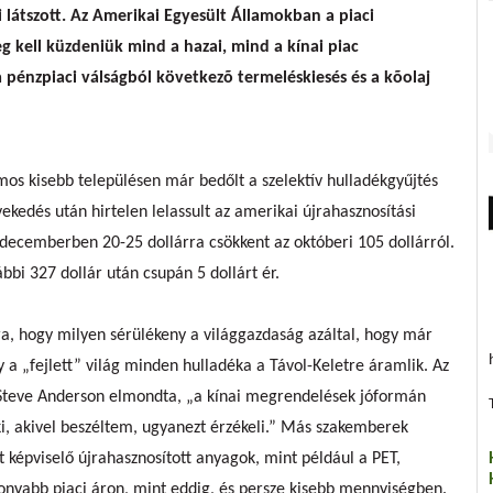
 látszott. Az Amerikai Egyesült Államokban a piaci
kell küzdeniük mind a hazai, mind a kínai piac
a pénzpiaci válságból következõ termeléskiesés és a kõolaj
os kisebb településen már bedőlt a szelektív hulladékgyűjtés
kedés után hirtelen lelassult az amerikai újrahasznosítási
decemberben 20-25 dollárra csökkent az októberi 105 dollárról.
bbi 327 dollár után csupán 5 dollárt ér.
ra, hogy milyen sérülékeny a világgazdaság azáltal, hogy már
y a „fejlett” világ minden hulladéka a Távol-Keletre áramlik. Az
 Steve Anderson elmondta, „a kínai megrendelések jóformán
, akivel beszéltem, ugyanezt érzékeli.” Más szakemberek
 képviselő újrahasznosított anyagok, mint például a PET,
sonyabb piaci áron, mint eddig, és persze kisebb mennyiségben.