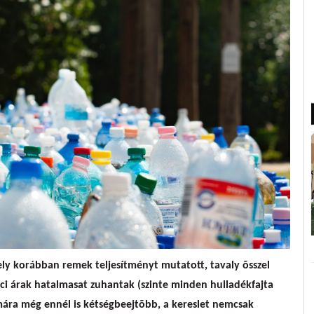
mely korábban remek teljesítményt mutatott, tavaly õsszel
aci árak hatalmasat zuhantak (szinte minden hulladékfajta
mára még ennél is kétségbeejtõbb, a kereslet nemcsak