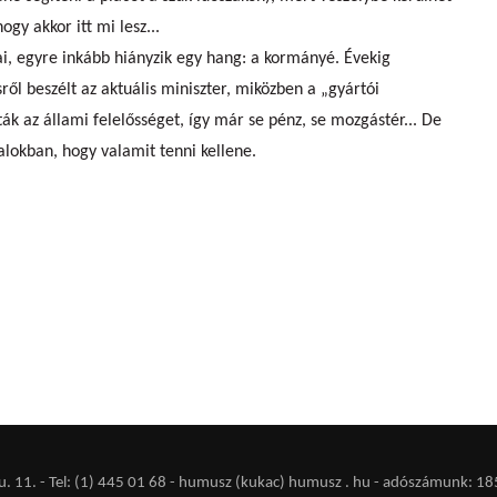
ogy akkor itt mi lesz...
i, egyre inkább hiányzik egy hang: a kormányé. Évekig
ől beszélt az aktuális miniszter, miközben a „gyártói
ák az állami felelősséget, így már se pénz, se mozgástér... De
lokban, hogy valamit tenni kellene.
 11. - Tel: (1) 445 01 68 - humusz (kukac) humusz . hu -
adószámunk: 18