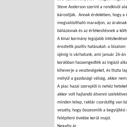
Steve Anderson szerint a rendkívül al
károsítják. Annak érdekében, hogy a 
megvalósítható maradjon, az áraknak 
bálázásnak és az értékesítésnek a költ
A kínai kormány legújabb intézkedései
éreztetik pozitív hatásukat: a bizalom 
újévig is várhatunk, ami január 26-án
korábban hazaengedték az ingázó alka
kiheverje a veszteségeket, és tiszta 
mélyül a gazdasági válság, akkor nem 
A piac hazai szereplői is nehéz hetek
akkor volt hajlandó átvenni szelektíven
minden telep, raktár csordultig van b
veszély, hogy összeomlik a begyűjtési
felépíteni évekbe kerül majd.
Negatív ár