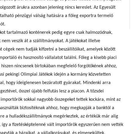
olgozott árukra azonban jelenleg nincs kereslet. Az Egyesült
talható pénzügyi válság hatására a főleg exportra termelő
ót.
ékot tartalmazó konténerek pedig egyre csak halmozódnak,
nem veszik át a szállítmányokat. A játékokat illetve
 cégek nem tudják kifizetni a beszállítóikat, amelyek között
ortáló és hasznosító vállalatot találni. Főleg a kisebb piaci
, hiszen nincsenek birtokában megfelelő forgótőkének ahhoz,
i pekingi Olimpiai Játékok idején a kormány közvetetten
al, hogy ideiglenesen bezáratott gyárakat. Mindenki arra
geztével, ősszel újabb felfutás lesz a piacon. A tőzsdei
importőrök sokkal nagyobb összegeket tettek kockára, mint az
 használták biztosítéknak ahhoz, hogy megkapják a banktól a
 mire a hulladékszállítmányok megérkeztek, az értékük már alig
 így a fizetésképtelenné vált importőrök egyszerűen nem vették
agyták a házaikat, a vállalkozásukat, és elmenekültek.