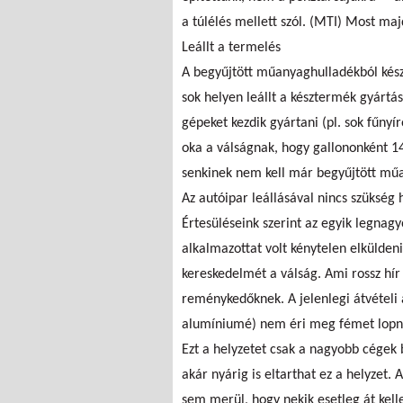
a túlélés mellett szól. (MTI) Most maj
Leállt a termelés
A begyűjtött műanyaghulladékból kés
sok helyen leállt a késztermék gyártás
gépeket kezdik gyártani (pl. sok fűnyí
oka a válságnak, hogy gallononként 140
senkinek nem kell már begyűjtött műa
Az autóipar leállásával nincs szükség
Értesüléseink szerint az egyik legna
alkalmazottat volt kénytelen elküldeni
kereskedelmét a válság. Ami rossz hír
reménykedőknek. A jelenlegi átvételi á
alumíniumé) nem éri meg fémet lopni 
Ezt a helyzetet csak a nagyobb cégek 
akár nyárig is eltarthat ez a helyzet. 
sem merül, hogy nekik esetleg át kelle