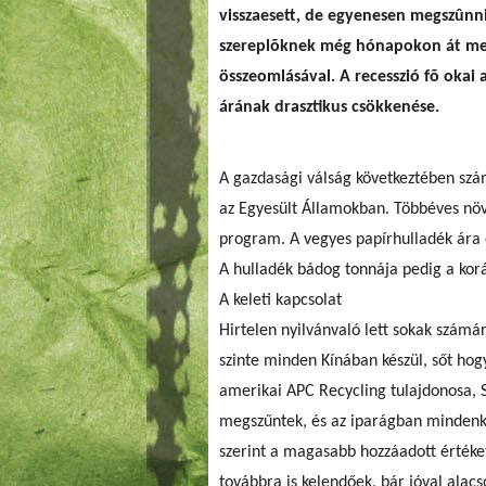
visszaesett, de egyenesen megszûnni
szereplõknek még hónapokon át meg 
összeomlásával. A recesszió fõ okai 
árának drasztikus csökkenése.
A gazdasági válság következtében szám
az Egyesült Államokban. Többéves növe
program. A vegyes papírhulladék ára 
A hulladék bádog tonnája pedig a korá
A keleti kapcsolat
Hirtelen nyilvánvaló lett sokak számá
szinte minden Kínában készül, sőt hog
amerikai APC Recycling tulajdonosa,
megszűntek, és az iparágban mindenki
szerint a magasabb hozzáadott értéket
továbbra is kelendőek, bár jóval alac