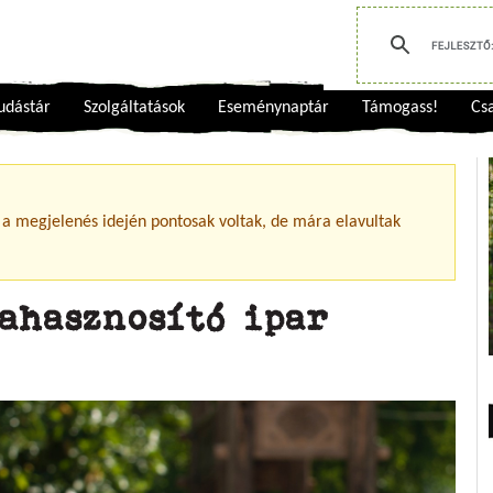
udástár
Szolgáltatások
Eseménynaptár
Támogass!
Csa
 a megjelenés idején pontosak voltak, de mára elavultak
ahasznosító ipar