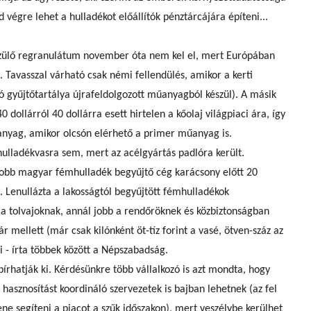
d végre lehet a hulladékot előállítók pénztárcájára építeni...
zülő regranulátum november óta nem kel el, mert Európában
. Tavasszal várható csak némi fellendülés, amikor a kerti
ró gyűjtőtartálya újrafeldolgozott műanyagból készül). A másik
 dollárról 40 dollárra esett hirtelen a kőolaj világpiaci ára, így
nyag, amikor olcsón elérhető a primer műanyag is.
 hulladékvasra sem, mert az acélgyártás padlóra került.
gyobb magyar fémhulladék begyűjtő cég karácsony előtt 20
. Lenullázta a lakosságtól begyűjtött fémhulladékok
 a tolvajoknak, annál jobb a rendőröknek és közbiztonságban
r mellett (már csak kilónként öt-tíz forint a vasé, ötven-száz az
- írta többek között a Népszabadság.
bírhatják ki. Kérdésünkre több vállalkozó is azt mondta, hogy
A hasznosítást koordináló szervezetek is bajban lehetnek (az fel
ne segíteni a piacot a szűk időszakon), mert veszélybe kerülhet