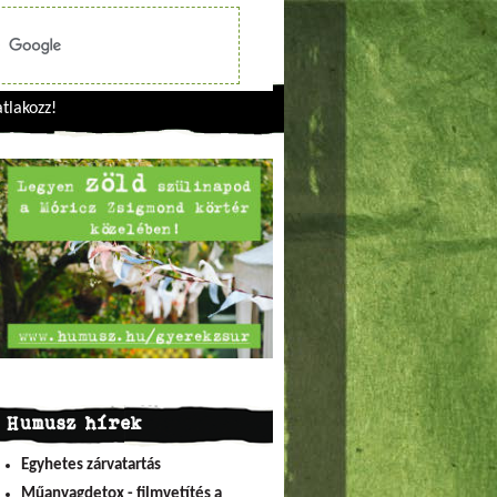
tlakozz!
Humusz hírek
Egyhetes zárvatartás
Műanyagdetox - filmvetítés a