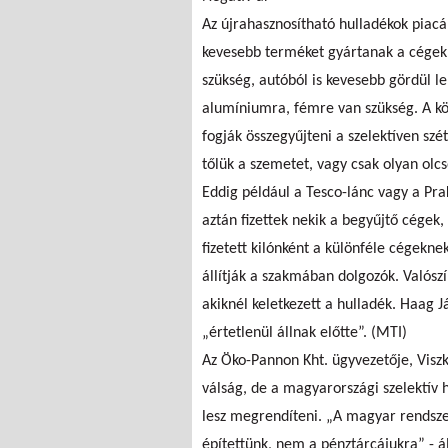
Az újrahasznosítható hulladékok piacá
kevesebb terméket gyártanak a cégek,
szükség, autóból is kevesebb gördül le
alumíniumra, fémre van szükség. A kö
fogják összegyűjteni a szelektíven sz
tőlük a szemetet, vagy csak olyan olc
Eddig például a Tesco-lánc vagy a Pra
aztán fizettek nekik a begyűjtő cégek, 
fizetett kilónként a különféle cégekn
állítják a szakmában dolgozók. Valószí
akiknél keletkezett a hulladék. Haag J
„értetlenül állnak előtte”. (MTI)
Az Öko-Pannon Kht. ügyvezetője, Viszke
válság, de a magyarországi szelektív 
lesz megrendíteni. „A magyar rendsze
építettünk, nem a pénztárcájukra” - á