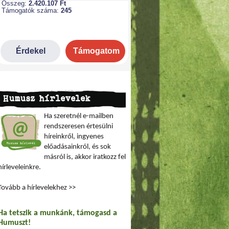
Humusz hírlevelek
Ha szeretnél e-mailben
rendszeresen értesülni
híreinkről, ingyenes
előadásainkról, és sok
másról is, akkor iratkozz fel
hírleveleinkre.
Tovább a hírlevelekhez >>
Ha tetszik a munkánk, támogasd a
Humuszt!