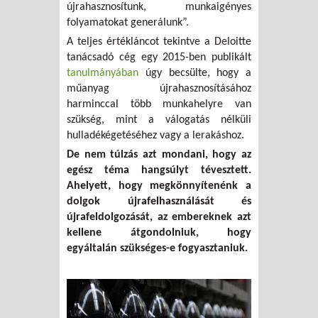
újrahasznosítunk, munkaigényes
folyamatokat generálunk”.
A teljes értékláncot tekintve a Deloitte
tanácsadó cég egy 2015-ben publikált
tanulmányában
úgy becsülte, hogy a
műanyag újrahasznosításához
harminccal több munkahelyre van
szükség, mint a válogatás nélküli
hulladékégetéséhez vagy a lerakáshoz.
De nem túlzás azt mondani, hogy az
egész téma hangsúlyt tévesztett.
Ahelyett, hogy megkönnyítenénk a
dolgok újrafelhasználását és
újrafeldolgozását, az embereknek azt
kellene átgondolniuk, hogy
egyáltalán szükséges-e fogyasztaniuk.