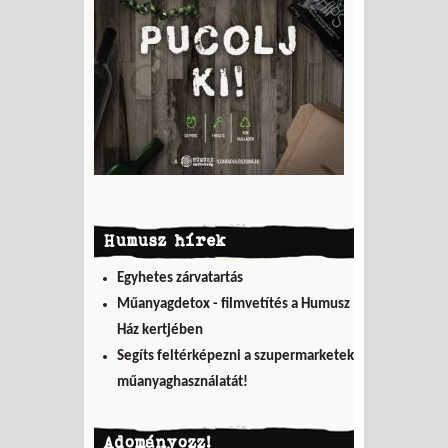
Humusz hírek
Egyhetes zárvatartás
Műanyagdetox - filmvetítés a Humusz
Ház kertjében
Segíts feltérképezni a szupermarketek
műanyaghasználatát!
Adományozz!