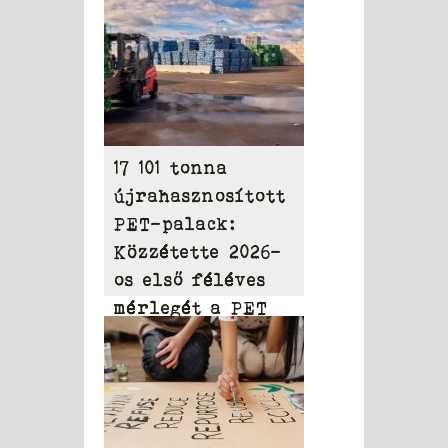
17 101 tonna
újrahasznosított
PET-palack:
Közzétette 2026-
os első féléves
mérlegét a PET
to PET