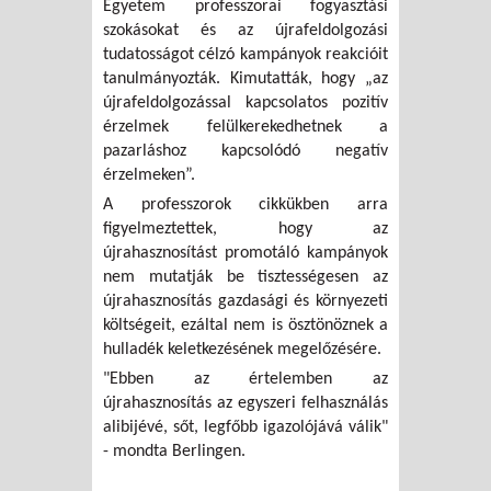
Egyetem professzorai fogyasztási
szokásokat és az újrafeldolgozási
tudatosságot célzó kampányok reakcióit
tanulmányozták. Kimutatták, hogy „az
újrafeldolgozással kapcsolatos pozitív
érzelmek felülkerekedhetnek a
pazarláshoz kapcsolódó negatív
érzelmeken”.
A professzorok cikkükben arra
figyelmeztettek, hogy az
újrahasznosítást promotáló kampányok
nem mutatják be tisztességesen az
újrahasznosítás gazdasági és környezeti
költségeit, ezáltal nem is ösztönöznek a
hulladék keletkezésének megelőzésére.
"Ebben az értelemben az
újrahasznosítás az egyszeri felhasználás
alibijévé, sőt, legfőbb igazolójává válik"
- mondta Berlingen.