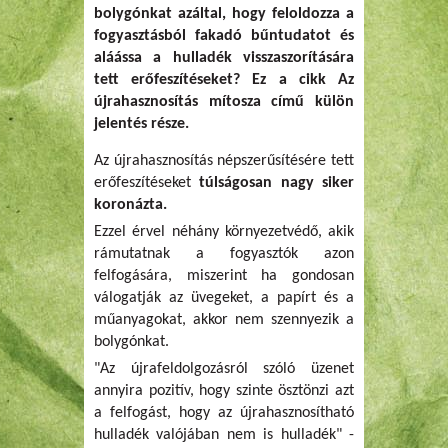
bolygónkat azáltal, hogy feloldozza a
fogyasztásból fakadó bűntudatot és
aláássa a hulladék visszaszorítására
tett erőfeszítéseket? Ez a cikk Az
újrahasznosítás mítosza című külön
jelentés része.
Az újrahasznosítás népszerűsítésére tett
erőfeszítéseket
túlságosan nagy siker
koronázta.
Ezzel érvel néhány környezetvédő, akik
rámutatnak a fogyasztók azon
felfogására, miszerint ha gondosan
válogatják az üvegeket, a papírt és a
műanyagokat, akkor nem szennyezik a
bolygónkat.
"Az újrafeldolgozásról szóló üzenet
annyira pozitív, hogy szinte ösztönzi azt
a felfogást, hogy az újrahasznosítható
hulladék valójában nem is hulladék" -