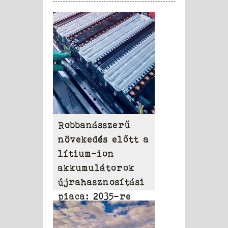
Robbanásszerű
növekedés előtt a
lítium-ion
akkumulátorok
újrahasznosítási
piaca: 2035-re
elérheti a 31,95
milliárd dollárt