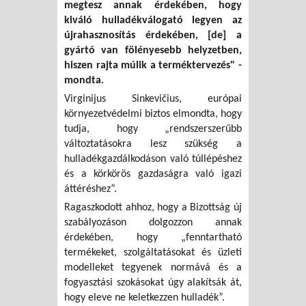
megtesz annak érdekében, hogy
kiváló hulladékválogató legyen az
újrahasznosítás érdekében, [de] a
gyártó van fölényesebb helyzetben,
hiszen rajta múlik a terméktervezés" -
mondta.
Virginijus Sinkevičius, európai
környezetvédelmi biztos elmondta, hogy
tudja, hogy „rendszerszerűbb
változtatásokra lesz szükség a
hulladékgazdálkodáson való túllépéshez
és a körkörös gazdaságra való igazi
áttéréshez”.
Ragaszkodott ahhoz, hogy a Bizottság új
szabályozáson dolgozzon annak
érdekében, hogy „fenntartható
termékeket, szolgáltatásokat és üzleti
modelleket tegyenek normává és a
fogyasztási szokásokat úgy alakítsák át,
hogy eleve ne keletkezzen hulladék”.