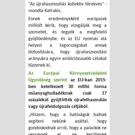
"Az újrahasznosítás kollektív törekvés" -
mondta Katrakis.
Ennek eredményeként európaiak
millióit kérik, hogy vizsgálják meg a
szemetet, és tegyék a megfelelő
gyűjtőedénybe, és az EU nyomás alá
helyezi a tagországokat annak
biztosítására, hogy újrahasznosítási
arányukra egyre ambiciózusabb célokat
tűzzenek ki.
Az Európai Környezetvédelmi
Ügynökség szerint
az EU-ban 2015-
ben keletkezett 30 millió tonna
műanyaghulladéknak csak 17
százalékát gyűjtötték újrafelhasználás
vagy újrafeldolgozás céljából.
„Hiszem, hogy a hatóságok tudnak
segíteni nekünk azáltal, hogy
gondoskodnak arról, hogy a palackok ne
vesszenek el, ne kerüljenek