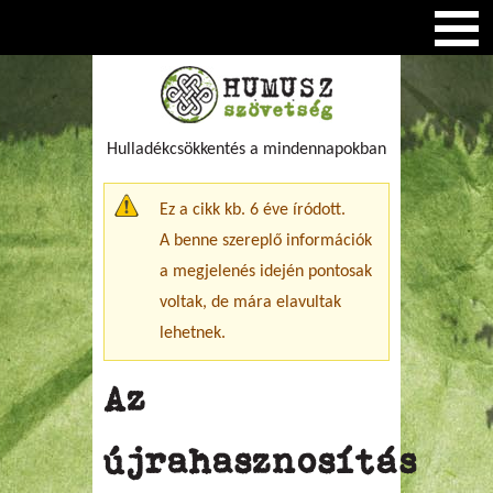
Hulladékcsökkentés a mindennapokban
Figyelmeztető üzenet
Ez a cikk kb. 6 éve íródott.
A benne szereplő információk
a megjelenés idején pontosak
voltak, de mára elavultak
lehetnek.
Az
újrahasznosítás