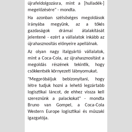
újrafeldolgozásra, mint a [hulladék-]
megelőzésére" - mondta.
Ha azonban szélsőséges megoldások
irányába megyünk, az a tőkés
gazdaságok drámai átalakítását
jelentené - ezért a vállalatok inkább az
újrahasznosítás előnyeire apellálnak.
Az olyan nagy italgyártó vállalatok,
mint a Coca-Cola, az újrahasznosítást a
megoldás részének tekintik, hogy
csökkentsék környezeti lábnyomukat.
"Megpróbáljuk bebizonyítani, hogy
létre tudjuk hozni a lehető legzártabb
logisztikai láncot, de ehhez vissza kell
szereznünk a palackokat" - mondta
Bruno van Gompel, a Coca-Cola
Western Europe logisztikai és műszaki
igazgatója.