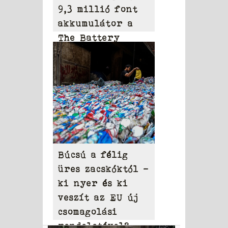
9,3 millió font
akkumulátor a
The Battery
Network 2025-ös
mérlegében
Búcsú a félig
üres zacskóktól –
ki nyer és ki
veszít az EU új
csomagolási
rendeletével?