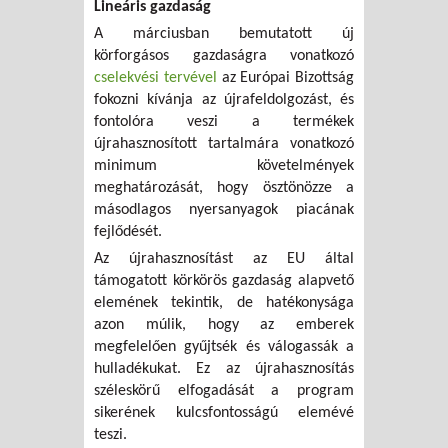
Lineáris gazdaság
A márciusban bemutatott új
körforgásos gazdaságra vonatkozó
cselekvési tervével
az Európai Bizottság
fokozni kívánja az újrafeldolgozást, és
fontolóra veszi a termékek
újrahasznosított tartalmára vonatkozó
minimum követelmények
meghatározását, hogy ösztönözze a
másodlagos nyersanyagok piacának
fejlődését.
Az újrahasznosítást az EU által
támogatott körkörös gazdaság alapvető
elemének tekintik, de hatékonysága
azon múlik, hogy az emberek
megfelelően gyűjtsék és válogassák a
hulladékukat. Ez az újrahasznosítás
széleskörű elfogadását a program
sikerének kulcsfontosságú elemévé
teszi.