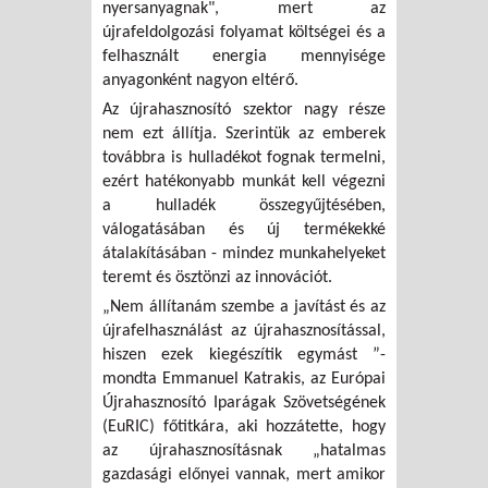
nyersanyagnak", mert az
újrafeldolgozási folyamat költségei és a
felhasznált energia mennyisége
anyagonként nagyon eltérő.
Az újrahasznosító szektor nagy része
nem ezt állítja. Szerintük az emberek
továbbra is hulladékot fognak termelni,
ezért hatékonyabb munkát kell végezni
a hulladék összegyűjtésében,
válogatásában és új termékekké
átalakításában - mindez munkahelyeket
teremt és ösztönzi az innovációt.
„Nem állítanám szembe a javítást és az
újrafelhasználást az újrahasznosítással,
hiszen ezek kiegészítik egymást ”-
mondta Emmanuel Katrakis, az Európai
Újrahasznosító Iparágak Szövetségének
(EuRIC) főtitkára, aki hozzátette, hogy
az újrahasznosításnak „hatalmas
gazdasági előnyei vannak, mert amikor