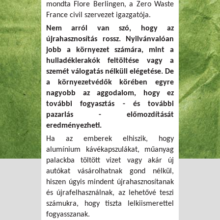
mondta Flore Berlingen, a Zero Waste
France civil szervezet igazgatója.
Nem arról van szó, hogy az
újrahasznosítás rossz. Nyilvánvalóan
jobb a környezet számára, mint a
hulladéklerakók feltöltése vagy a
szemét válogatás nélküli elégetése. De
a környezetvédők körében egyre
nagyobb az aggodalom, hogy ez
további fogyasztás - és további
pazarlás - előmozdítását
eredményezheti.
Ha az emberek elhiszik, hogy
alumínium kávékapszulákat, műanyag
palackba töltött vizet vagy akár új
autókat vásárolhatnak gond nélkül,
hiszen úgyis mindent újrahasznosítanak
és újrafelhasználnak, az lehetővé teszi
számukra, hogy tiszta lelkiismerettel
fogyasszanak.