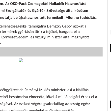
en. Az ÖKO-Pack Csomagolási Hulladék Hasznosítást
mi Szolgáltatók és Gyártók Szövetsége által közösen
 mutatja be újrahasznosított termékeit. Mfor.hu tudósítás.
tellehetőségekkel támogatná Demszky Gábor azokat a
 termékek gyártásán törik a fejüket, hangzott el a
 Környezetvédelmi és Vízügyi miniszter által megnyitott
.
ékgyűjtést dr. Persányi Miklós miniszter, aki a kiállítás
iről beszámolva elmondta, közel 4 millió polgárt érnek el a
tségével. Az évtized végére gyakorlatilag az ország egész
metet, s mindenütt megindul az újrahasznosítás.