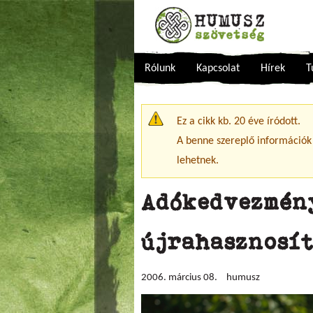
Rólunk
Kapcsolat
Hírek
T
Figyelmeztető üzenet
Ez a cikk kb. 20 éve íródott.
A benne szereplő információk
lehetnek.
Adókedvezmén
újrahasznosí
2006. március 08.
humusz