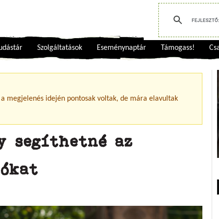
udástár
Szolgáltatások
Eseménynaptár
Támogass!
Csa
 a megjelenés idején pontosak voltak, de mára elavultak
y segíthetné az
tókat