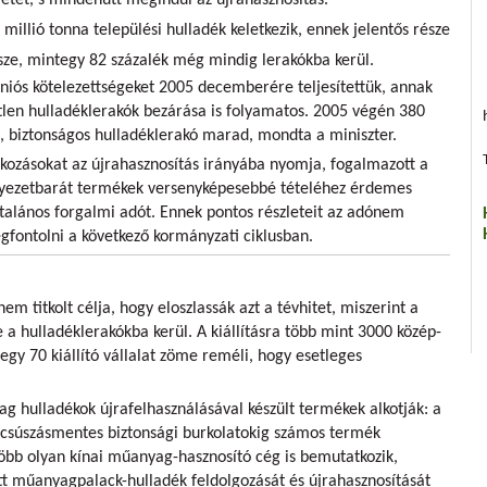
illió tonna települési hulladék keletkezik, ennek jelentős része
sze, mintegy 82 százalék még mindig lerakókba kerül.
niós kötelezettségeket 2005 decemberére teljesítettük, annak
űtlen hulladéklerakók bezárása is folyamatos. 2005 végén 380
, biztonságos hulladéklerakó marad, mondta a miniszter.
lkozásokat az újrahasznosítás irányába nyomja, fogalmazott a
rnyezetbarát termékek versenyképesebbé tételéhez érdemes
ltalános forgalmi adót. Ennek pontos részleteit az adónem
gfontolni a következő kormányzati ciklusban.
m titkolt célja, hogy eloszlassák azt a tévhitet, miszerint a
 a hulladéklerakókba kerül. A kiállításra több mint 3000 közép-
tegy 70 kiállító vállalat zöme reméli, hogy esetleges
ag hulladékok újrafelhasználásával készült termékek alkotják: a
a csúszásmentes biztonsági burkolatokig számos termék
öbb olyan kínai műanyag-hasznosító cég is bemutatkozik,
t műanyagpalack-hulladék feldolgozását és újrahasznosítását