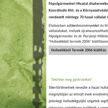
Fõpolgármesteri Hivatal díszterméb
Koordináló Kht. és a Környezetvédel
rendezett mintegy 70 hazai vállalat
Elsősorban adókedvezményekkel és hi
vállalatokat, melyek újrahasznosítható
főpolgármester és dr. Persányi Miklós
"Hulladékból termék 2006" kiállításon
Hulladékból Termék 2006 kiállítás
Tekintse meg galériánkat!
Sikertörténetnek nevezte a hazai hullad
megnyitóján az elmúlt évek eredménye
jelenlegi hulladékgyűjtő szigetek segí
lakossága szelektíven gyűjtheti a sze