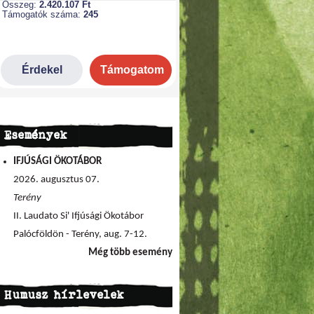
Események
IFJÚSÁGI ÖKOTÁBOR
2026. augusztus 07.
Terény
II. Laudato Si' Ifjúsági Ökotábor
Palócföldön - Terény, aug. 7-12.
Még több esemény
Humusz hírlevelek