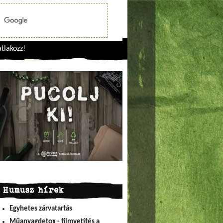
tlakozz!
Humusz hírek
Egyhetes zárvatartás
Műanyagdetox - filmvetítés a