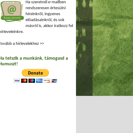
Ha szeretnél e-mailben
rendszeresen értesülni
híreinkről, ingyenes
előadásainkról, és sok
másról is, akkor iratkozz fel
hírleveleinkre.
Tovább a hírlevelekhez >>
Ha tetszik a munkánk, támogasd a
Humuszt!