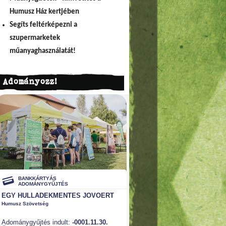
Humusz Ház kertjében
Segíts feltérképezni a
szupermarketek
műanyaghasználatát!
Adományozz!