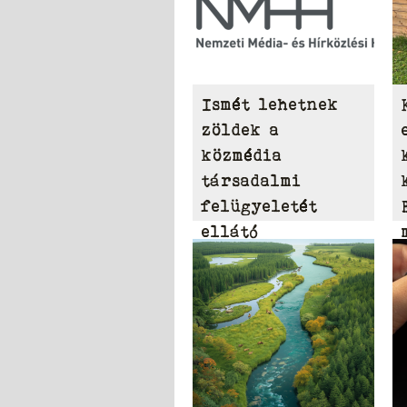
Ismét lehetnek
zöldek a
közmédia
társadalmi
felügyeletét
ellátó
Közszolgálati
Tanácsban