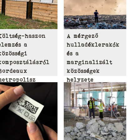
Költség-haszon
A mérgező
elemzés a
hulladéklerakók
közösségi
és a
komposztálásról
marginalizált
Bordeaux
közösségek
metropolisz
helyzete
területén