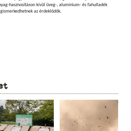
anyag-hasznosításon kívül üveg-, alumínium- és fahulladék
egismerkedhetnek az érdeklődők.
et