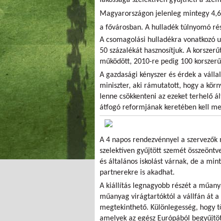
Magyarországon jelenleg mintegy 4,6 m
a fővárosban. A hulladék túlnyomó ré
A csomagolási hulladékra vonatkozó u
50 százalékát hasznosítjuk. A korszer
működött, 2010-re pedig 100 korszerű
A gazdasági kényszer és érdek a válla
miniszter, aki rámutatott, hogy a kö
lenne csökkenteni az ezeket terhelő á
átfogó reformjának keretében kell me
A 4 napos rendezvénnyel a szervezők ne
szelektíven gyűjtött szemét összeöntve
és általános iskolást várnak, de a min
partnerekre is akadhat.
A kiállítás legnagyobb részét a műany
műanyag virágtartóktól a vállfán át 
megtekinthető. Különlegesség, hogy t
amelyek az egész Európából begyűjtöt