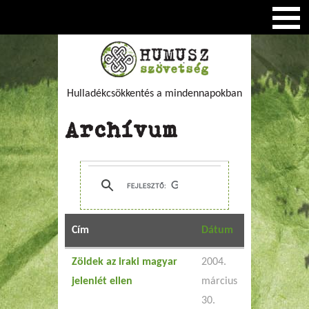
Hulladékcsökkentés a mindennapokban
Archívum
Cím
Dátum
Zöldek az iraki magyar
2004.
jelenlét ellen
március
30.