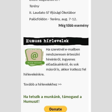
Terény
II. Laudato Si' Ifjúsági Ökotábor
Palócföldön - Terény, aug. 7-12.
Még több esemény
Humusz hírlevelek
Ha szeretnél e-mailben
rendszeresen értesülni
híreinkről, ingyenes
előadásainkról, és sok
másról is, akkor iratkozz fel
hírleveleinkre.
Tovább a hírlevelekhez >>
Ha tetszik a munkánk, támogasd a
Humuszt!