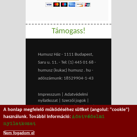
Támogass!
Humusz Ház - 1111 Budapest,
Saru u. 11. - Tel: (1) 445 01 68 -
humusz (kukac) humusz . hu -
adószámunk: 18529904-1-43
Impresszum
|
Adatvédelmi
nyilatkozat
|
Szerzői jogok
|
Médiaajánlat
|
RSS
|
HU
|
EN
|
A honlap megfelelő működéséhez sütiket (angolul: "cookie")
belépés
Adatvédelmi
használunk. További információ:
We work with
MXGuarddog
to
nyilatkozat
prevent spam.
Nem fogadom el