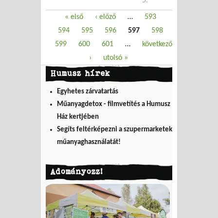
5.
Oldalak
« első
‹ előző
…
593
594
595
596
597
598
599
600
601
…
következő
›
utolsó »
Humusz hírek
Egyhetes zárvatartás
Műanyagdetox - filmvetítés a Humusz
Ház kertjében
Segíts feltérképezni a szupermarketek
műanyaghasználatát!
Adományozz!