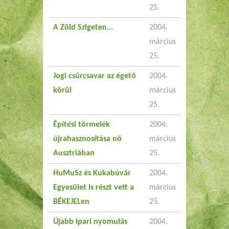
25.
A Zöld Szigeten...
2004.
március
25.
Jogi csűrcsavar az égető
2004.
körül
március
25.
Építési törmelék
2004.
újrahasznosítása nő
március
Ausztriában
25.
HuMuSz és Kukabúvár
2004.
Egyesület is részt vett a
március
BÉKEJELen
25.
Újabb ipari nyomulás
2004.