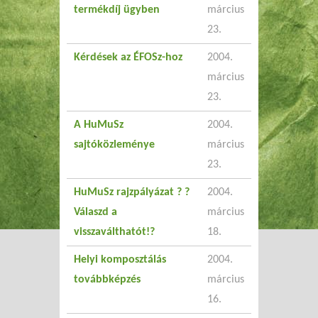
termékdíj ügyben
március
23.
Kérdések az ÉFOSz-hoz
2004.
március
23.
A HuMuSz
2004.
sajtóközleménye
március
23.
HuMuSz rajzpályázat ? ?
2004.
Válaszd a
március
visszaválthatót!?
18.
Helyi komposztálás
2004.
továbbképzés
március
16.