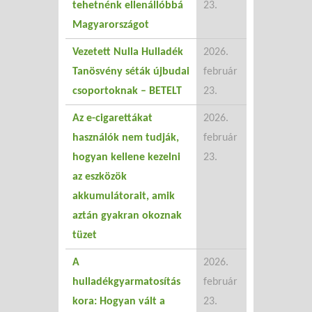
tehetnénk ellenállóbbá
23.
Magyarországot
Vezetett Nulla Hulladék
2026.
Tanösvény séták újbudai
február
csoportoknak – BETELT
23.
Az e-cigarettákat
2026.
használók nem tudják,
február
hogyan kellene kezelni
23.
az eszközök
akkumulátorait, amik
aztán gyakran okoznak
tüzet
A
2026.
hulladékgyarmatosítás
február
kora: Hogyan vált a
23.