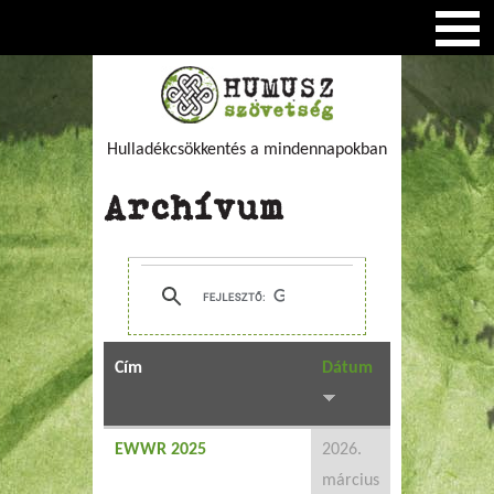
Hulladékcsökkentés a mindennapokban
Archívum
Cím
Dátum
EWWR 2025
2026.
március