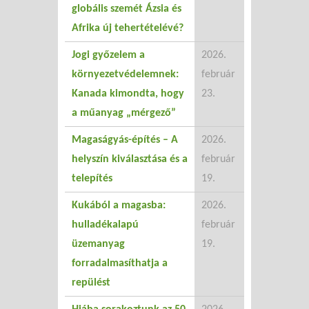
globális szemét Ázsia és
Afrika új tehertételévé?
Jogi győzelem a
2026.
környezetvédelemnek:
február
Kanada kimondta, hogy
23.
a műanyag „mérgező”
Magaságyás-építés – A
2026.
helyszín kiválasztása és a
február
telepítés
19.
Kukából a magasba:
2026.
hulladékalapú
február
üzemanyag
19.
forradalmasíthatja a
repülést