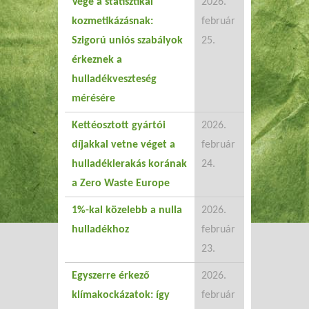
Vége a statisztikai
2026.
kozmetikázásnak:
február
Szigorú uniós szabályok
25.
érkeznek a
hulladékveszteség
mérésére
Kettéosztott gyártói
2026.
díjakkal vetne véget a
február
hulladéklerakás korának
24.
a Zero Waste Europe
1%-kal közelebb a nulla
2026.
hulladékhoz
február
23.
Egyszerre érkező
2026.
klímakockázatok: így
február