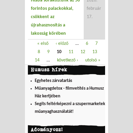
Hiába sorakoztunk az 50
2026.
forintos palackokkal,
február
csökkent az
17.
újrahasznosítás a
lakosság körében
Oldalak
« első
‹ előző
…
6
7
8
9
10
11
12
13
14
…
következő ›
utolsó »
Humusz hírek
Egyhetes zárvatartás
Műanyagdetox - filmvetítés a Humusz
Ház kertjében
Segíts feltérképezni a szupermarketek
műanyaghasználatát!
Adományozz!