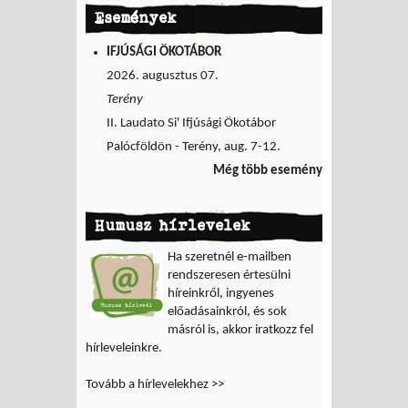
Események
IFJÚSÁGI ÖKOTÁBOR
2026. augusztus 07.
Terény
II. Laudato Si' Ifjúsági Ökotábor
Palócföldön - Terény, aug. 7-12.
Még több esemény
Humusz hírlevelek
Ha szeretnél e-mailben
rendszeresen értesülni
híreinkről, ingyenes
előadásainkról, és sok
másról is, akkor iratkozz fel
hírleveleinkre.
Tovább a hírlevelekhez >>