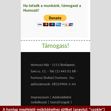
Ha tetszik a munkánk, támogasd a
Humuszt!
Támogass!
Humusz Ház - 1111 Budapest,
Saru u. 11. - Tel: (1) 445 01 68 -
humusz (kukac) humusz . hu -
adószámunk: 18529904-1-43
Impresszum
|
Adatvédelmi
nyilatkozat
|
Szerzői jogok
|
Médiaajánlat
|
RSS
|
HU
|
EN
|
A honlap megfelelő működéséhez sütiket (angolul: "cookie")