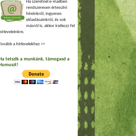
Ha szeretnél e-mailben
rendszeresen értesülni
híreinkről, ingyenes
előadásainkról, és sok
másról is, akkor iratkozz fel
hírleveleinkre.
Tovább a hírlevelekhez >>
Ha tetszik a munkánk, támogasd a
Humuszt!