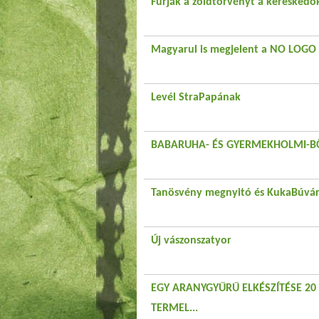
Fúrják a zöldtörvényt a kereskedő
Magyarul is megjelent a NO LOGO
Levél StraPapának
BABARUHA- ÉS GYERMEKHOLMI-B
Tanösvény megnyitó és KukaBúvár 
Új vászonszatyor
EGY ARANYGYŰRŰ ELKÉSZÍTÉSE 2
TERMEL...