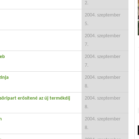
2.
2004. szeptember
5.
2004. szeptember
7.
seb
2004. szeptember
7.
inja
2004. szeptember
8.
öripart erősítené az új termékdíj
2004. szeptember
8.
n
2004. szeptember
8.