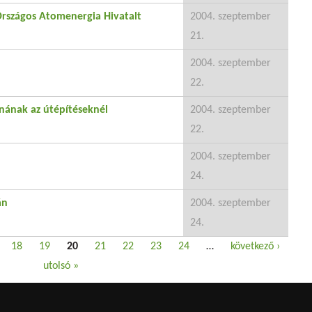
 Országos Atomenergia Hivatalt
2004. szeptember
21.
2004. szeptember
22.
ának az útépítéseknél
2004. szeptember
22.
2004. szeptember
24.
án
2004. szeptember
24.
18
19
20
21
22
23
24
…
következő ›
utolsó »