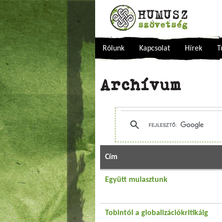
Rólunk
Kapcsolat
Hírek
T
Archívum
Cím
Együtt mulasztunk
Tobintól a globalizációkritikáig