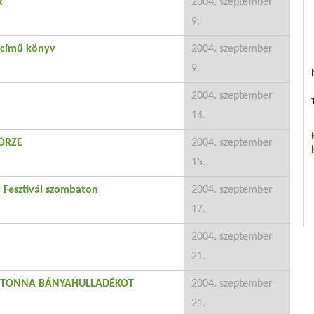
k
2004. szeptember
9.
 című könyv
2004. szeptember
9.
2004. szeptember
14.
ÖRZE
2004. szeptember
15.
Fesztivál szombaton
2004. szeptember
17.
2004. szeptember
21.
0 TONNA BÁNYAHULLADÉKOT
2004. szeptember
21.