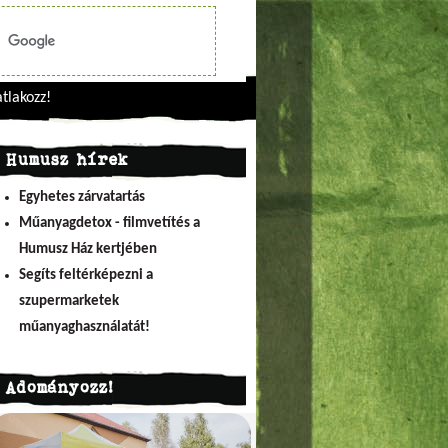
tlakozz!
Humusz hírek
Egyhetes zárvatartás
Műanyagdetox - filmvetítés a
Humusz Ház kertjében
Segíts feltérképezni a
szupermarketek
műanyaghasználatát!
Adományozz!