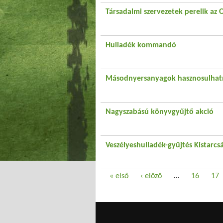
Társadalmi szervezetek perelik az
Hulladék kommandó
Másodnyersanyagok hasznosulhatn
Nagyszabású könyvgyűjtő akció
Veszélyeshulladék-gyűjtés Kistarcs
Oldalak
« első
‹ előző
…
16
17