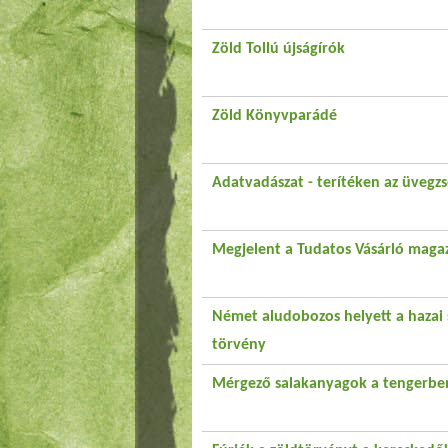
Zöld Tollú újságírók
Zöld Könyvparádé
Adatvadászat - terítéken az üvegz
Megjelent a Tudatos Vásárló magaz
Német aludobozos helyett a hazai s
törvény
Mérgező salakanyagok a tengerbe