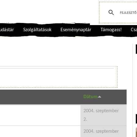
udástár
Szolgáltatások
Eseménynaptár
Támogass!
Csa
Dátum
2004. szeptember
2.
2004. szeptember