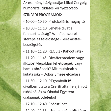
Az esemény házigazdája: Litkai Gergely,
humorista, tudatos környezetvédő
SZÍNPADI PROGRAMOK:
- 10:00 - 10:30: Protokolláris megnyitó
- 10:30 - 11:10: Lehet-e divat a
fenntarthatóság? Az influenszerek
szerepe és felelőssége - kerekasztal-
beszélgetés
- 11:10 - 11:20: REQuiz - Kahoot játék
- 11:20 - 11:45: Divatforradalom vagy
illúzió? Megoldási lehetőségek, vagy
hamis ábrándok? Mit mutatnak a
kutatások? - Dobos Emese előadása
- 11:50 - 12:10: REgomboltuk!
divatbemutató a Cseriti által felajánlott
ruhákból és az Óbudai Egyetem
diákjainak ötleteiből
- 12:10 - 12:40: Ebédszünet