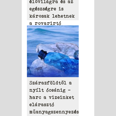
élővilágra és az
egészségre is
károsak lehetnek
a rovarirtó
szerek
Szárazföldtől a
nyílt óceánig –
harc a vizeinket
elárasztó
műanyagszennyezés