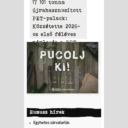
17 101 tonna
újrahasznosított
PET-palack:
Közzétette 2026-
os első féléves
mérlegét a PET
to PET
Humusz hírek
Egyhetes zárvatartás