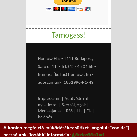
Támogass!
Humusz Ház - 1111 Budapest,
Saru u. 11. - Tel: (1) 445 01 68 -
humusz (kukac) humusz . hu -
adószámunk: 18529904-1-43
Impresszum
|
Adatvédelmi
nyilatkozat
|
Szerzői jogok
|
Médiaajánlat
|
RSS
|
HU
|
EN
|
belépés
We work with
MXGuarddog
to
A honlap megfelelő működéséhez sütiket (angolul: "cookie")
prevent spam.
Adatvédelmi
használunk. További információ: