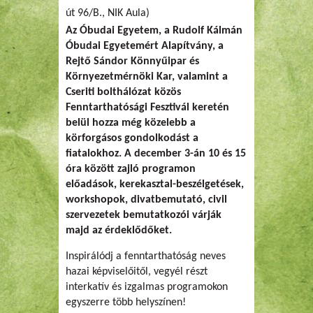
út 96/B., NIK Aula)
Az Óbudai Egyetem, a Rudolf Kálmán
Óbudai Egyetemért Alapítvány, a
Rejtő Sándor Könnyűipar és
Környezetmérnöki Kar, valamint a
Cseriti bolthálózat közös
Fenntarthatósági Fesztivál keretén
belül hozza még közelebb a
körforgásos gondolkodást a
fiatalokhoz. A december 3-án 10 és 15
óra között zajló programon
előadások, kerekasztal-beszélgetések,
workshopok, divatbemutató, civil
szervezetek bemutatkozói várják
majd az érdeklődőket.
Inspirálódj a fenntarthatóság neves
hazai képviselőitől, vegyél részt
interkatív és izgalmas programokon
egyszerre több helyszínen!