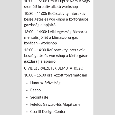
10:00 - 15:00: Ursus Lupus: Nem is vagy
szemét! kreatív alkotó workshop
10:30 - 11:30: ReCreativity interaktív
beszélgetés és workshop a körforgásos
gazdaság alapjairól
13:00 - 14:00: Lelki egészség ökosarok -
mentális jóllét a klímaszorongás
korában - workshop
13:00 - 14:00 ReCreativity interaktív
beszélgetés és workshop a körforgásos
gazdaság alapjairól
CIVIL SZERVEZETEK BEMUTATKOZÓI:
10:00 - 15:00 óra között folyamatosan
Humusz Szövetség
Beeco
Secontaste
Felelős GasztroHős Alapítvány
Cseriti Design Center