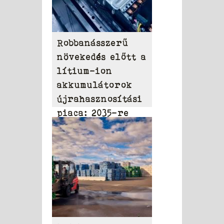
Robbanásszerű
növekedés előtt a
lítium-ion
akkumulátorok
újrahasznosítási
piaca: 2035-re
elérheti a 31,95
milliárd dollárt