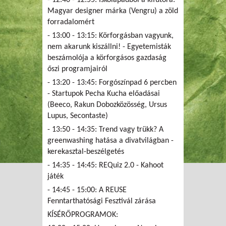
- 12:40 - 12:55: Iskolapadból a kifutóra:
Magyar designer márka (Vengru) a zöld
forradalomért
- 13:00 - 13:15: Körforgásban vagyunk,
nem akarunk kiszállni! - Egyetemisták
beszámolója a körforgásos gazdaság
őszi programjairól
- 13:20 - 13:45: Forgószínpad 6 percben
- Startupok Pecha Kucha előadásai
(Beeco, Rakun Dobozközösség, Ursus
Lupus, Secontaste)
- 13:50 - 14:35: Trend vagy trükk? A
greenwashing hatása a divatvilágban -
kerekasztal-beszélgetés
- 14:35 - 14:45: REQuiz 2.0 - Kahoot
játék
- 14:45 - 15:00: A REUSE
Fenntarthatósági Fesztivál zárása
KÍSÉRŐPROGRAMOK: