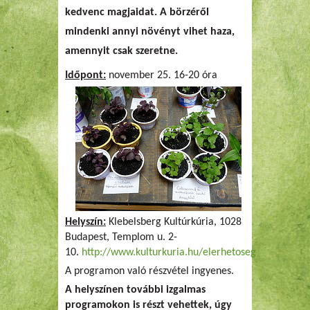
kedvenc magjaidat. A börzéről
mindenki annyi növényt vihet haza,
amennyit csak szeretne.
Időpont:
november 25. 16-20 óra
Helyszín:
Klebelsberg Kultúrkúria, 1028
Budapest, Templom u. 2-
10.
http://www.kulturkuria.hu/elerhetoseg
A programon való részvétel ingyenes.
A helyszínen további izgalmas
programokon is részt vehettek, úgy