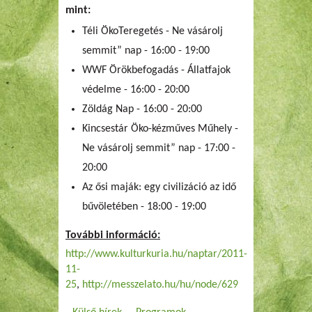
mint:
Téli ÖkoTeregetés - Ne vásárolj
semmit” nap - 16:00 - 19:00
WWF Örökbefogadás - Állatfajok
védelme - 16:00 - 20:00
Zöldág Nap - 16:00 - 20:00
Kincsestár Öko-kézműves Műhely -
Ne vásárolj semmit” nap - 17:00 -
20:00
Az ősi maják: egy civilizáció az idő
bűvöletében - 18:00 - 19:00
További információ:
http://www.kulturkuria.hu/naptar/2011-
11-
25
,
http://messzelato.hu/hu/node/629