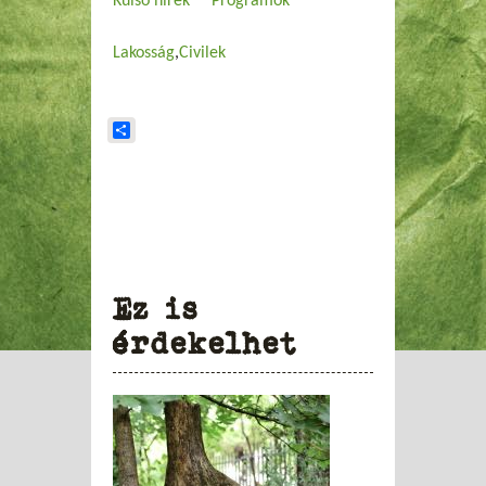
Külső hírek
Programok
Lakosság
Civilek
Share
Ez is
érdekelhet