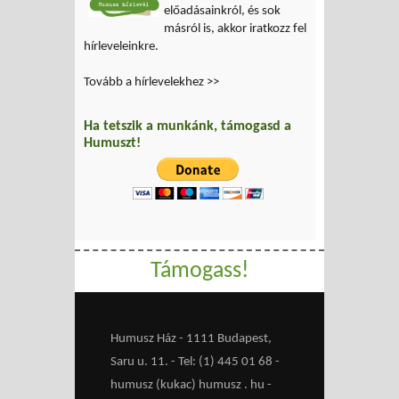
előadásainkról, és sok
másról is, akkor iratkozz fel
hírleveleinkre.
Tovább a hírlevelekhez >>
Ha tetszik a munkánk, támogasd a
Humuszt!
Támogass!
Humusz Ház - 1111 Budapest,
Saru u. 11. - Tel: (1) 445 01 68 -
humusz (kukac) humusz . hu -