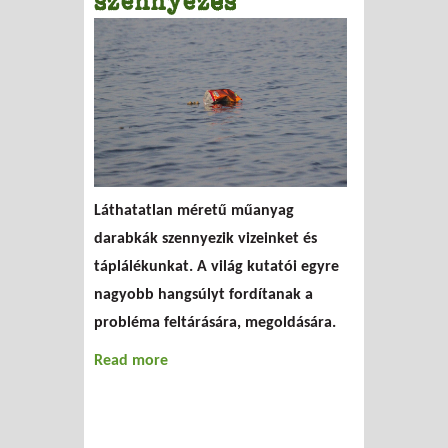
szennyezés
Láthatatlan méretű műanyag
darabkák szennyezik vizeinket és
táplálékunkat. A világ kutatói egyre
nagyobb hangsúlyt fordítanak a
probléma feltárására, megoldására.
Read more
about Világszintű mikroműanyag-
szennyezés