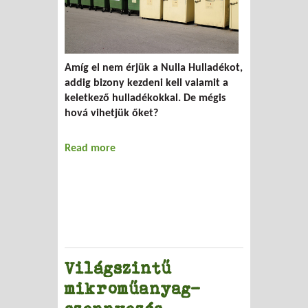
Amíg el nem érjük a Nulla Hulladékot,
addig bizony kezdeni kell valamit a
keletkező hulladékokkal. De mégis
hová vihetjük őket?
Read more
about Hová tegyelek, drága hulladék?
Világszintű
mikroműanyag-