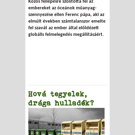
Közös fellépésre szólította fel az
az óceánok műanyag-szennyezése miatt
embereket az óceánok műanyag-
szennyezése ellen Ferenc pápa, aki az
elmúlt években számtalanszor emelte
fel szavát az ember által előidézett
globális felmelegedés megállításáért.
Hová tegyelek,
drága hulladék?