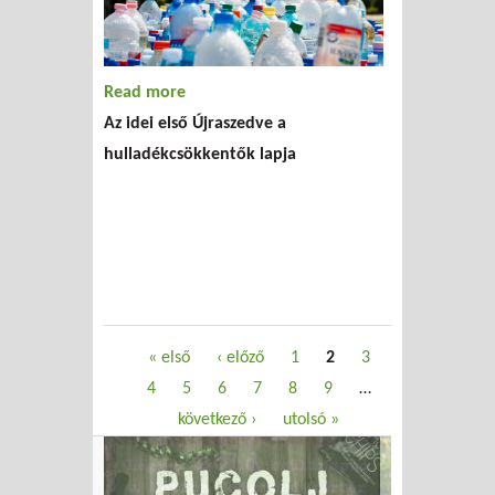
Read more
about Megjelent az új Újraszedve!
Az idei első Újraszedve a
hulladékcsökkentők lapja
Oldalak
« első
‹ előző
1
2
3
4
5
6
7
8
9
…
következő ›
utolsó »