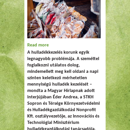
Read more
about „A szemét szemetet szül”
A hulladékkezelés korunk egyik
legnagyobb problémája. A szeméttel
foglalkozni utálatos dolog,
mindemellett meg kell oldani a napi
szinten keletkező mérhetetlen
mennyiségű hulladék kezelését –
mondta a Magyar Hírlapnak adott
interjújában Éder Andrea, a STKH
Sopron és Térsége Környezetvédelmi
és Hulladékgazdálkodási Nonprofit
Kft. osztályvezetője, az Innovációs és
Technológiai Minisztérium
hulladékgazdálkodási tanácsadója.