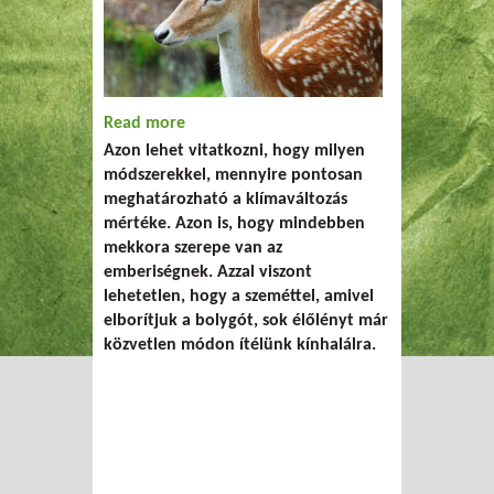
Read more
about A műanyag nem csak messzi
Azon lehet vitatkozni, hogy milyen
egzotikus állatokat öl meg
módszerekkel, mennyire pontosan
meghatározható a klímaváltozás
mértéke. Azon is, hogy mindebben
mekkora szerepe van az
emberiségnek. Azzal viszont
lehetetlen, hogy a szeméttel, amivel
elborítjuk a bolygót, sok élőlényt már
közvetlen módon ítélünk kínhalálra.