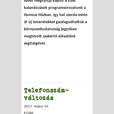
Ismét megnyitja kapuit a Zöld
kalandozások
kalandozások programsorozatunk a
Humusz Házban, így hat szerda estén
át új ismeretekkel gazdagodhattok a
környezettudatosság jegyében
meghívott szakértő előadóink
segítségével.
Telefonszám-
változás
2017. május 14.
P.Gabi