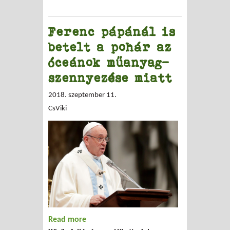
Ferenc pápánál is
betelt a pohár az
óceánok műanyag-
szennyezése miatt
2018. szeptember 11.
CsViki
Read more
about Ferenc pápánál is betelt a pohár